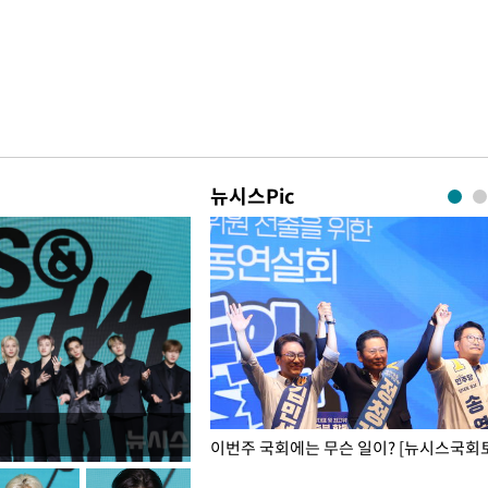
뉴시스Pic
폭력 피해자에 위로·사과…"국가
이번주 국회에는 무슨 일이? [뉴시스국회토
"