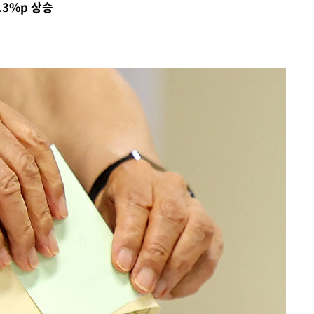
.3%p 상승
삼겠다"
안겨드려 죄