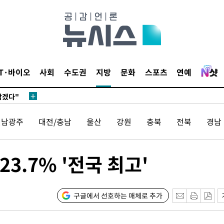
견
IT·바이오
사회
수도권
지방
문화
스포츠
연예
 계속[다음
삼겠다"
안겨드려 죄
전남광주
대전/충남
울산
강원
충북
전북
경남
3.7% '전국 최고'
견
구글에서 선호하는 매체로 추가
 계속[다음