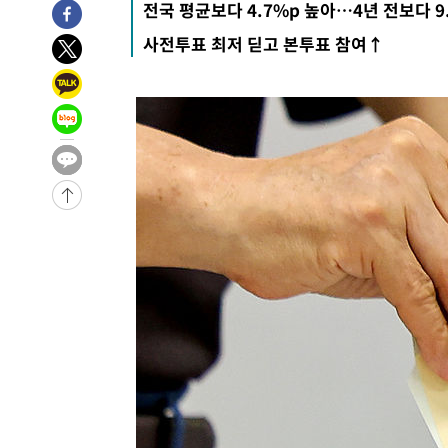
전국 평균보다 4.7%p 높아…4년 전보다 9
주 날씨]
-14236초 전 >
축구협회 "압수수색·성접대 논란 사과…쇄신의 기회로 
사전투표 최저 딛고 본투표 참여↑
-12753초 전 >
[속보]'압수수색·성접대 논란' 축구협회 "실망과 걱정 
송"
-1374초 전 >
'최고 37도' 폭염 지속…강원동해안 최대 150㎜ 비
1시간 전 >
[속보]뉴욕증시 상승 마감…S&P 0.6% 나스닥 1.3%↑