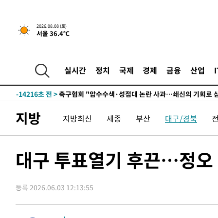
-30244초 전 >
강릉에 시간당 81.4㎜ 물폭탄…도로 잠기고 담벼락 붕괴
-26351초 전 >
백운산서 80년근 천종산삼 9뿌리 발견…감정가 1.3억원
2026.08.08 (토)
서울 36.4℃
-24061초 전 >
선재도서 해루질 나섰다 실종 60대, 닷새 만에 숨진 채 발
-21595초 전 >
남자 농구, 나고야 아시안게임서 '홈팀' 일본과 한일전
-20971초 전 >
여수 오동도 해상서 모터보트 전복…1명 사망·1명 실종
실시간
정치
국제
경제
금융
산업
-17198초 전 >
극한폭염 한풀 꺾이지만…'낮 최고 35도' 무더위, 열대야
주 날씨]
-14216초 전 >
축구협회 "압수수색·성접대 논란 사과…쇄신의 기회로 
-12733초 전 >
[속보]'압수수색·성접대 논란' 축구협회 "실망과 걱정 
지방
지방최신
세종
부산
대구/경북
송"
-1354초 전 >
'최고 37도' 폭염 지속…강원동해안 최대 150㎜ 비
1시간 전 >
[속보]뉴욕증시 상승 마감…S&P 0.6% 나스닥 1.3%↑
-30264초 전 >
강릉에 시간당 81.4㎜ 물폭탄…도로 잠기고 담벼락 붕괴
대구 투표열기 후끈…정오 2
-26371초 전 >
백운산서 80년근 천종산삼 9뿌리 발견…감정가 1.3억원
-24081초 전 >
선재도서 해루질 나섰다 실종 60대, 닷새 만에 숨진 채 발
등록 2026.06.03 12:13:55
-21615초 전 >
남자 농구, 나고야 아시안게임서 '홈팀' 일본과 한일전
-20991초 전 >
여수 오동도 해상서 모터보트 전복…1명 사망·1명 실종
-17218초 전 >
극한폭염 한풀 꺾이지만…'낮 최고 35도' 무더위, 열대야