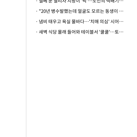
· 엘베 문 열리자 지팡이 '퍽'…노인의 택배기사 폭행 이유
· "20년 병수발했는데 얼굴도 모르는 동생이 유산 절반을"…배다른 형제 상속권 있을까
· 냄비 태우고 욕실 물바다…'치매 의심' 시어머니 검사 권유했다가 '날벼락'
· 새벽 식당 몰래 들어와 테이블서 '쿨쿨'…토사물 남기고 사라진 남성