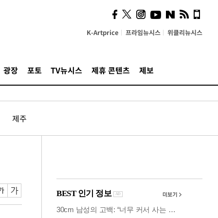
사이 해답 찾았죠"…알을
깨고 나온 '초자아'
K-Artprice
프라임뉴시스
위클리뉴시스
광장
포토
TV뉴시스
제휴 콘텐츠
제보
제주