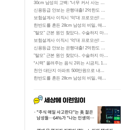
"주식 매일 사고판다"는 美 젊은
남성들…64%가 "나는 인생의
패배자“