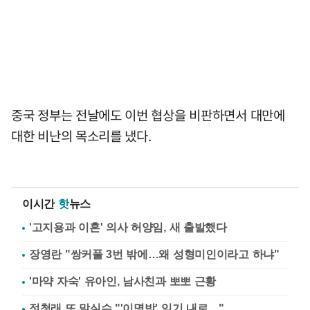
중국 정부는 전날에도 이번 협상을 비판하면서 대만에
대한 비난의 목소리를 냈다.
이시간
핫
뉴스
'고지용과 이혼' 의사 허양임, 새 출발했다
장영란 "쌍커풀 3번 밖에…왜 성형미인이라고 하냐"
'마약 자숙' 유아인, 남사친과 뽀뽀 근황
정청래 또 말실수 "'이명박' 임기 내로…"