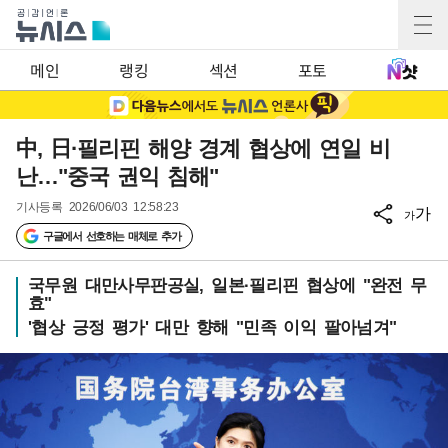
메인
랭킹
섹션
포토
中, 日·필리핀 해양 경계 협상에 연일 비
난…"중국 권익 침해"
기사등록
2026/06/03 12:58:23
가
가
구글에서 선호하는 매체로 추가
국무원 대만사무판공실, 일본·필리핀 협상에 "완전 무
효"
'협상 긍정 평가' 대만 향해 "민족 이익 팔아넘겨"