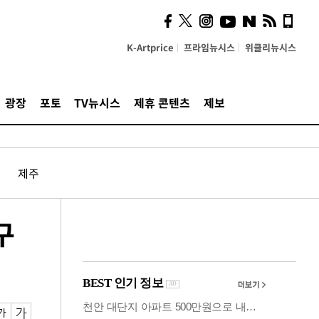
카페사장들 "배달플랫폼 상
생안이 더 절실"
K-Artprice
프라임뉴시스
위클리뉴시스
광장
포토
TV뉴시스
제휴 콘텐츠
제보
제주
구