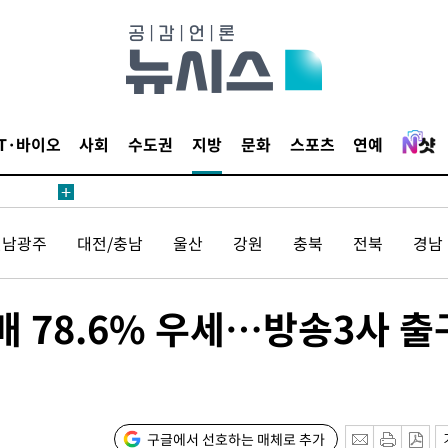
부 대변인
장
IT·바이오
사회
수도권
지방
문화
스포츠
연예
 구축
조 마감 다
전남광주
대전/충남
울산
강원
충북
전북
경남
 어려워"
부 대변인
 78.6% 우세…방송3사 출
장
구글에서 선호하는 매체로 추가
 구축