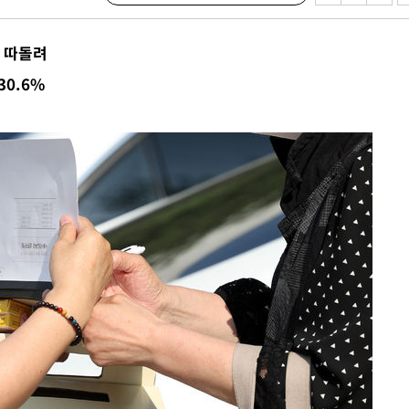
조 마감 다
 어려워"
로 따돌려
부 대변인
30.6%