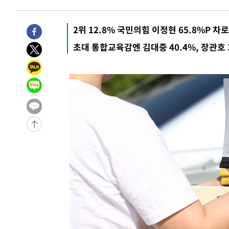
-16159초 전 >
[속보] 호르무즈 해협 이란-오만 협상 기대속 뉴욕증시 혼
우 0.49%↑
-14514초 전 >
[속보] 이란 대통령 "지금 최고지도자와 소통하기가 매우
2위 12.8% 국민의힘 이정현 65.8%P 차
취임 3년 인터뷰
15분 전 >
[속보] "이란-오만, 호르무즈 해협 통행 항로 합의" 이란 외무
초대 통합교육감엔 김대중 40.4%, 장관호 