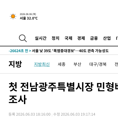
15분 전 >
[속보] "이란-오만, 호르무즈 해협 통행 항로 합의" 이란 외무
-31676초 전 >
서울 열대야 15일째 지속…비공식 '초열대야' 30도 넘어
2026.08.06 (목)
서울 32.0℃
-30243초 전 >
[속보]코스닥, 2.15포인트(0.27%) 내린 797.44 출발
-30226초 전 >
[속보]코스피, 119.51포인트(1.81%) 내린 6478.75 개
-26673초 전 >
6월 경상수지 497.3억 달러…두 달 연속 사상 최대
실시간
정치
국제
경제
금융
산업
-26624초 전 >
서울 낮 39도 '폭염중대경보'…40도 관측 가능성도
-23986초 전 >
미 워싱턴주 스포캔 시의 통제불능 3개 산불, 방화선 일부
-16159초 전 >
[속보] 호르무즈 해협 이란-오만 협상 기대속 뉴욕증시 혼
지방
지방최신
세종
부산
대구/경북
우 0.49%↑
-14514초 전 >
[속보] 이란 대통령 "지금 최고지도자와 소통하기가 매우
취임 3년 인터뷰
15분 전 >
[속보] "이란-오만, 호르무즈 해협 통행 항로 합의" 이란 외무
-31676초 전 >
서울 열대야 15일째 지속…비공식 '초열대야' 30도 넘어
첫 전남광주특별시장 민형배
-30243초 전 >
[속보]코스닥, 2.15포인트(0.27%) 내린 797.44 출발
조사
-30226초 전 >
[속보]코스피, 119.51포인트(1.81%) 내린 6478.75 개
-26673초 전 >
6월 경상수지 497.3억 달러…두 달 연속 사상 최대
-26624초 전 >
서울 낮 39도 '폭염중대경보'…40도 관측 가능성도
등록 2026.06.03 18:16:00
수정 2026.06.03 19:17:14
-23986초 전 >
미 워싱턴주 스포캔 시의 통제불능 3개 산불, 방화선 일부