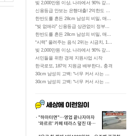
"하마터면"…영업 끝나자마자
'와르르' 카페 테라스 덮친 대리
석 외벽