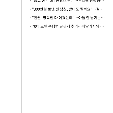
· "음료 한 캔에 1만1000원?"…우즈벡 관광청까지 나섰다, 유튜버 폭로 후폭풍
· "300만원 보낸 전 남친, 받아도 될까요"…결혼 앞둔 예비신부의 뜻밖 고충
· "친권·양육권 다 이겼는데"…아들 안 넘기는 아내에 '강제집행' 가능할까
· 70대 노인 폭행범 끝까지 추격…배달기사의 용기, 추가 피해 막았다