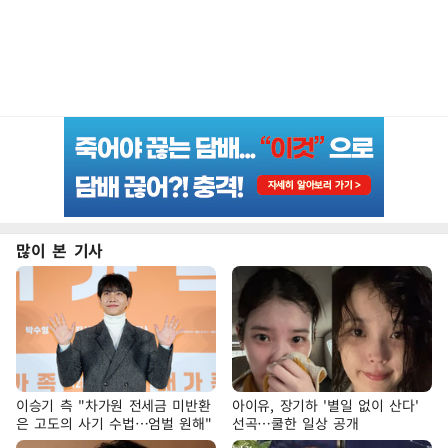
많이 본 기사
이승기 측 "차가원 전세금 미반환
아이유, 장기하 '별일 없이 산다'
은 고도의 사기 수법…엄벌 원해"
선곡…쿨한 일상 공개