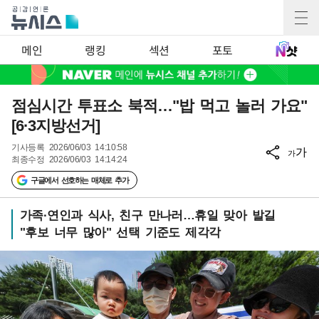
메인
랭킹
섹션
포토
점심시간 투표소 북적…"밥 먹고 놀러 가요"
[6·3지방선거]
기사등록
2026/06/03 14:10:58
가
가
최종수정
2026/06/03 14:14:24
구글에서 선호하는 매체로 추가
가족·연인과 식사, 친구 만나러…휴일 맞아 발길
"후보 너무 많아" 선택 기준도 제각각