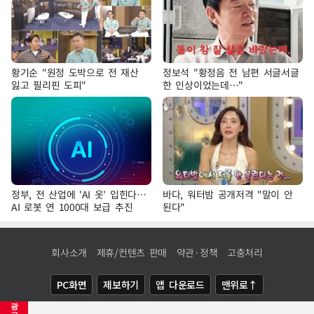
황기순 "원정 도박으로 전 재산
정보석 "황정음 전 남편 서글서글
잃고 필리핀 도피"
한 인상이었는데…"
정부, 전 산업에 'AI 옷' 입힌다…
바다, 워터밤 공개저격 "말이 안
AI 로봇 연 1000대 보급 추진
된다"
회사소개
제휴/컨텐츠 판매
약관·정책
고충처리
PC화면
제보하기
앱 다운로드
맨위로↑
광
COPYRIGHTⓒ
NEWSIS
ALL RIGHTS RESERVED.