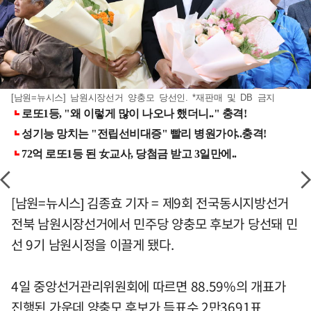
[남원=뉴시스] 남원시장선거 양충모 당선인. *재판매 및 DB 금지
[남원=뉴시스] 김종효 기자 = 제9회 전국동시지방선거
전북 남원시장선거에서 민주당 양충모 후보가 당선돼 민
선 9기 남원시정을 이끌게 됐다.
4일 중앙선거관리위원회에 따르면 88.59%의 개표가
진행된 가운데 양충모 후보가 득표수 2만3691표