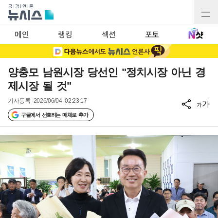
메인
랭킹
섹션
포토
양충모 남원시장 당선인 "정치시장 아닌 경
제시장 될 것"
기사등록
2026/06/04 02:23:17
가
가
구글에서 선호하는 매체로 추가