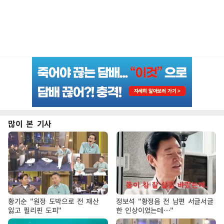
많이 본 기사
황기순 "원정 도박으로 전 재산
정보석 "황정음 전 남편 서글서글
잃고 필리핀 도피"
한 인상이었는데…"