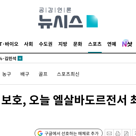
시작'
승리…정청래
청래
청래 승리
IT·바이오
사회
수도권
지방
문화
스포츠
연예
7%·정청래
2%·김민석
0.30%
농구
배구
골프
스포츠최신
 차에 첫
'
보호, 오늘 엘살바도르전서 
(종합)
대우'
'온도차'
구글에서 선호하는 매체로 추가