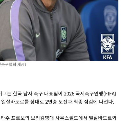
대우'
'온도차'
 밝혀
발로 부상
한축구협회 제공)
이끄는 한국 남자 축구 대표팀이 2026 국제축구연맹(FIFA)
. 엘살바도르를 상대로 2연승 도전과 최종 점검에 나선다.
국 유타주 프로보의 브리검영대 사우스필드에서 엘살바도르와