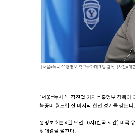
-7196초 전 >
'2경기 연속 침묵' 손흥민, 톨루카전 68분만 뛰고 슈팅 0개
-5948초 전 >
이강인, 오늘 서울서 AT마드리드 입단식…'전례 없는 특급
1시간 전 >
'여긴 20도, 저긴 50도'…열화상 카메라로 본 폭염 저감시설 
2시간 전 >
콜롬비아 신임 우파 대통령 취임 하루만에 차량폭탄 폭발 사건
3시간 전 >
튀르키예 외무장관, "메카 3국 방위협정은 이란이 목표 아냐 "
4시간 전 >
이군이 불법 군시설 건설한 레바논 남부에서 레바논군 3명 폭
[서울=뉴시스]홍명보 축구국가대표팀 감독. (사진=대
[서울=뉴시스] 김진엽 기자 = 홍명보 감독이 
북중미 월드컵 전 마지막 친선 경기를 갖는다
홍명보호는 4일 오전 10시(한국 시간) 미
맞대결을 펼친다.