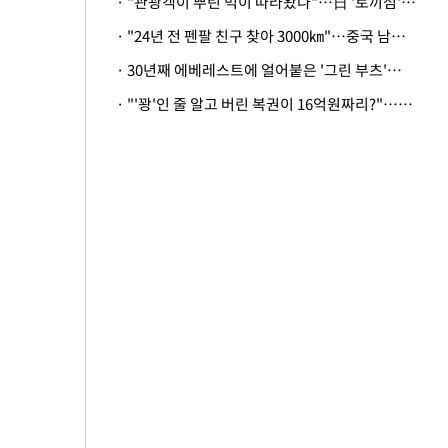
· "관광객이 뿌린 먹이 따라왔나"…日 '토끼섬' 멧돼지, 토끼까지 사냥
· "24년 전 펜팔 친구 찾아 3000㎞"…중국 남성 사연에 '뭉클'
· 30년째 에베레스트에 얼어붙은 '그린 부츠'…드디어 가족 품으로
· "'꽝'인 줄 알고 버린 복권이 16억원짜리?"…극적으로 되찾은 사연