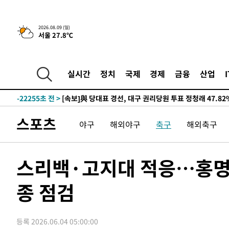
-27396초 전 >
태풍 돌핀, 중 저장성 타이저우시 해안에 상륙 (1보)
-24742초 전 >
AT마드리드 데뷔 앞둔 이강인, 맨시티전 선발 대신 '벤치 
2026.08.09 (일)
서울 27.8℃
-23372초 전 >
[속보]與 강원·TK 당원투표 합산 김민석 48.54%로 
44.40%
-22706초 전 >
與 강원·TK 당원투표 합산 김민석 46.01%로 승리…정
44.53%
-22546초 전 >
[속보]與전대 권리당원투표…강원·경북 김민석, 대구 정
실시간
정치
국제
경제
금융
산업
-22353초 전 >
[속보]與 당대표 경선, 경북 권리당원 투표 김민석 47.3
45.71%
-22255초 전 >
[속보]與 당대표 경선, 대구 권리당원 투표 정청래 47.8
46.35%
-22052초 전 >
[속보]與 당대표 경선, 강원 권리당원 투표 김민석 승리…5
스포츠
야구
해외야구
축구
해외축구
득표
-19970초 전 >
"일본축구협회, 대한축구협회 성 접대 의혹 심판 조사"
-12612초 전 >
[속보]장은수, KLPGA 제주삼다수 역전 우승…데뷔 10년
정상
-7977초 전 >
"얼마나 더웠으면"…안동 물길공원서 헤엄친 구렁이 '소동
스리백·고지대 적응…홍명
-7904초 전 >
손흥민, 68분 뛰고 2경기 침묵…LAFC, 톨루카에 1-0 승리
종 점검
-7176초 전 >
'2경기 연속 침묵' 손흥민, 톨루카전 68분만 뛰고 슈팅 0개
-5928초 전 >
이강인, 오늘 서울서 AT마드리드 입단식…'전례 없는 특급
1시간 전 >
'여긴 20도, 저긴 50도'…열화상 카메라로 본 폭염 저감시설 
등록 2026.06.04 05:00:00
2시간 전 >
콜롬비아 신임 우파 대통령 취임 하루만에 차량폭탄 폭발 사건