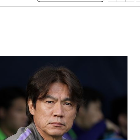
 밝혀
발로 부상
되길"
시작'
승리…정청래
청래
청래 승리
7%·정청래
2%·김민석
0.30%
 차에 첫
'
(종합)