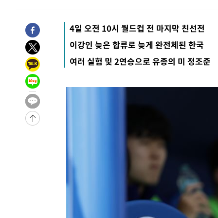
3시간 전 >
튀르키예 외무장관, "메카 3국 방위협정은 이란이 목표 아냐 "
4시간 전 >
이군이 불법 군시설 건설한 레바논 남부에서 레바논군 3명 폭
4일 오전 10시 월드컵 전 마지막 친선전
-31824초 전 >
네타냐후, 트럼프의 가자 평화 2차 15개조 평화안 '거부'
이강인 늦은 합류로 늦게 완전체된 한국
-28420초 전 >
이강인 ATM 입단식에 '상암벌 들썩'…"세계적인 선수 
여러 실험 및 2연승으로 유종의 미 정조준
-27416초 전 >
태풍 돌핀, 중 저장성 타이저우시 해안에 상륙 (1보)
-24762초 전 >
AT마드리드 데뷔 앞둔 이강인, 맨시티전 선발 대신 '벤치 
-23392초 전 >
[속보]與 강원·TK 당원투표 합산 김민석 48.54%로 
44.40%
-22726초 전 >
與 강원·TK 당원투표 합산 김민석 46.01%로 승리…정
44.53%
-22566초 전 >
[속보]與전대 권리당원투표…강원·경북 김민석, 대구 정
-22373초 전 >
[속보]與 당대표 경선, 경북 권리당원 투표 김민석 47.3
45.71%
-22275초 전 >
[속보]與 당대표 경선, 대구 권리당원 투표 정청래 47.8
46.35%
-22072초 전 >
[속보]與 당대표 경선, 강원 권리당원 투표 김민석 승리…5
득표
-19990초 전 >
"일본축구협회, 대한축구협회 성 접대 의혹 심판 조사"
-12632초 전 >
[속보]장은수, KLPGA 제주삼다수 역전 우승…데뷔 10년
정상
-7997초 전 >
"얼마나 더웠으면"…안동 물길공원서 헤엄친 구렁이 '소동
-7924초 전 >
손흥민, 68분 뛰고 2경기 침묵…LAFC, 톨루카에 1-0 승리