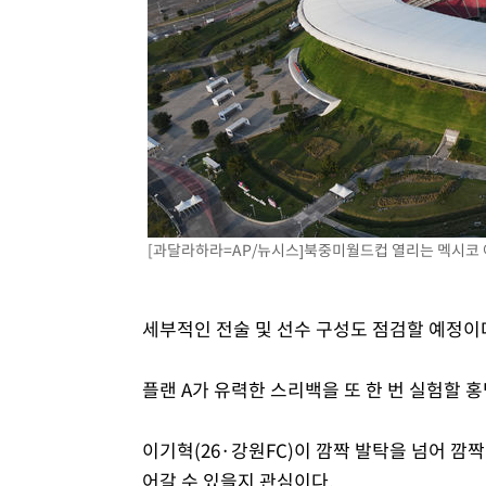
[과달라하라=AP/뉴시스]북중미월드컵 열리는 멕시코 아크론
세부적인 전술 및 선수 구성도 점검할 예정이
플랜 A가 유력한 스리백을 또 한 번 실험할 
이기혁(26·강원FC)이 깜짝 발탁을 넘어 깜
어갈 수 있을지 관심이다.