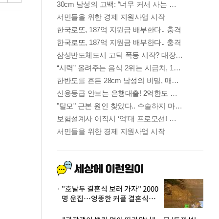
"호날두 결혼식 보러 가자" 2000
명 운집…엉뚱한 커플 결혼식에
'황당'