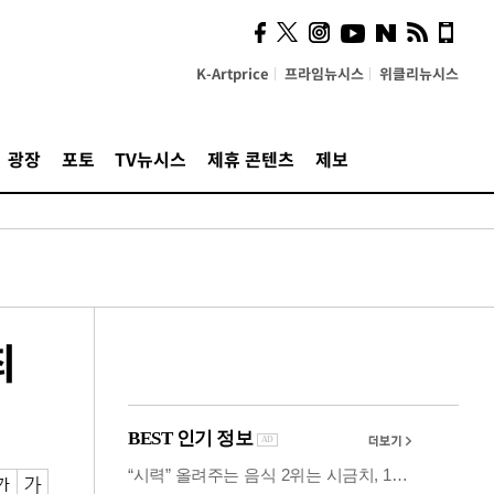
사이 해답 찾았죠"…알을
깨고 나온 '초자아'
K-Artprice
프라임뉴시스
위클리뉴시스
광장
포토
TV뉴시스
제휴 콘텐츠
제보
최