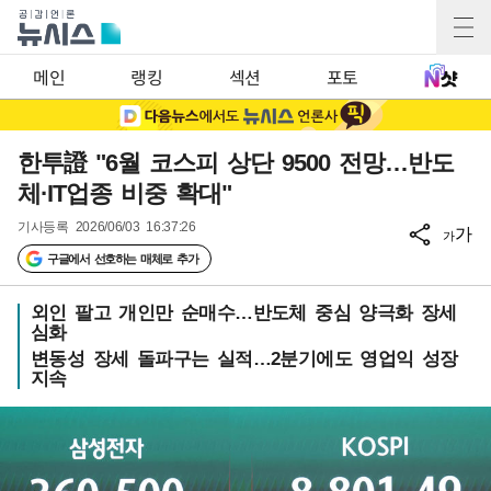
메인
랭킹
섹션
포토
한투證 "6월 코스피 상단 9500 전망…반도
체·IT업종 비중 확대"
기사등록
2026/06/03 16:37:26
가
가
구글에서 선호하는 매체로 추가
외인 팔고 개인만 순매수…반도체 중심 양극화 장세
심화
변동성 장세 돌파구는 실적…2분기에도 영업익 성장
지속