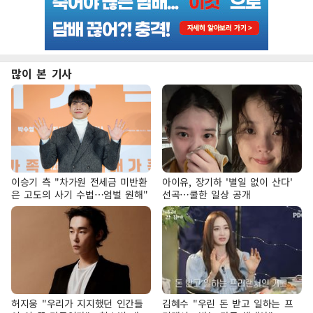
많이 본 기사
이승기 측 "차가원 전세금 미반환
아이유, 장기하 '별일 없이 산다'
은 고도의 사기 수법…엄벌 원해"
선곡…쿨한 일상 공개
허지웅 "우리가 지지했던 인간들
김혜수 "우린 돈 받고 일하는 프