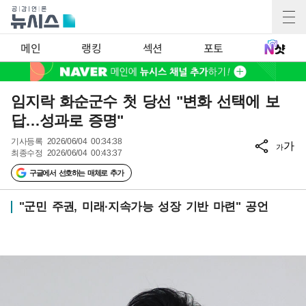
메인
랭킹
섹션
포토
임지락 화순군수 첫 당선 "변화 선택에 보
답…성과로 증명"
기사등록
2026/06/04 00:34:38
가
가
최종수정
2026/06/04 00:43:37
구글에서 선호하는 매체로 추가
"군민 주권, 미래·지속가능 성장 기반 마련" 공언