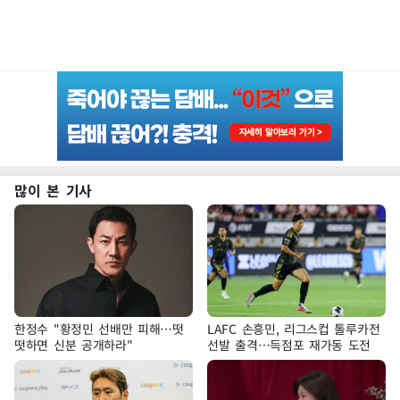
많이 본 기사
한정수 "황정민 선배만 피해…떳
LAFC 손흥민, 리그스컵 톨루카전
떳하면 신분 공개하라"
선발 출격…득점포 재가동 도전