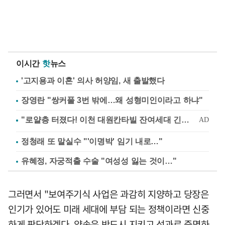
이시간
핫
뉴스
'고지용과 이혼' 의사 허양임, 새 출발했다
장영란 "쌍커풀 3번 밖에…왜 성형미인이라고 하냐"
정청래 또 말실수 "'이명박' 임기 내로…"
유혜정, 자궁적출 수술 "여성성 잃는 것이…"
그러면서 "보여주기식 사업은 과감히 지양하고 당장은
인기가 있어도 미래 세대에 부담 되는 정책이라면 신중
하게 판단하겠다. 약속은 반드시 지키고 성과로 증명하