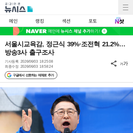
메인
랭킹
섹션
포토
서울시교육감, 정근식 39%·조전혁 21.2%…
방송3사 출구조사
기사등록
2026/06/03 18:25:08
가
가
최종수정
2026/06/03 18:58:24
구글에서 선호하는 매체로 추가