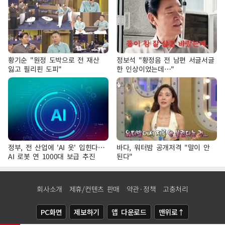
황기순 "원정 도박으로 전 재산
정보석 "황정음 전 남편 서글서글
잃고 필리핀 도피"
한 인상이었는데…"
정부, 전 산업에 'AI 옷' 입힌다…
바다, 워터밤 공개저격 "말이 안
AI 로봇 연 1000대 보급 추진
된다"
회사소개
제휴/컨텐츠 판매
약관·정책
고충처리
PC화면
제보하기
앱 다운로드
맨위로↑