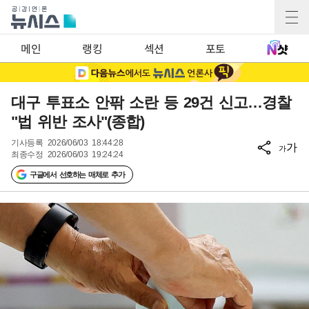
메인
랭킹
섹션
포토
대구 투표소 안팎 소란 등 29건 신고…경찰
"법 위반 조사"(종합)
기사등록
2026/06/03 18:44:28
가
가
최종수정
2026/06/03 19:24:24
구글에서 선호하는 매체로 추가