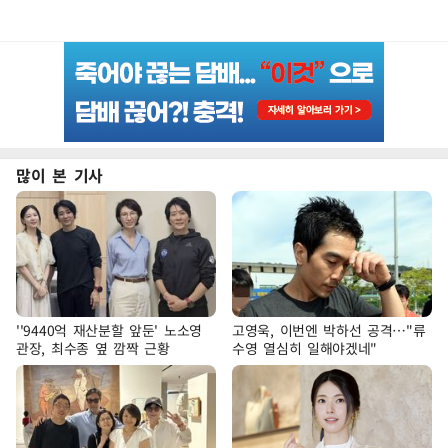
많이 본 기사
''9440억 재산분할 앞둔' 노소영
고영욱, 이번엔 박하선 공격…"류
관장, 최수종 옆 깜짝 근황
수영 열심히 일해야겠네"