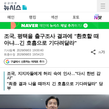
메인
랭킹
섹션
포토
조국, 평택을 출구조사 결과에 "환호할 때
아냐…긴 호흡으로 기다려달라"
기사등록
2026/06/03 19:00:40
가
가
최종수정
2026/06/03 19:54:23
구글에서 선호하는 매체로 추가
조국, 지지자들에게 허리 숙여 인사…"다시 한번 감
사"
"최종 결과 나올 때까지 긴 호흡으로 기다려달라" 당
부