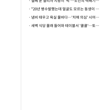
· 엘베 문 열리자 지팡이 '퍽'…노인의 택배기사 폭행 이유
· "20년 병수발했는데 얼굴도 모르는 동생이 유산 절반을"…배다른 형제 상속권 있을까
· 냄비 태우고 욕실 물바다…'치매 의심' 시어머니 검사 권유했다가 '날벼락'
· 새벽 식당 몰래 들어와 테이블서 '쿨쿨'…토사물 남기고 사라진 남성