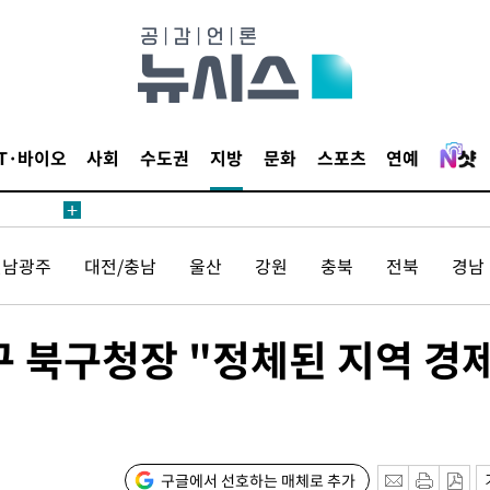
IT·바이오
사회
수도권
지방
문화
스포츠
연예
전남광주
대전/충남
울산
강원
충북
전북
경남
구 북구청장 "정체된 지역 경
구글에서 선호하는 매체로 추가