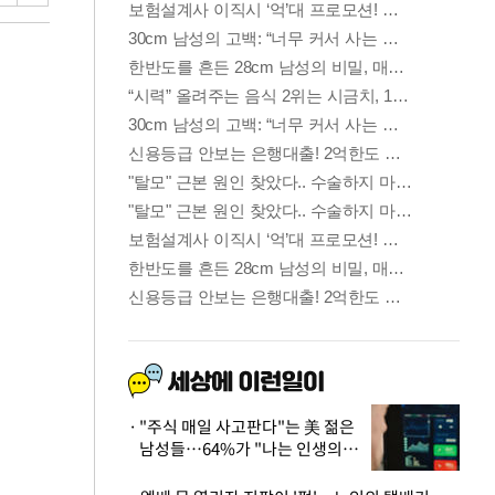
"주식 매일 사고판다"는 美 젊은
남성들…64%가 "나는 인생의
패배자“