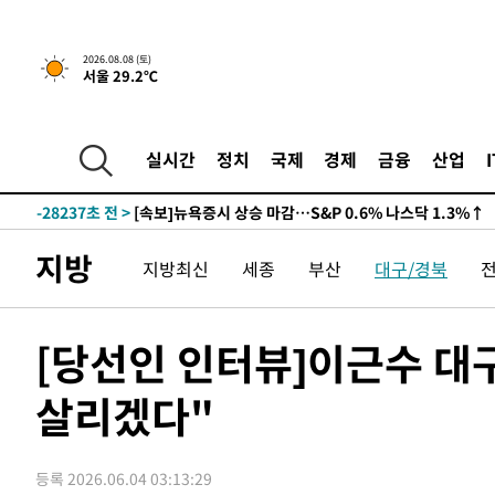
2026.08.08 (토)
서울 29.2℃
실시간
정치
국제
경제
금융
산업
-28237초 전 >
[속보]뉴욕증시 상승 마감…S&P 0.6% 나스닥 1.3%↑
지방
지방최신
세종
부산
대구/경북
[당선인 인터뷰]이근수 대
살리겠다"
등록 2026.06.04 03:13:29