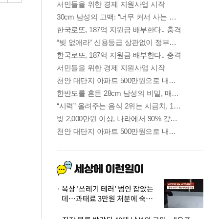
옥상 '쓰레기 테러' 범인 잡았는
데…과태료 3만원 처분에 숙박업
주 허탈