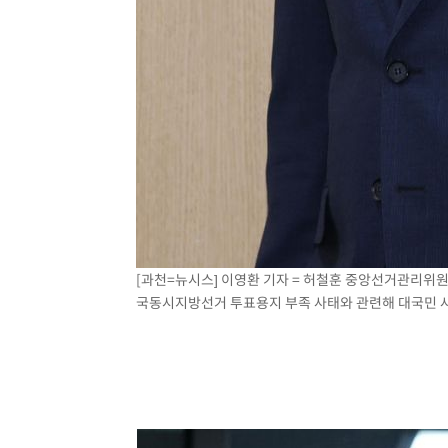
[과천=뉴시스] 이영환 기자 = 허철훈 중앙선거관리위
국동시지방선거 투표용지 부족 사태와 관련해 대국민 사과를