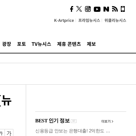
즈, 소리 봇짐 지고 세상으
로 "韓 요소 깊게 우려내"
K-Artprice
프라임뉴시스
위클리뉴시스
광장
포토
TV뉴시스
제휴 콘텐츠
제보
[뉴