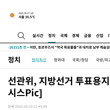
2026.08.07 (금)
서울 30.5℃
-20737초 전 >
[속보] 뉴욕증시, 일제 하락 마감…나스닥 0.06%↓
-31889초 전 >
시리아 다마스쿠스 교외에서 미니버스 폭발.. 14명 부상, 
태
-31187초 전 >
입추에도 극한더위…서울 낮 39도 '폭염중대경보'
실시간
정치
국제
경제
금융
산업
-26151초 전 >
이란, 호르무즈서 "적국 목표물들"과 대치로 남부 케슘섬
례 큰 폭발음
-24866초 전 >
[속보]美, 폴리실리콘 수입 규제…파생제품 15% 관세, 1
발효
-23017초 전 >
[속보]트럼프, 美 원정출산 금지 행정명령 서명
정치
정치최신
청와대
국회/정당
국방/외
-20717초 전 >
[속보] 뉴욕증시, 일제 하락 마감…나스닥 0.06%↓
-31909초 전 >
시리아 다마스쿠스 교외에서 미니버스 폭발.. 14명 부상, 
태
-31207초 전 >
입추에도 극한더위…서울 낮 39도 '폭염중대경보'
선관위, 지방선거 투표용지 
-26171초 전 >
이란, 호르무즈서 "적국 목표물들"과 대치로 남부 케슘섬
시스Pic]
례 큰 폭발음
-24886초 전 >
[속보]美, 폴리실리콘 수입 규제…파생제품 15% 관세, 1
발효
-23037초 전 >
[속보]트럼프, 美 원정출산 금지 행정명령 서명
-20737초 전 >
[속보] 뉴욕증시, 일제 하락 마감…나스닥 0.06%↓
등록 2026.06.03 21:45:09