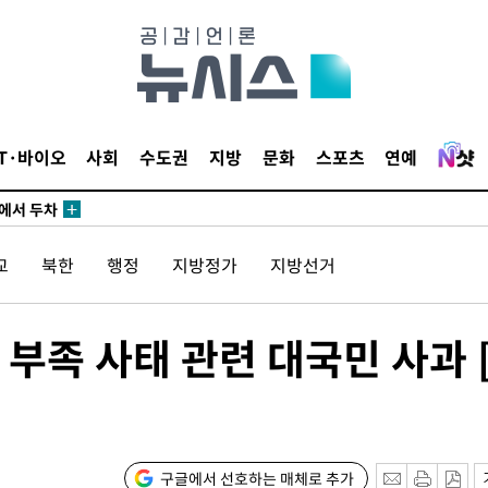
3명은 중
IT·바이오
사회
수도권
지방
문화
스포츠
연예
에서 두차
20일 후
교
북한
행정
지방정가
지방선거
3명은 중
부족 사태 관련 대국민 사과 
에서 두차
20일 후
구글에서 선호하는 매체로 추가