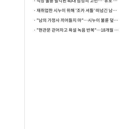
· 직장 불륜 발각된 40대 남성의 고민…"유포 동료 명예훼손·협박죄 고소 가능할까"
· 재취업한 시누이 위해 '조카 셔틀' 떠넘긴 남편…아내 "난 못한다"
· "남의 가정사 끼어들지 마"…시누이 불륜 덮으려는 남편에 억울한 아내
· "현관문 걷어차고 욕설 녹음 반복"…18개월 아기 키우는 집 뒤흔든 '앞집의 비극'