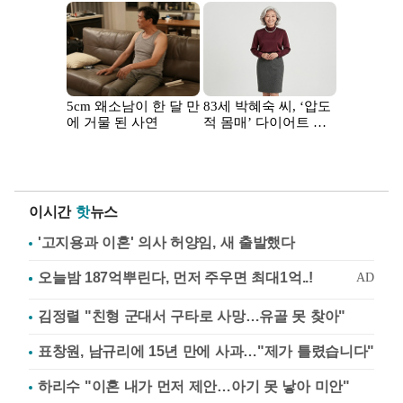
이시간
핫
뉴스
'고지용과 이혼' 의사 허양임, 새 출발했다
김정렬 "친형 군대서 구타로 사망…유골 못 찾아"
표창원, 남규리에 15년 만에 사과…"제가 틀렸습니다"
하리수 "이혼 내가 먼저 제안…아기 못 낳아 미안"