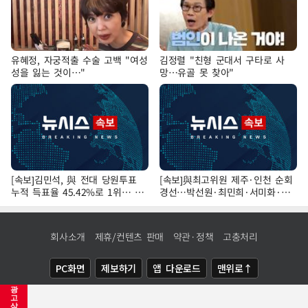
유혜정, 자궁적출 수술 고백 "여성
김정렬 "친형 군대서 구타로 사
성을 잃는 것이…"
망…유골 못 찾아"
[속보]김민석, 與 전대 당원투표
[속보]與최고위원 제주·인천 순회
누적 득표율 45.42%로 1위… 정
경선…박선원·최민희·서미화·한
청래 44.56%
민수·김용 순
회사소개
제휴/컨텐츠 판매
약관·정책
고충처리
PC화면
제보하기
앱 다운로드
맨위로↑
광
COPYRIGHTⓒ
NEWSIS
ALL RIGHTS RESERVED.
고
삭