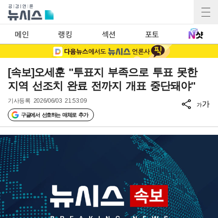
메인
랭킹
섹션
포토
[속보]오세훈 "투표지 부족으로 투표 못한
지역 선조치 완료 전까지 개표 중단돼야"
기사등록
2026/06/03 21:53:09
가
가
구글에서 선호하는 매체로 추가