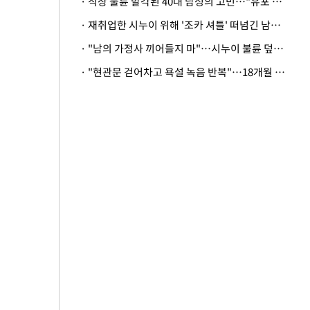
· 직장 불륜 발각된 40대 남성의 고민…"유포 동료 명예훼손·협박죄 고소 가능할까"
· 재취업한 시누이 위해 '조카 셔틀' 떠넘긴 남편…아내 "난 못한다"
· "남의 가정사 끼어들지 마"…시누이 불륜 덮으려는 남편에 억울한 아내
· "현관문 걷어차고 욕설 녹음 반복"…18개월 아기 키우는 집 뒤흔든 '앞집의 비극'