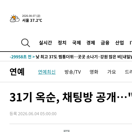
2026.08.07 (금)
서울 37.2℃
-4194초 전 >
민주 콩고 에볼라환자 4천명 돌파, 4053명 발생 1850명 
-32060초 전 >
"낮 기온 소폭 하락"…수도권 폭염중대경보, 폭염경보로
-32024초 전 >
[속보]이 대통령, '호우피해' 안동·의성 관할 4개 면 특
실시간
정치
국제
경제
금융
산업
선포
-31987초 전 >
[단독]중수청 지원 검사들, 정원 초과 시 낮은 계급 임용
갈 수도
-29958초 전 >
낮 최고 37도 찜통더위…곳곳 소나기·강원 많은 비[내일
-28264초 전 >
SK하이닉스, 용인·청주 팹에 54조 투자…"AI 메모리 수
연예
연예최신
방송/TV
영화
가요
드
응"
-25120초 전 >
여자배구 이재영·이다영 자매, 아제르바이잔 투란VC 입
-24373초 전 >
외국인 심판 성 접대 7경기 들여다보니…한국 축구 '5승 2
-24107초 전 >
[속보]코스닥, 2.86포인트(0.36%) 내린 798.81마감
31기 옥순, 채팅방 공개…
-24060초 전 >
[속보]코스피, 6200선 약보합…0.60% 내린 6258.77에
-24040초 전 >
[속보]원·달러 환율, 7.7원 내린 1416.1원 마감
등록 2026.06.04 05:00:00
-23929초 전 >
[속보] 노원서 40.1도 관측…서울, 2018년 이후 첫 40도
-21019초 전 >
[속보]종합특검, '계엄 수용공간 확보' 신용해 前교정본
-19892초 전 >
외신들도 주목한 韓축구 파문…"국민적 공분에 수사 재개