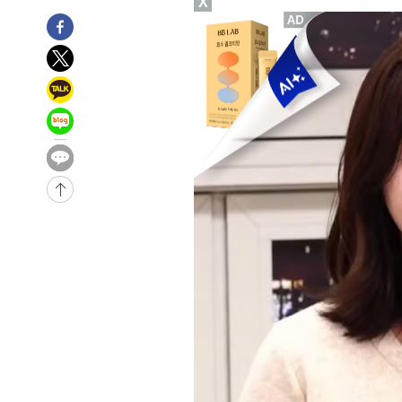
X
-19863초 전 >
11시간 압수수색에 성접대 파문까지…'쑥대밭' 된 축구
-18885초 전 >
[속보]규제합리화위원회 부위원장에 김태유 서울대 공대
병태 후임
-15243초 전 >
[속보]국힘 윤리위, '돌려차기 발언' 진종오·서범수 징계
-10568초 전 >
[속보] 7월 중국 수출 23.9%↑ 수입 27.5%↑…무역총
25.3%↑
-7728초 전 >
[속보]'채상병 순직 책임' 임성근, 항소심도 징역 3년
-7594초 전 >
[속보]종합특검, '관저이전 봐주기 감사' 유병호 구속기소
-4194초 전 >
민주 콩고 에볼라환자 4천명 돌파, 4053명 발생 1850명 
-32060초 전 >
"낮 기온 소폭 하락"…수도권 폭염중대경보, 폭염경보로
-32024초 전 >
[속보]이 대통령, '호우피해' 안동·의성 관할 4개 면 특
선포
-31987초 전 >
[단독]중수청 지원 검사들, 정원 초과 시 낮은 계급 임용
갈 수도
-29958초 전 >
낮 최고 37도 찜통더위…곳곳 소나기·강원 많은 비[내일
-28264초 전 >
SK하이닉스, 용인·청주 팹에 54조 투자…"AI 메모리 수
응"
-25120초 전 >
여자배구 이재영·이다영 자매, 아제르바이잔 투란VC 입
-24373초 전 >
외국인 심판 성 접대 7경기 들여다보니…한국 축구 '5승 2
-24107초 전 >
[속보]코스닥, 2.86포인트(0.36%) 내린 798.81마감
-24060초 전 >
[속보]코스피, 6200선 약보합…0.60% 내린 6258.77에