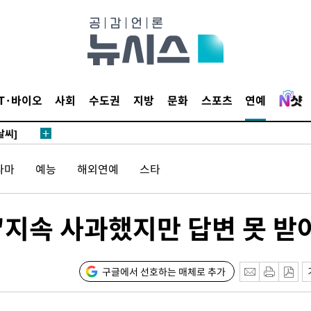
사망
 하향
별재난지역
IT·바이오
사회
수도권
지방
문화
스포츠
연예
…희망지 못
날씨]
요 선제 대
라마
예능
해외연예
스타
단
무'
"지속 사과했지만 답변 못 받
 마쳐
구글에서 선호하는 매체로 추가
부장 기소
"