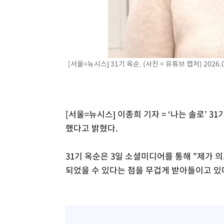
-24040초 전 >
[속보]원·달러 환율, 7.7원 내린 1416.1원 마감
-23929초 전 >
[속보] 노원서 40.1도 관측…서울, 2018년 이후 첫 40도
-21019초 전 >
[속보]종합특검, '계엄 수용공간 확보' 신용해 前교정본
-19892초 전 >
외신들도 주목한 韓축구 파문…"국민적 공분에 수사 재개
[서울=뉴시스] 31기 옥순. (사진 = 유튜브 캡처) 2026.0
-19863초 전 >
11시간 압수수색에 성접대 파문까지…'쑥대밭' 된 축구
-18885초 전 >
[속보]규제합리화위원회 부위원장에 김태유 서울대 공대
병태 후임
-15243초 전 >
[속보]국힘 윤리위, '돌려차기 발언' 진종오·서범수 징계
-10568초 전 >
[속보] 7월 중국 수출 23.9%↑ 수입 27.5%↑…무역총
[서울=뉴시스] 이종희 기자 = ‘나는 솔로’ 
25.3%↑
-7728초 전 >
[속보]'채상병 순직 책임' 임성근, 항소심도 징역 3년
했다고 밝혔다.
-7594초 전 >
[속보]종합특검, '관저이전 봐주기 감사' 유병호 구속기소
-4194초 전 >
민주 콩고 에볼라환자 4천명 돌파, 4053명 발생 1850명 
31기 옥순은 3일 소셜미디어를 통해 "제가
되었을 수 있다는 점을 무겁게 받아들이고 있