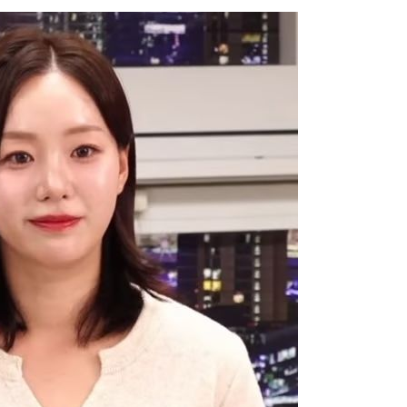
협회
 교수…이
 절차 개시
액
사망
 하향
별재난지역
…희망지 못
날씨]
요 선제 대
단
무'
 마쳐