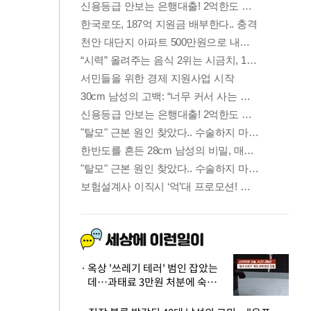
옥상 '쓰레기 테러' 범인 잡았는
데…과태료 3만원 처분에 숙박업
주 허탈