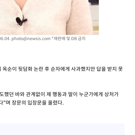
부장 기소
"
6.04.
photo@newsis.com
*재판매 및 DB 금지
협회
 교수…이
 절차 개시
액
31기 옥순이 뒷담화 논란 후 순자에게 사과했지만 답을 받지 못
사망
 의도했던 바와 관계없이 제 행동과 말이 누군가에게 상처가
다"며 장문의 입장문을 올렸다.