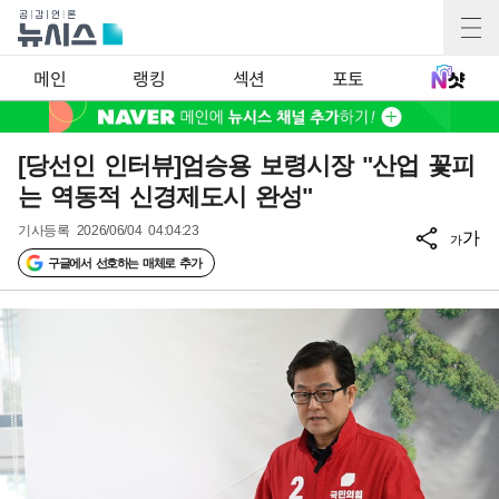
메인
랭킹
섹션
포토
[당선인 인터뷰]엄승용 보령시장 "산업 꽃피
는 역동적 신경제도시 완성"
기사등록
2026/06/04 04:04:23
가
가
구글에서 선호하는 매체로 추가