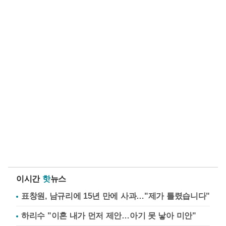
이시간
핫
뉴스
표창원, 남규리에 15년 만에 사과…"제가 틀렸습니다"
하리수 "이혼 내가 먼저 제안…아기 못 낳아 미안"