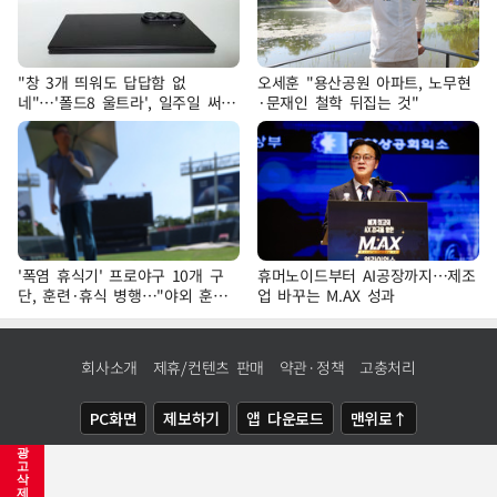
"창 3개 띄워도 답답함 없
오세훈 "용산공원 아파트, 노무현
네"…'폴드8 울트라', 일주일 써보
·문재인 철학 뒤집는 것"
니
'폭염 휴식기' 프로야구 10개 구
휴머노이드부터 AI공장까지…제조
단, 훈련·휴식 병행…"야외 훈련
업 바꾸는 M.AX 성과
해도 안전 최우선"
회사소개
제휴/컨텐츠 판매
약관·정책
고충처리
PC화면
제보하기
앱 다운로드
맨위로↑
광
COPYRIGHTⓒ
NEWSIS
ALL RIGHTS RESERVED.
고
삭
제