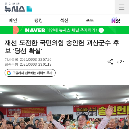
메인
랭킹
섹션
포토
재선 도전한 국민의힘 송인헌 괴산군수 후
보 '당선 확실'
기사등록
2026/06/03 22:57:26
가
가
최종수정
2026/06/03 23:01:13
구글에서 선호하는 매체로 추가