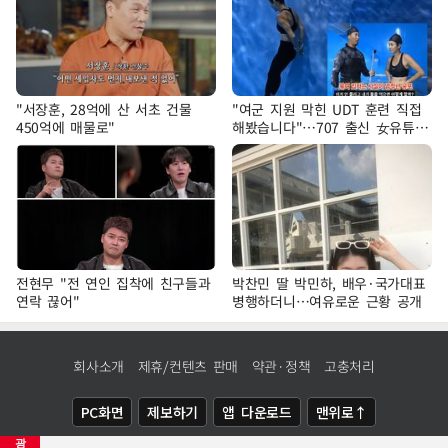
"서장훈, 28억에 산 서초 건물
"여군 지원 막힌 UDT 훈련 직접
450억에 매물로"
해봤습니다"…707 출신 女유튜버
'완벽 소화'
전현무 "전 연인 집착에 친구들과
박찬민 딸 박민하, 배우·국가대표
연락 끊어"
병행하더니…여유로운 근황 공개
회사소개
제휴/컨텐츠 판매
약관·정책
고충처리
PC화면
제보하기
앱 다운로드
맨위로↑
광