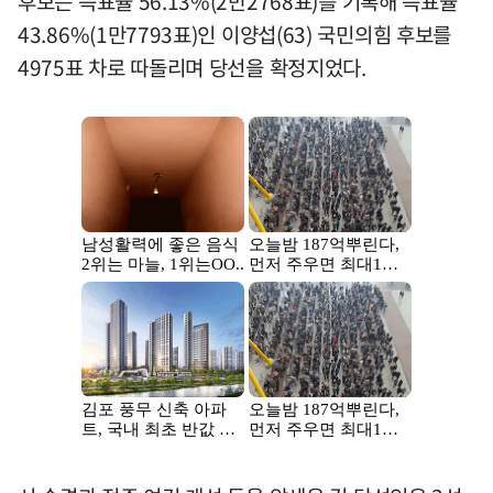
후보는 득표율 56.13%(2만2768표)를 기록해 득표율
43.86%(1만7793표)인 이양섭(63) 국민의힘 후보를
4975표 차로 따돌리며 당선을 확정지었다.