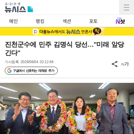
메인
랭킹
섹션
포토
진천군수에 민주 김명식 당선…"미래 앞당
긴다"
기사등록
2026/06/04 02:12:48
가
가
구글에서 선호하는 매체로 추가