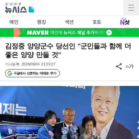
메인
랭킹
섹션
포토
김정중 양양군수 당선인 "군민들과 함께 더
좋은 양양 만들 것"
기사등록
2026/06/04 01:03:27
가
가
구글에서 선호하는 매체로 추가