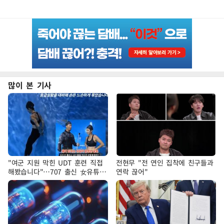
많이 본 기사
"여군 지원 막힌 UDT 훈련 직접
전현무 "전 연인 집착에 친구들과
해봤습니다"…707 출신 女유튜버
연락 끊어"
'완벽 소화'