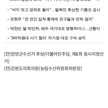
"바지 벗고 앞뒤로 돌아"…탈북민 회상한 기쁨조 검사
전현무 "전 연인 집착·통제에 친구들과 연락 끊겨"
박찬민 딸 박민하, 배우·국가대표 병행하더니…근황이
'300억원대 사기 혐의' 차가원 대표 구속 송치
(전)양양군수선거 후보(더불어민주당, 제8회 동시지방선
거)
(전)강원도의회의원(농림수산위원회위원장)