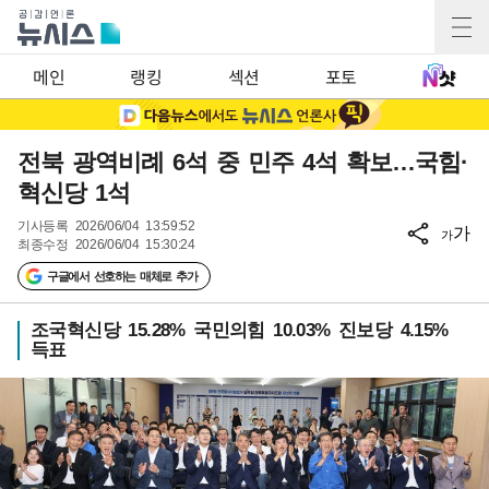
메인
랭킹
섹션
포토
전북 광역비례 6석 중 민주 4석 확보…국힘·
혁신당 1석
기사등록
2026/06/04 13:59:52
가
가
최종수정
2026/06/04 15:30:24
구글에서 선호하는 매체로 추가
조국혁신당 15.28% 국민의힘 10.03% 진보당 4.15%
득표