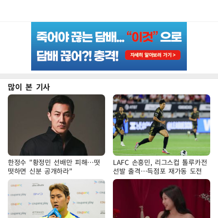
많이 본 기사
한정수 "황정민 선배만 피해…떳
LAFC 손흥민, 리그스컵 톨루카전
떳하면 신분 공개하라"
선발 출격…득점포 재가동 도전