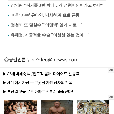
장영란 "쌍커풀 3번 밖에…왜 성형미인이라고 하냐"
'마약 자숙' 유아인, 남사친과 뽀뽀 근황
정청래 또 말실수 "'이명박' 임기 내로…"
유혜정, 자궁적출 수술 "여성성 잃는 것이…"
◎공감언론 뉴시스
leo@newsis.com