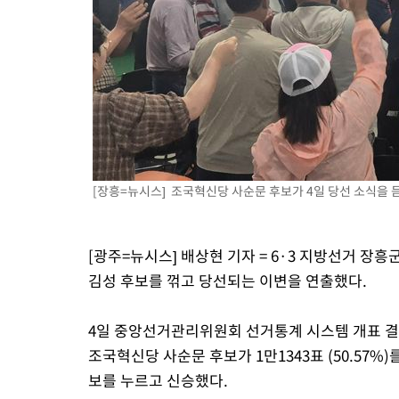
2시간 전 >
[속보]'전장연 시위' 1호선 용산역 상행선 무정차 통과 종료
3시간 전 >
[속보]코스닥 지수 5%대 급등에 '매수 사이드카' 발동
3시간 전 >
[속보]원·달러 환율, 오전 9시 1410.3원
3시간 전 >
[속보]코스닥, 8.85포인트(1.11%) 오른 807.66 개장
3시간 전 >
[속보]코스피, 47.56포인트(0.76%) 오른 6306.33 개장
[장흥=뉴시스] 조국혁신당 사순문 후보가 4일 당선 소식을 
[광주=뉴시스] 배상현 기자 = 6·3 지방선거 
김성 후보를 꺾고 당선되는 이변을 연출했다.
4일 중앙선거관리위원회 선거통계 시스템 개표 결과에
조국혁신당 사순문 후보가 1만1343표 (50.57%)를
보를 누르고 신승했다.