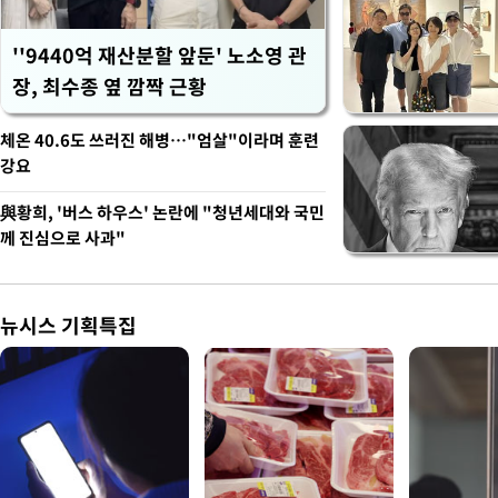
''9440억 재산분할 앞둔' 노소영 관
장, 최수종 옆 깜짝 근황
체온 40.6도 쓰러진 해병…"엄살"이라며 훈련
강요
與황희, '버스 하우스' 논란에 "청년세대와 국민
께 진심으로 사과"
뉴시스 기획특집