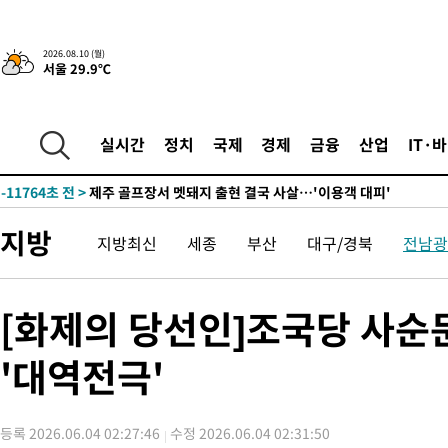
-18362초 전 >
[속보]강훈식 "충청권 246조·영남권 107조 투자 프로젝트 올
수"
-18009초 전 >
[속보]강훈식 "반도체 함께 성장 프로젝트 10년간 1조원 규모 
2026.08.10 (월)
서울 29.9℃
진…상생무역금융 5조 공급"
-17561초 전 >
[속보]강훈식 "연내 메가특구특별법 제정 추진…인허가·환경
평가 단축"
-15929초 전 >
[속보]경찰, '내부 비리' 자진신고자 징계 감면…포상금 1억으
대
-15173초 전 >
누그러진 극한 폭염…'낮 최고 34도' 무더위는 이어져[내일날씨
실시간
정치
국제
경제
금융
산업
IT·
-11764초 전 >
제주 골프장서 멧돼지 출현 결국 사살…'이용객 대피'
-9582초 전 >
[속보]원·달러 환율, 2.3원 오른 1418.4원 마감
-9426초 전 >
[속보]코스피, 40.89포인트(0.65%) 오른 6299.66 마감
지방
지방최신
세종
부산
대구/경북
전남광
-9412초 전 >
[속보]코스닥, 55.66포인트(6.97%) 오른 854.47 마감
-6119초 전 >
대포통장 107개로 불법도박 수익 5062억 세탁…19명 검거
-4596초 전 >
[속보]이 대통령 "2028년 중순까지 광주 군공항 기능 다른 군공
[화제의 당선인]조국당 사순
로 임시 배치해 산단 조기 착공"
-1746초 전 >
포항스틸야드 관중석 천장 석재 낙하…K리그 전구장 긴급 점검
'대역전극'
2시간 전 >
[속보]'전장연 시위' 1호선 용산역 상행선 무정차 통과 종료
3시간 전 >
[속보]코스닥 지수 5%대 급등에 '매수 사이드카' 발동
3시간 전 >
[속보]원·달러 환율, 오전 9시 1410.3원
등록 2026.06.04 02:27:46
수정 2026.06.04 02:31:50
3시간 전 >
[속보]코스닥, 8.85포인트(1.11%) 오른 807.66 개장