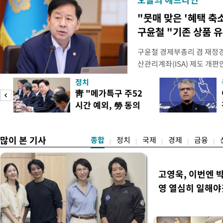
"뭇매 맞은 '혜택 축소
구윤철 "기존 상품 
구윤철 경제부총리 겸 재정경
산관리계좌(ISA) 제도 개편
다"며 "국민 의견까지 수렴해
정치
토할 예정"이라고 밝혔다. 
靑 "메가특구 주52
셜미디어(SNS) 엑스(X·옛
시간 예외, 勞 동의
개편안은 지난 4일부터 오는
필요"
많이 본 기사
종합
정치
국제
경제
금융
고영욱, 이번엔 
영 열심히 일해야