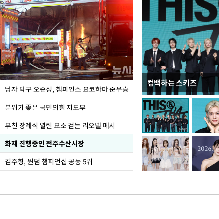
컴백하는 스키즈
한-미, UFS연합연습 1
남자 탁구 오준성, 챔피언스 요코하마 준우승
분위기 좋은 국민의힘 지도부
부친 장례식 열린 묘소 걷는 리오넬 메시
화재 진행중인 전주수산시장
김주형, 윈덤 챔피언십 공동 5위