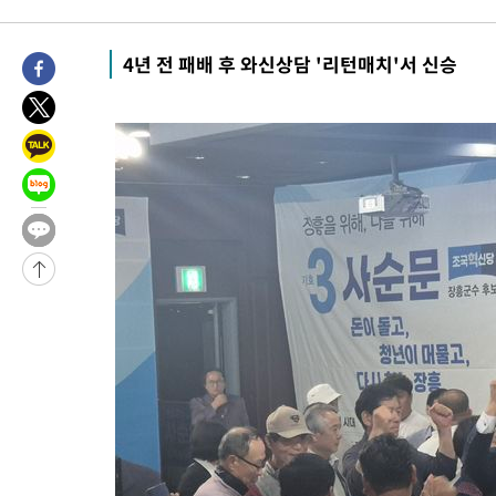
3시간 전 >
[속보]코스피, 47.56포인트(0.76%) 오른 6306.33 개장
-26656초 전 >
한국계 프란체스카 홍 등 美 진보파 '약진'…2028년 대선판 
4년 전 패배 후 와신상담 '리턴매치'서 신승
-26053초 전 >
구윤철 "ISA 제도 개편안 관련 '與 제안'에 공감…제도 보완 
검토"
-19374초 전 >
[단독]체온 40.6도 쓰러진 해명…"엄살"이라며 훈련강요
-18382초 전 >
[속보]강훈식 "충청권 246조·영남권 107조 투자 프로젝트 올
수"
-18029초 전 >
[속보]강훈식 "반도체 함께 성장 프로젝트 10년간 1조원 규모 
진…상생무역금융 5조 공급"
-17581초 전 >
[속보]강훈식 "연내 메가특구특별법 제정 추진…인허가·환경
평가 단축"
-15949초 전 >
[속보]경찰, '내부 비리' 자진신고자 징계 감면…포상금 1억으
대
-15193초 전 >
누그러진 극한 폭염…'낮 최고 34도' 무더위는 이어져[내일날씨
-11784초 전 >
제주 골프장서 멧돼지 출현 결국 사살…'이용객 대피'
-9602초 전 >
[속보]원·달러 환율, 2.3원 오른 1418.4원 마감
-9446초 전 >
[속보]코스피, 40.89포인트(0.65%) 오른 6299.66 마감
-9432초 전 >
[속보]코스닥, 55.66포인트(6.97%) 오른 854.47 마감
-6139초 전 >
대포통장 107개로 불법도박 수익 5062억 세탁…19명 검거
-4616초 전 >
[속보]이 대통령 "2028년 중순까지 광주 군공항 기능 다른 군공
로 임시 배치해 산단 조기 착공"
-1766초 전 >
포항스틸야드 관중석 천장 석재 낙하…K리그 전구장 긴급 점검