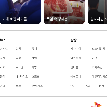
AI에 빠진 아이들
폭염 속 경제는
형사사법 
뉴스
광장
실시간
정치
국제
기자수첩
스토리칼럼
경제
금융
산업
아트클럽
기고
사회
수도권
지방
인터뷰
기획특집
문화
IT·바이오
스포츠
섹션코너
데일리뉴시
연예
포토
TV뉴시스
인사
부고
동정