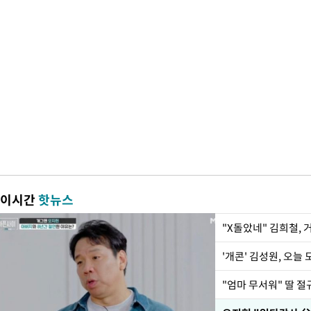
이시간
핫뉴스
"X돌았네" 김희철,
'개콘' 김성원, 오늘