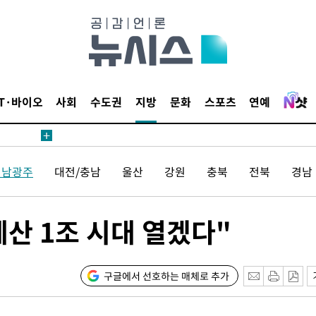
내일날씨]
 원해 아
보
IT·바이오
사회
수도권
지방
문화
스포츠
연예
견
전남광주
대전/충남
울산
강원
충북
전북
경남
계속[다음
산 1조 시대 열겠다"
겠다"
드려 죄송"
구글에서 선호하는 매체로 추가
내일날씨]