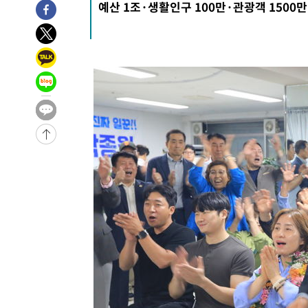
예산 1조·생활인구 100만·관광객 1500
-25801초 전 >
[속보]이강인 "감독님이 원하는 마음 느꼈고, 많은 트로피
틀레티코 이적"
-25583초 전 >
수도권 40도 육박 '펄펄'…동해안 일부 지역엔 호의주의
-24552초 전 >
온열질환 사망자 3명 늘어…누적 환자 3000명 돌파
-18497초 전 >
강릉에 시간당 81.4㎜ 물폭탄…도로 잠기고 담벼락 붕괴
-14604초 전 >
백운산서 80년근 천종산삼 9뿌리 발견…감정가 1.3억원
-12314초 전 >
선재도서 해루질 나섰다 실종 60대, 닷새 만에 숨진 채 발
-9848초 전 >
남자 농구, 나고야 아시안게임서 '홈팀' 일본과 한일전
-9224초 전 >
여수 오동도 해상서 모터보트 전복…1명 사망·1명 실종
-5451초 전 >
극한폭염 한풀 꺾이지만…'낮 최고 35도' 무더위, 열대야 
주 날씨]
-2469초 전 >
축구협회 "압수수색·성접대 논란 사과…쇄신의 기회로 삼
-986초 전 >
[속보]'압수수색·성접대 논란' 축구협회 "실망과 걱정 안겨
2시간 전 >
'최고 37도' 폭염 지속…강원동해안 최대 150㎜ 비
4시간 전 >
[속보]뉴욕증시 상승 마감…S&P 0.6% 나스닥 1.3%↑