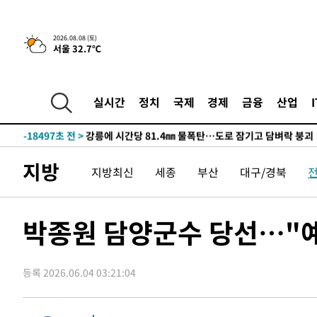
4시간 전 >
[속보]뉴욕증시 상승 마감…S&P 0.6% 나스닥 1.3%↑
-26531초 전 >
낮 최고 35도 '무더위'…동해안 시간당 30㎜ '강한 비'[
2026.08.08 (토)
서울 32.7℃
-25801초 전 >
[속보]이강인 "감독님이 원하는 마음 느꼈고, 많은 트로피
틀레티코 이적"
-25583초 전 >
수도권 40도 육박 '펄펄'…동해안 일부 지역엔 호의주의
-24552초 전 >
온열질환 사망자 3명 늘어…누적 환자 3000명 돌파
실시간
정치
국제
경제
금융
산업
-18497초 전 >
강릉에 시간당 81.4㎜ 물폭탄…도로 잠기고 담벼락 붕괴
-14604초 전 >
백운산서 80년근 천종산삼 9뿌리 발견…감정가 1.3억원
-12314초 전 >
선재도서 해루질 나섰다 실종 60대, 닷새 만에 숨진 채 발
지방
지방최신
세종
부산
대구/경북
-9848초 전 >
남자 농구, 나고야 아시안게임서 '홈팀' 일본과 한일전
-9224초 전 >
여수 오동도 해상서 모터보트 전복…1명 사망·1명 실종
-5451초 전 >
극한폭염 한풀 꺾이지만…'낮 최고 35도' 무더위, 열대야 
박종원 담양군수 당선…"예
주 날씨]
-2469초 전 >
축구협회 "압수수색·성접대 논란 사과…쇄신의 기회로 삼
-986초 전 >
[속보]'압수수색·성접대 논란' 축구협회 "실망과 걱정 안겨
등록 2026.06.04 03:21:04
2시간 전 >
'최고 37도' 폭염 지속…강원동해안 최대 150㎜ 비
4시간 전 >
[속보]뉴욕증시 상승 마감…S&P 0.6% 나스닥 1.3%↑
-26531초 전 >
낮 최고 35도 '무더위'…동해안 시간당 30㎜ '강한 비'[