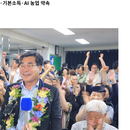
만·기본소득·AI 농업 약속
 원해 아
보
견
계속[다음
겠다"
드려 죄송"