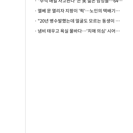
· "주식 매일 사고판다"는 美 젊은 남성들…64%가 "나는 인생의 패배자“
· 엘베 문 열리자 지팡이 '퍽'…노인의 택배기사 폭행 이유
· "20년 병수발했는데 얼굴도 모르는 동생이 유산 절반을"…배다른 형제 상속권 있을까
· 냄비 태우고 욕실 물바다…'치매 의심' 시어머니 검사 권유했다가 '날벼락'