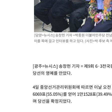
[담양=뉴시스] 송창헌 기자 =박종원 더불어민주당 전
이를 목에 걸고 인터뷰를 하고 있다. (사진=박 후보 측 제공)
[광주=뉴시스] 송창헌 기자 = 제9회 6·
당선의 영예를 안았다.
4일 중앙선거관리위원회에 따르면 이날 오전 3시
6069표(55.05%)를 얻어 1만1528표(39
며 당선을 확정지었다.