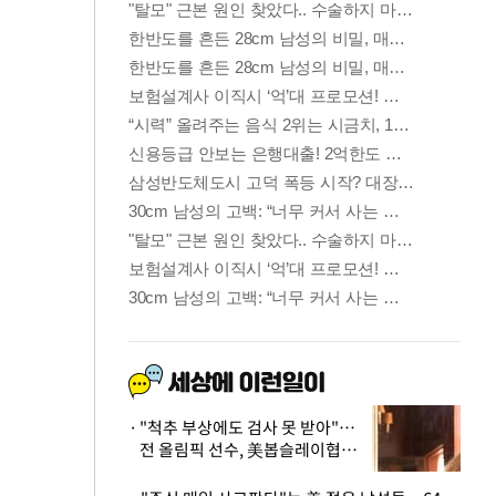
"척추 부상에도 검사 못 받아"…
전 올림픽 선수, 美봅슬레이협회
상대 소송