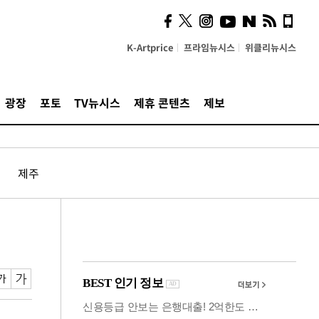
사이 해답 찾았죠"…알을
깨고 나온 '초자아'
K-Artprice
프라임뉴시스
위클리뉴시스
광장
포토
TV뉴시스
제휴 콘텐츠
제보
제주