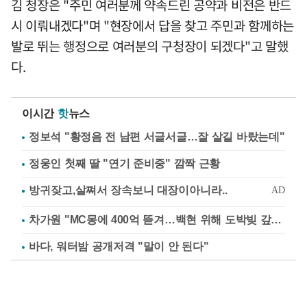
김 청장은 "주민 여러분께 약속드린 공약과 비전은 반드
시 이뤄내겠다"며 "현장에서 답을 찾고 주민과 함께하는
발로 뛰는 행정으로 여러분의 구청장이 되겠다"고 말했
다.
이시간
핫
뉴스
정보석 "황정음 전 남편 서글서글…잘 살길 바랐는데"
정웅인 첫째 딸 "연기 준비중" 깜짝 근황
차가원 "MC몽에 400억 뜯겨…백현 위해 도박빚 갚아줘"
바다, 워터밤 공개저격 "말이 안 된다"