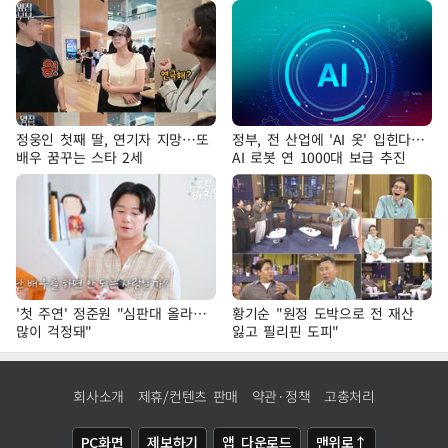
정웅인 첫째 딸, 연기자 지망…또
정부, 전 산업에 'AI 옷' 입힌다…
배우 꿈꾸는 스타 2세
AI 로봇 연 1000대 보급 추진
'첫 주연' 정준원 "심판대 올라…
황기순 "원정 도박으로 전 재산
많이 걱정돼"
잃고 필리핀 도피"
회사소개
제휴/컨텐츠 판매
약관·정책
고충처리
PC화면
제보하기
앱 다운로드
맨위로↑