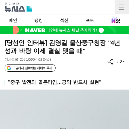
메인
랭킹
섹션
포토
[당선인 인터뷰] 김영길 울산중구청장 "4년
성과 바탕 이제 결실 맺을 때"
기사등록
2026/06/04 02:34:08
가
가
구글에서 선호하는 매체로 추가
"중구 발전의 골든타임…공약 반드시 실현"