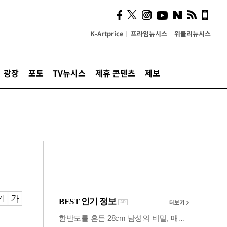
의견, 국토부·LH에 충실히
전달할 것"
K-Artprice
프라임뉴시스
위클리뉴시스
광장
포토
TV뉴시스
제휴 콘텐츠
제보