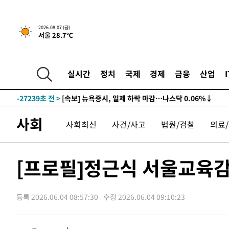
2026.08.07 (금)
서울 28.7℃
-27259초 전 >
[속보] 뉴욕증시, 일제 하락 마감…나스닥 0.06%↓
-31388초 전 >
[속보]美, 폴리실리콘 수입 규제…파생제품 15% 관세, 1
실시간
정치
국제
경제
금융
산업
발효
-29539초 전 >
[속보]트럼프, 美 원정출산 금지 행정명령 서명
-27239초 전 >
[속보] 뉴욕증시, 일제 하락 마감…나스닥 0.06%↓
-31408초 전 >
[속보]美, 폴리실리콘 수입 규제…파생제품 15% 관세, 1
사회
사회최신
사건/사고
법원/검찰
의료
발효
-29559초 전 >
[속보]트럼프, 美 원정출산 금지 행정명령 서명
-27259초 전 >
[속보] 뉴욕증시, 일제 하락 마감…나스닥 0.06%↓
[프로필]정근식 서울교육
등록 2026.06.04 08:57:30
수정 2026.06.04 09:10:23