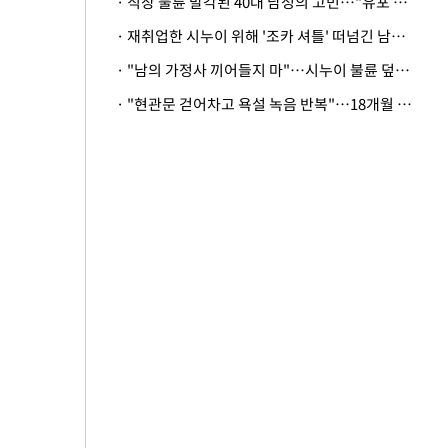
· 직장 불륜 발각된 40대 남성의 고민…"유포 동료 명예훼손·협박죄 고소 가능할까"
· 재취업한 시누이 위해 '조카 셔틀' 떠넘긴 남편…아내 "난 못한다"
· "남의 가정사 끼어들지 마"…시누이 불륜 덮으려는 남편에 억울한 아내
· "현관문 걷어차고 욕설 녹음 반복"…18개월 아기 키우는 집 뒤흔든 '앞집의 비극'