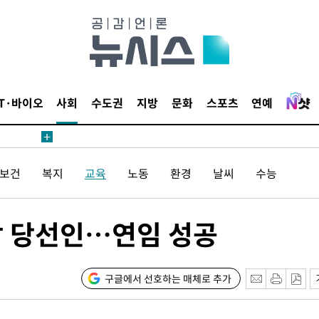
20일 후
IT·바이오
사회
수도권
지방
문화
스포츠
연예
20일 후
/보건
복지
교육
노동
환경
날씨
수능
감 당선인…연임 성공
구글에서 선호하는 매체로 추가