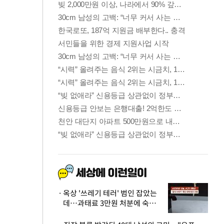
옥상 '쓰레기 테러' 범인 잡았는
데…과태료 3만원 처분에 숙박업
주 허탈