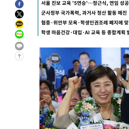
서울 진보 교육 '5연승'…정근식, 연임 성공
군사정부 국가폭력, 과거사 청산 활동 매진
혐중·위안부 모욕·학생인권조례 폐지에 
학생 마음건강·대입·AI 교육 등 종합계획 