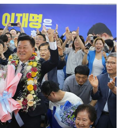
20일 후
 사망
 CDC
 압수수색
위 등 9곳
출발
개장
3명은 중