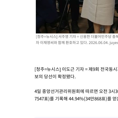
-15321초 전 >
이란, 호르무즈서 "적국 목표물들"과 대치로 남부 케슘섬
례 큰 폭발음
-14036초 전 >
[속보]美, 폴리실리콘 수입 규제…파생제품 15% 관세, 1
발효
-12187초 전 >
[속보]트럼프, 美 원정출산 금지 행정명령 서명
-9887초 전 >
[속보] 뉴욕증시, 일제 하락 마감…나스닥 0.06%↓
[청주=뉴시스] 서주영 기자 = 신용한 더불어민주당 
자 이채영씨와 함께 환호하고 있다. 2026.06.04.
juye
[청주=뉴시스] 이도근 기자 = 제9회 전국동
보의 당선이 확정됐다.
4일 중앙선거관리위원회에 따르면 오전 3시30분
7547표)를 기록해 44.94%(34만868표)