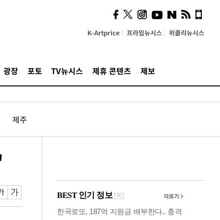
시, 스마트폰 액세서리에
NFC 더했다
K-Artprice
프라임뉴시스
위클리뉴시스
광장
포토
TV뉴시스
제휴 콘텐츠
제보
제주
"