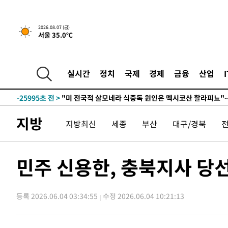
-9887초 전 >
[속보] 뉴욕증시, 일제 하락 마감…나스닥 0.06%↓
2026.08.07 (금)
서울 35.0℃
-31085초 전 >
[속보]'채상병 순직 책임' 임성근, 항소심도 징역 3년
-30951초 전 >
[속보]종합특검, '관저이전 봐주기 감사' 유병호 구속기소
-27551초 전 >
민주 콩고 에볼라환자 4천명 돌파, 4053명 발생 1850명
실시간
정치
국제
경제
금융
산업
-26801초 전 >
[속보]'300억원대 사기 혐의' 차가원 대표 구속 송치
-25995초 전 >
"미 전국적 살모네라 식중독 원인은 멕시코산 할라피뇨"--
-24508초 전 >
[속보]경찰·노동부, HL만도 평택사업장 끼임 사망 관련
지방
지방최신
세종
부산
대구/경북
-24389초 전 >
[속보]합수본, '투표율 허위 입력' 중앙·서울·경기도 선관
압수수색
-24144초 전 >
[속보]원·달러 환율, 오전 9시 1423.8원
-23940초 전 >
[속보]삼성전자·SK하이닉스 동반 강보합…1%대 상승 
민주 신용한, 충북지사 당
-23926초 전 >
[속보]코스닥, 5.95포인트(0.74%) 상승한 807.62개장
-23894초 전 >
[속보]코스피, 6300선 재탈환…1.09% 오른 6365.07 
등록 2026.06.04 03:34:55
수정 2026.06.04 10:21:13
-21059초 전 >
시리아 다마스쿠스 교외에서 미니버스 폭발.. 14명 부상, 
태
-20357초 전 >
입추에도 극한더위…서울 낮 39도 '폭염중대경보'
-15321초 전 >
이란, 호르무즈서 "적국 목표물들"과 대치로 남부 케슘섬