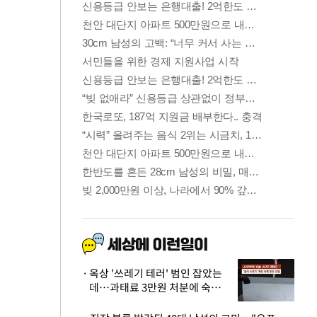
옥상 '쓰레기 테러' 범인 잡았는
데…과태료 3만원 처분에 숙박업
주 허탈