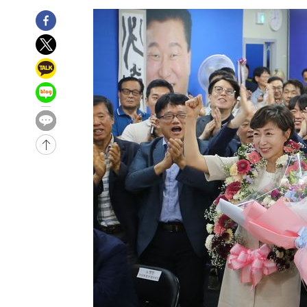
례 큰 폭발음
-14036초 전 >
[속보]美, 폴리실리콘 수입 규제…파생제품 15% 관세, 1
발효
-12187초 전 >
[속보]트럼프, 美 원정출산 금지 행정명령 서명
-9887초 전 >
[속보] 뉴욕증시, 일제 하락 마감…나스닥 0.06%↓
-31085초 전 >
[속보]'채상병 순직 책임' 임성근, 항소심도 징역 3년
-30951초 전 >
[속보]종합특검, '관저이전 봐주기 감사' 유병호 구속기소
-27551초 전 >
민주 콩고 에볼라환자 4천명 돌파, 4053명 발생 1850명
-26801초 전 >
[속보]'300억원대 사기 혐의' 차가원 대표 구속 송치
-25995초 전 >
"미 전국적 살모네라 식중독 원인은 멕시코산 할라피뇨"--
-24508초 전 >
[속보]경찰·노동부, HL만도 평택사업장 끼임 사망 관련
-24389초 전 >
[속보]합수본, '투표율 허위 입력' 중앙·서울·경기도 선관
압수수색
-24144초 전 >
[속보]원·달러 환율, 오전 9시 1423.8원
-23940초 전 >
[속보]삼성전자·SK하이닉스 동반 강보합…1%대 상승 
-23926초 전 >
[속보]코스닥, 5.95포인트(0.74%) 상승한 807.62개장
-23894초 전 >
[속보]코스피, 6300선 재탈환…1.09% 오른 6365.07 
-21059초 전 >
시리아 다마스쿠스 교외에서 미니버스 폭발.. 14명 부상, 
태
-20357초 전 >
입추에도 극한더위…서울 낮 39도 '폭염중대경보'