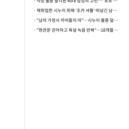
· 직장 불륜 발각된 40대 남성의 고민…"유포 동료 명예훼손·협박죄 고소 가능할까"
· 재취업한 시누이 위해 '조카 셔틀' 떠넘긴 남편…아내 "난 못한다"
· "남의 가정사 끼어들지 마"…시누이 불륜 덮으려는 남편에 억울한 아내
· "현관문 걷어차고 욕설 녹음 반복"…18개월 아기 키우는 집 뒤흔든 '앞집의 비극'