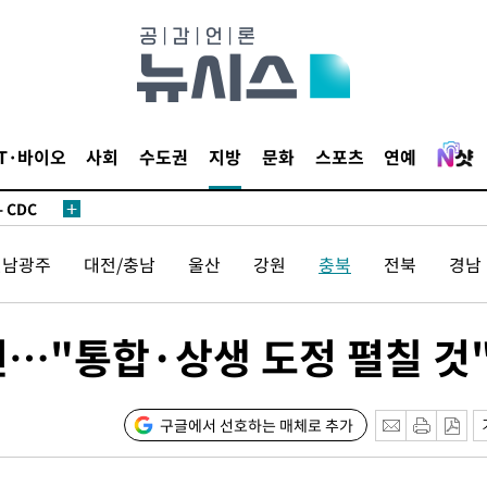
 사망
IT·바이오
사회
수도권
지방
문화
스포츠
연예
 CDC
 압수수색
전남광주
대전/충남
울산
강원
충북
전북
경남
위 등 9곳
출발
선…"통합·상생 도정 펼칠 것
개장
3명은 중
구글에서 선호하는 매체로 추가
에서 두차