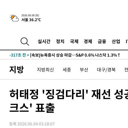
-27432초 전 >
남자 농구, 나고야 아시안게임서 '홈팀' 일본과 한일전
-26808초 전 >
여수 오동도 해상서 모터보트 전복…1명 사망·1명 실종
2026.08.08 (토)
서울 36.2℃
-23035초 전 >
극한폭염 한풀 꺾이지만…'낮 최고 35도' 무더위, 열대야
주 날씨]
-20053초 전 >
축구협회 "압수수색·성접대 논란 사과…쇄신의 기회로 
-18570초 전 >
[속보]'압수수색·성접대 논란' 축구협회 "실망과 걱정 
실시간
정치
국제
경제
금융
산업
송"
-7191초 전 >
'최고 37도' 폭염 지속…강원동해안 최대 150㎜ 비
-317초 전 >
[속보]뉴욕증시 상승 마감…S&P 0.6% 나스닥 1.3%↑
-32208초 전 >
백운산서 80년근 천종산삼 9뿌리 발견…감정가 1.3억원
지방
지방최신
세종
부산
대구/경북
-29918초 전 >
선재도서 해루질 나섰다 실종 60대, 닷새 만에 숨진 채 발
-27452초 전 >
남자 농구, 나고야 아시안게임서 '홈팀' 일본과 한일전
-26828초 전 >
여수 오동도 해상서 모터보트 전복…1명 사망·1명 실종
허태정 '징검다리' 재선 성
-23055초 전 >
극한폭염 한풀 꺾이지만…'낮 최고 35도' 무더위, 열대야
주 날씨]
-20073초 전 >
축구협회 "압수수색·성접대 논란 사과…쇄신의 기회로 
크스' 표출
-18590초 전 >
[속보]'압수수색·성접대 논란' 축구협회 "실망과 걱정 
송"
-7211초 전 >
'최고 37도' 폭염 지속…강원동해안 최대 150㎜ 비
등록 2026.06.04 03:18:07
-337초 전 >
[속보]뉴욕증시 상승 마감…S&P 0.6% 나스닥 1.3%↑