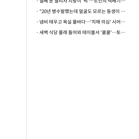
· 엘베 문 열리자 지팡이 '퍽'…노인의 택배기사 폭행 이유
· "20년 병수발했는데 얼굴도 모르는 동생이 유산 절반을"…배다른 형제 상속권 있을까
· 냄비 태우고 욕실 물바다…'치매 의심' 시어머니 검사 권유했다가 '날벼락'
· 새벽 식당 몰래 들어와 테이블서 '쿨쿨'…토사물 남기고 사라진 남성