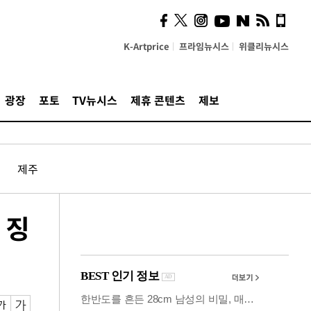
사이 해답 찾았죠"…알을
깨고 나온 '초자아'
K-Artprice
프라임뉴시스
위클리뉴시스
광장
포토
TV뉴시스
제휴 콘텐츠
제보
제주
 징