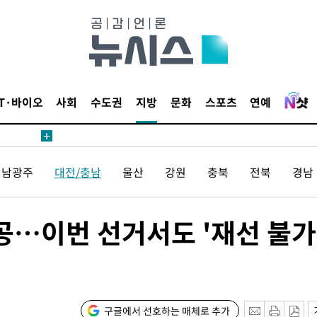
 계속[다음
삼겠다"
안겨드려 죄
IT·바이오
사회
수도권
지방
문화
스포츠
연예
전남광주
대전/충남
울산
강원
충북
전북
경남
견
공…이번 선거서도 '재선 불가
 계속[다음
삼겠다"
안겨드려 죄
구글에서 선호하는 매체로 추가