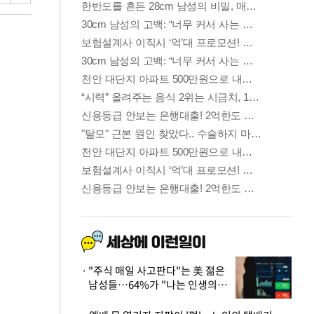
"주식 매일 사고판다"는 美 젊은
남성들…64%가 "나는 인생의
패배자“