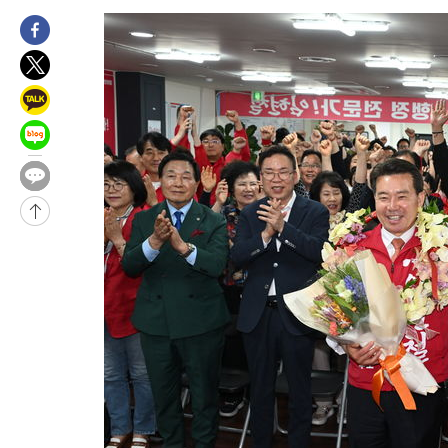
-148초 전 >
[속보]지하철 1호선 상행선 용산역 무정차 통과…"집회·시위"
25분 전 >
'낮 최고 34도' 전국 더위 지속…강원·경상권 오전 비
47분 전 >
파키스탄 보안군, 대 테러작전으로 남서부의 무장세력 소탕전..15명
해
1시간 전 >
인천 앞바다 연락두절 모터보트 승선원 3명 전원 구조
1시간 전 >
이집트, 가자 협상 당사자들에게 약속이행과 방해금지 촉구
2시간 전 >
트럼프, 이란 추가 요구에 "저강도 대응…이건 체스게임"
-31749초 전 >
[속보]경찰, '내부 비리' 자진신고자 징계 감면…포상금 1억으
대
-30993초 전 >
누그러진 극한 폭염…'낮 최고 34도' 무더위는 이어져[내일날씨
-27584초 전 >
제주 골프장서 멧돼지 출현 결국 사살…'이용객 대피'
-25402초 전 >
[속보]원·달러 환율, 2.3원 오른 1418.4원 마감
-25246초 전 >
[속보]코스피, 40.89포인트(0.65%) 오른 6299.66 마감
-25232초 전 >
[속보]코스닥, 55.66포인트(6.97%) 오른 854.47 마감
-21939초 전 >
대포통장 107개로 불법도박 수익 5062억 세탁…19명 검거
-20416초 전 >
[속보]이 대통령 "2028년 중순까지 광주 군공항 기능 다른 군
으로 임시 배치해 산단 조기 착공"
-17566초 전 >
포항스틸야드 관중석 천장 석재 낙하…K리그 전구장 긴급 점검
-6214초 전 >
[속보]'전장연 시위' 1호선 용산역 상행선 무정차 통과 종료