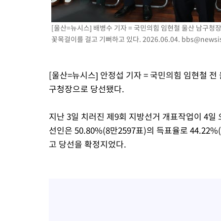
-4692초 전 >
[속보]코스닥 지수 5%대 급등에 '매수 사이드카' 발동
-1978초 전 >
[속보]원·달러 환율, 오전 9시 1410.3원
[울산=뉴시스] 배병수 기자 = 국민의힘 임현철 울산 남구청
꽃목걸이를 걸고 기뻐하고 있다. 2026.06.04.
bbs@newsi
-1716초 전 >
[속보]코스닥, 8.85포인트(1.11%) 오른 807.66 개장
-1712초 전 >
[속보]코스피, 47.56포인트(0.76%) 오른 6306.33 개장
-148초 전 >
[속보]지하철 1호선 상행선 용산역 무정차 통과…"집회·시위"
[울산=뉴시스] 안정섭 기자 = 국민의힘 임현철 
25분 전 >
'낮 최고 34도' 전국 더위 지속…강원·경상권 오전 비
구청장으로 당선됐다.
47분 전 >
파키스탄 보안군, 대 테러작전으로 남서부의 무장세력 소탕전..15명
해
1시간 전 >
인천 앞바다 연락두절 모터보트 승선원 3명 전원 구조
지난 3일 치러진 제9회 지방선거 개표작업이 4일 오
1시간 전 >
이집트, 가자 협상 당사자들에게 약속이행과 방해금지 촉구
선인은 50.80%(8만2597표)의 득표율로 44.2
2시간 전 >
트럼프, 이란 추가 요구에 "저강도 대응…이건 체스게임"
고 당선을 확정지었다.