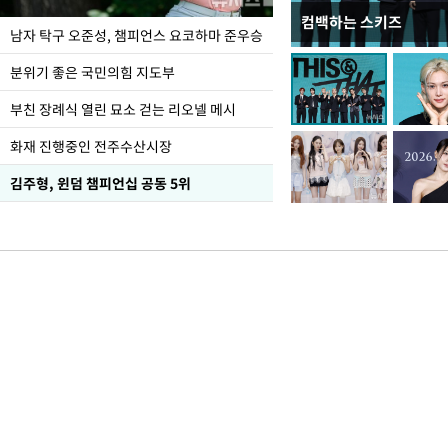
컴백하는 스키즈
한-미, UFS연합연습 1
남자 탁구 오준성, 챔피언스 요코하마 준우승
분위기 좋은 국민의힘 지도부
부친 장례식 열린 묘소 걷는 리오넬 메시
화재 진행중인 전주수산시장
김주형, 윈덤 챔피언십 공동 5위