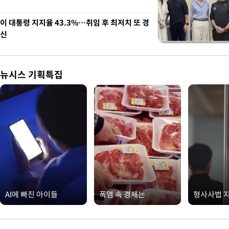
이 대통령 지지율 43.3%…취임 후 최저치 또 경
신
뉴시스 기획특집
AI에 빠진 아이들
폭염 속 경제는
형사사법 