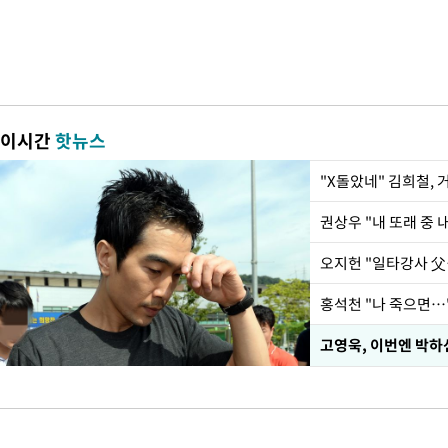
이시간
핫뉴스
"X돌았네" 김희철,
권상우 "내 또래 중 
홍석천 "나 죽으면…