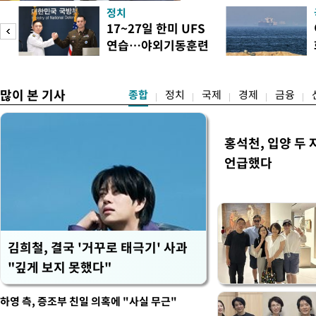
으로 임시 배치해서 광주 군
정치
조기에 활용될 수 있도록 조
미
17~27일 한미 UFS
대통령은 이날 오후 청와대에
연습…야외기동훈련
차 민관합동 점검회의'에서 
차
14건
많이 본 기사
종합
정치
국제
경제
금융
홍석천, 입양 두 
언급했다
김희철, 결국 '거꾸로 태극기' 사과
"깊게 보지 못했다"
하영 측, 증조부 친일 의혹에 "사실 무근"