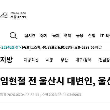
2시간 전 >
트럼프, 이란 추가 요구에 "저강도 대응…이건 체스게임"
2026.08.10 (월)
서울 32.9℃
-31749초 전 >
[속보]경찰, '내부 비리' 자진신고자 징계 감면…포상금 1억으
대
-30993초 전 >
누그러진 극한 폭염…'낮 최고 34도' 무더위는 이어져[내일날씨
-27584초 전 >
제주 골프장서 멧돼지 출현 결국 사살…'이용객 대피'
실시간
정치
국제
경제
금융
산업
IT·
-25402초 전 >
[속보]원·달러 환율, 2.3원 오른 1418.4원 마감
-25246초 전 >
[속보]코스피, 40.89포인트(0.65%) 오른 6299.66 마감
-25232초 전 >
[속보]코스닥, 55.66포인트(6.97%) 오른 854.47 마감
지방
지방최신
세종
부산
대구/경북
전남광
-21939초 전 >
대포통장 107개로 불법도박 수익 5062억 세탁…19명 검거
-20416초 전 >
[속보]이 대통령 "2028년 중순까지 광주 군공항 기능 다른 군
으로 임시 배치해 산단 조기 착공"
-17566초 전 >
포항스틸야드 관중석 천장 석재 낙하…K리그 전구장 긴급 점검
임현철 전 울산시 대변인, 울
-6214초 전 >
[속보]'전장연 시위' 1호선 용산역 상행선 무정차 통과 종료
-4692초 전 >
[속보]코스닥 지수 5%대 급등에 '매수 사이드카' 발동
등록 2026.06.04 03:58:44
수정 2026.06.04 03:59:03
-1978초 전 >
[속보]원·달러 환율, 오전 9시 1410.3원
-1716초 전 >
[속보]코스닥, 8.85포인트(1.11%) 오른 807.66 개장
-1712초 전 >
[속보]코스피, 47.56포인트(0.76%) 오른 6306.33 개장