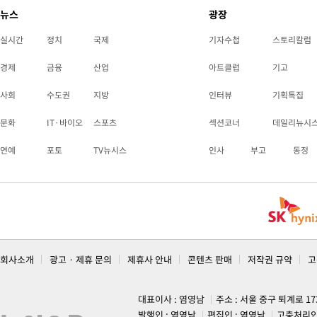
뉴스
광장
실시간
정치
국제
기자수첩
스토리칼럼
경제
금융
산업
아트클럽
기고
사회
수도권
지방
인터뷰
기획특집
문화
IT·바이오
스포츠
섹션코너
데일리뉴시
연예
포토
TV뉴시스
인사
부고
동정
회사소개
광고 · 제휴 문의
제휴사 안내
콘텐츠 판매
저작권 규약
고
대표이사 : 염영남
주소 : 서울 중구 퇴계로 1
발행인 : 염영남
편집인 : 염영남
고충처리인