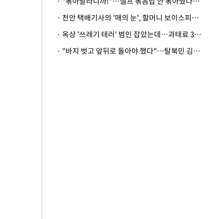
· "볶아달라니까!"…셀프 볶음밥 안 볶아줬다고 사장 폭행한 손님
· 천안 택배기사의 '매의 눈', 할머니 보이스피싱 피해 막아
· 옥상 '쓰레기 테러' 범인 잡았는데…과태료 3만원 처분에 숙박업주 허탈
· "바지 벗고 앞뒤로 돌아야 했다"…탈북민 김서아, 기쁨조 검사 수치심 회상