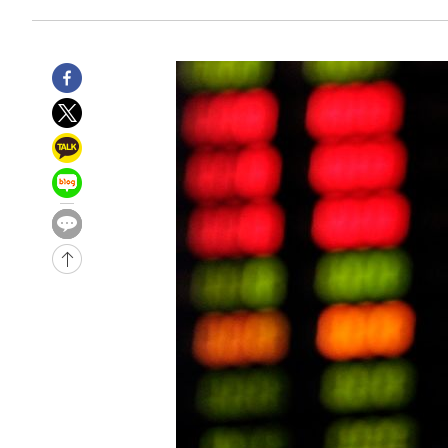
-10154초 전 >
[속보]규제합리화위원회 부위원장에 김태유 서울대 공대
병태 후임
-6512초 전 >
[속보]국힘 윤리위, '돌려차기 발언' 진종오·서범수 징계 
-1837초 전 >
[속보] 7월 중국 수출 23.9%↑ 수입 27.5%↑…무역총액 
16분 전 >
[속보]'채상병 순직 책임' 임성근, 항소심도 징역 3년
18분 전 >
[속보]종합특검, '관저이전 봐주기 감사' 유병호 구속기소
-31761초 전 >
이란, "오만과 '중앙 단일 루트' 합의…북쪽 인바운드·남
운드는 임시"
-23329초 전 >
"낮 기온 소폭 하락"…수도권 폭염중대경보, 폭염경보로
-23293초 전 >
[속보]이 대통령, '호우피해' 안동·의성 관할 4개 면 특
선포
-23256초 전 >
[단독]중수청 지원 검사들, 정원 초과 시 낮은 계급 임용
갈 수도
-21227초 전 >
낮 최고 37도 찜통더위…곳곳 소나기·강원 많은 비[내일
-19533초 전 >
SK하이닉스, 용인·청주 팹에 54조 투자…"AI 메모리 수
응"
-16389초 전 >
여자배구 이재영·이다영 자매, 아제르바이잔 투란VC 입
-15642초 전 >
외국인 심판 성 접대 7경기 들여다보니…한국 축구 '5승 2
-15376초 전 >
[속보]코스닥, 2.86포인트(0.36%) 내린 798.81마감
-15329초 전 >
[속보]코스피, 6200선 약보합…0.60% 내린 6258.77에
-15309초 전 >
[속보]원·달러 환율, 7.7원 내린 1416.1원 마감