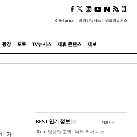
시, 스마트폰 액세서리에
NFC 더했다
K-Artprice
프라임뉴시스
위클리뉴시스
광장
포토
TV뉴시스
제휴 콘텐츠
제보