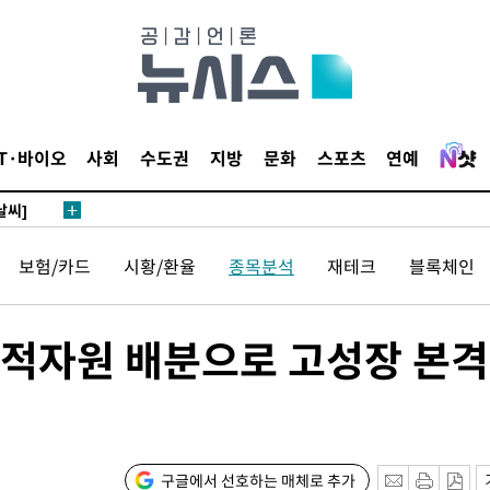
쪽 아웃바
 하향
별재난지역
…희망지 못
IT·바이오
사회
수도권
지방
문화
스포츠
연예
날씨]
요 선제 대
단
보험/카드
시황/환율
종목분석
재테크
블록체인
무'
 마쳐
인적자원 배분으로 고성장 본격
부장 기소
"
구글에서 선호하는 매체로 추가
협회