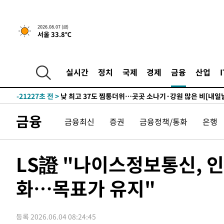
18분 전 >
[속보]종합특검, '관저이전 봐주기 감사' 유병호 구속기소
-31761초 전 >
이란, "오만과 '중앙 단일 루트' 합의…북쪽 인바운드·남
2026.08.07 (금)
서울 33.8℃
운드는 임시"
-23329초 전 >
"낮 기온 소폭 하락"…수도권 폭염중대경보, 폭염경보로
-23293초 전 >
[속보]이 대통령, '호우피해' 안동·의성 관할 4개 면 특
선포
-23256초 전 >
[단독]중수청 지원 검사들, 정원 초과 시 낮은 계급 임용
실시간
정치
국제
경제
금융
산업
갈 수도
-21227초 전 >
낮 최고 37도 찜통더위…곳곳 소나기·강원 많은 비[내일
-19533초 전 >
SK하이닉스, 용인·청주 팹에 54조 투자…"AI 메모리 수
응"
-16389초 전 >
여자배구 이재영·이다영 자매, 아제르바이잔 투란VC 입
금융
금융최신
증권
금융정책/통화
은행
-15642초 전 >
외국인 심판 성 접대 7경기 들여다보니…한국 축구 '5승 2
-15376초 전 >
[속보]코스닥, 2.86포인트(0.36%) 내린 798.81마감
-15329초 전 >
[속보]코스피, 6200선 약보합…0.60% 내린 6258.77에
LS證 "나이스정보통신, 
-15309초 전 >
[속보]원·달러 환율, 7.7원 내린 1416.1원 마감
화…목표가 유지"
-15198초 전 >
[속보] 노원서 40.1도 관측…서울, 2018년 이후 첫 40도
-12288초 전 >
[속보]종합특검, '계엄 수용공간 확보' 신용해 前교정본
-11161초 전 >
외신들도 주목한 韓축구 파문…"국민적 공분에 수사 재개
등록 2026.06.04 08:24:45
-11132초 전 >
11시간 압수수색에 성접대 파문까지…'쑥대밭' 된 축구