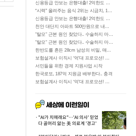
"AI가 치매래요"…'AI 의사' 믿었
다 골머리 앓는 美 의료계 '경고'