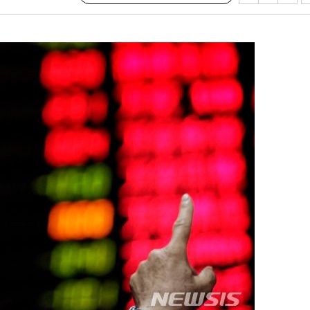
 교수…이
절차 개시
25.3%↑
쪽 아웃바
 하향
별재난지역
…희망지 못
날씨]
요 선제 대
단
무'
 마쳐