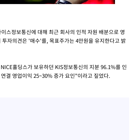
부장 기소
"
일 나이스정보통신에 대해 최근 회사의 인적 자원 배분으로 영
협회
투자의견은 '매수'를, 목표주가는 4만원을 유지한다고 밝
 교수…이
절차 개시
25.3%↑
NICE홀딩스가 보유하던 KIS정보통신의 지분 96.1%를 인
결 영업이익 25~30% 증가 요인"이라고 짚었다.