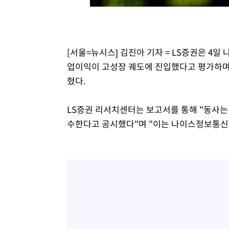
-15198초 전 >
[속보] 노원서 40.1도 관측…서울, 2018년 이후 첫 40도
-12288초 전 >
[속보]종합특검, '계엄 수용공간 확보' 신용해 前교정본
-11161초 전 >
외신들도 주목한 韓축구 파문…"국민적 공분에 수사 재개
[서울=뉴시스] 김진아 기자 = LS증권은 4
-11132초 전 >
11시간 압수수색에 성접대 파문까지…'쑥대밭' 된 축구
업이익이 고성장 궤도에 진입했다고 평가하며 
-10154초 전 >
[속보]규제합리화위원회 부위원장에 김태유 서울대 공대
혔다.
병태 후임
-6512초 전 >
[속보]국힘 윤리위, '돌려차기 발언' 진종오·서범수 징계 
-1837초 전 >
[속보] 7월 중국 수출 23.9%↑ 수입 27.5%↑…무역총액 
LS증권 리서치센터는 보고서를 통해 "동사는 
16분 전 >
[속보]'채상병 순직 책임' 임성근, 항소심도 징역 3년
수한다고 공시했다"며 "이는 나이스정보통신 연
18분 전 >
[속보]종합특검, '관저이전 봐주기 감사' 유병호 구속기소