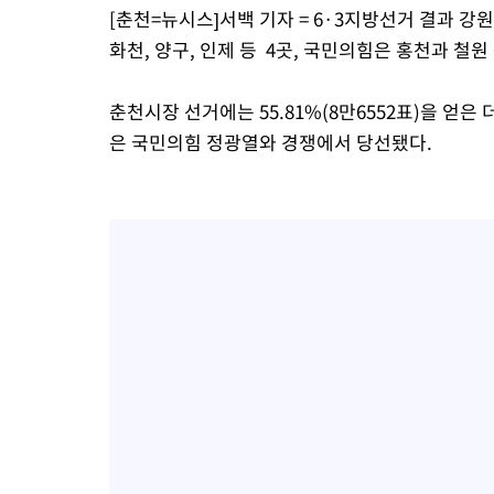
[춘천=뉴시스]서백 기자 = 6·3지방선거 결과 
-11278초 전 >
[속보]코스피, 301.88포인트(4.58%) 내린 6296.38 마감
화천, 양구, 인제 등 4곳, 국민의힘은 홍천과 철원
-11143초 전 >
[속보]원·달러 환율, 0.7원 내린 1423.8원 마감
-8742초 전 >
"여기 떨어졌다"…다누리, 스페이스X 로켓 달 충돌 흔적 포착
춘천시장 선거에는 55.81%(8만6552표)을 얻은 
-5787초 전 >
손흥민, 5경기 연속골 실패…LAFC는 승부차기 끝 과달라하라 
은 국민의힘 정광열와 경쟁에서 당선됐다.
26분 전 >
내일까지 39도 '펄펄'…기상청 "태풍 지나며 폭염 잠시 꺾인다"
32분 전 >
트럼프, 한국계 진보 주지사 후보 맹공…"공산주의가 최대 위협"
33분 전 >
"美간섭에 합의 지연"…트럼프, '이란 호르무즈 통제권' 수용할까
1시간 전 >
[속보]산업장관 "李정부, 원전 반대 안해…안정 전력 위해 불가피"
1시간 전 >
[속보]경찰, '홍명보 선임 논란' 대한축구협회·축구회관 등 압수수