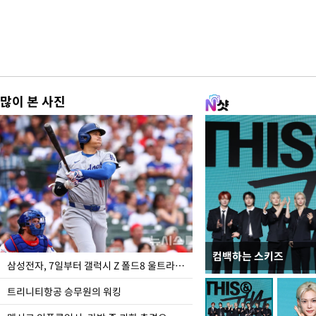
많이 본 사진
컴백하는 스키즈
입추 하루 앞둔 전남광
삼성전자, 7일부터 갤럭시 Z 폴드8 울트라·폴드8·플립8 출시
폭염
트리니티항공 승무원의 워킹