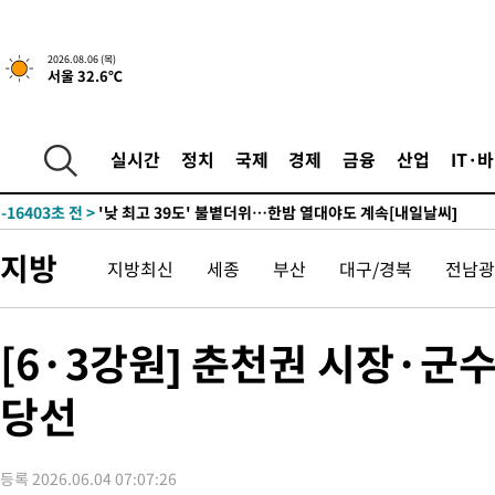
1시간 전 >
[속보]경찰, '홍명보 선임 논란' 대한축구협회·축구회관 등 압수수
-19423초 전 >
[속보]합참 "北 발사체는 단거리탄도미사일…감시·경계태세 
2026.08.06 (목)
서울 32.6℃
화"
-19171초 전 >
日방위성, 北이 동해로 쏜 발사체는 탄도미사일 가능성
-17601초 전 >
[속보] SKT, 에이닷 서비스 장애 발생…"원인 파악 중"
-17007초 전 >
[속보]합참 "북, 동해상으로 미상 발사체 발사"
실시간
정치
국제
경제
금융
산업
IT·
-16403초 전 >
'낮 최고 39도' 불볕더위…한밤 열대야도 계속[내일날씨]
-16362초 전 >
[속보]7~9일 프로야구 3연전도 폭염 취소…11일 재개
-16024초 전 >
"韓 외환시장 개입 관측 배경엔 美의 대한국 무역적자 있어"
지방
지방최신
세종
부산
대구/경북
전남광
-15851초 전 >
'월드컵 탈락 후폭풍' 축구협회…초유의 압수수색에 '충격·당황
-15691초 전 >
서울 낮 37.9도, 올여름 최고치 경신…영등포 순간 '40도'
-15253초 전 >
[속보]종합특검, 대검 추가 압수수색…내란 중요임무종사 혐의
[6·3강원] 춘천권 시장·군수
-11348초 전 >
[속보]코스닥, 800p 회복…0.26% 오른 801.67 마감
당선
-11278초 전 >
[속보]코스피, 301.88포인트(4.58%) 내린 6296.38 마감
-11143초 전 >
[속보]원·달러 환율, 0.7원 내린 1423.8원 마감
-8742초 전 >
"여기 떨어졌다"…다누리, 스페이스X 로켓 달 충돌 흔적 포착
등록 2026.06.04 07:07:26
-5787초 전 >
손흥민, 5경기 연속골 실패…LAFC는 승부차기 끝 과달라하라 