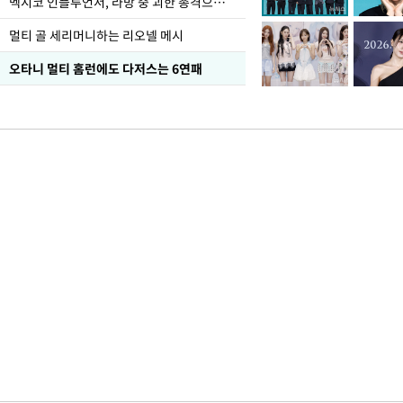
멕시코 인플루언서, 라방 중 괴한 총격으로 사망
멀티 골 세리머니하는 리오넬 메시
오타니 멀티 홈런에도 다저스는 6연패