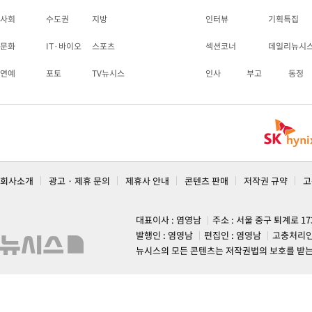
사회
수도권
지방
인터뷰
기획특집
문화
IT·바이오
스포츠
섹션코너
데일리뉴시
연예
포토
TV뉴시스
인사
부고
동정
회사소개
광고 · 제휴 문의
제휴사 안내
콘텐츠 판매
저작권 규약
고
대표이사 : 염영남
주소 : 서울 중구 퇴계로 1
발행인 : 염영남
편집인 : 염영남
고충처리인
뉴시스의 모든 콘텐츠는 저작권법의 보호를 받는 바, 무