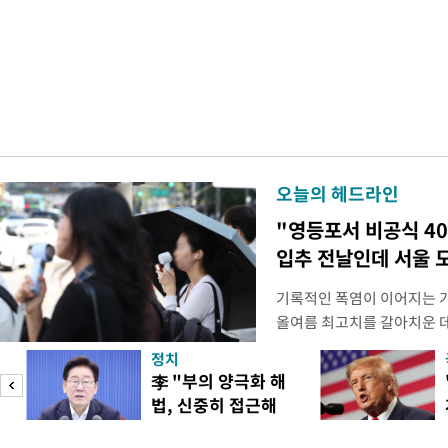
오늘의 헤드라인
"영등포서 비공식 4
입추 전날인데 서울 
기록적인 폭염이 이어지는 
올여름 최고치를 갈아치운 데
시15분 39.9도까지 치솟으
정치
청에 따르면 이날 오후 4시
李 "부의 양극화 해
관측(ASOS) 기준 37.9도
법, 신중히 접근해
했다. 관측 이래 역대 5위에
이
야"