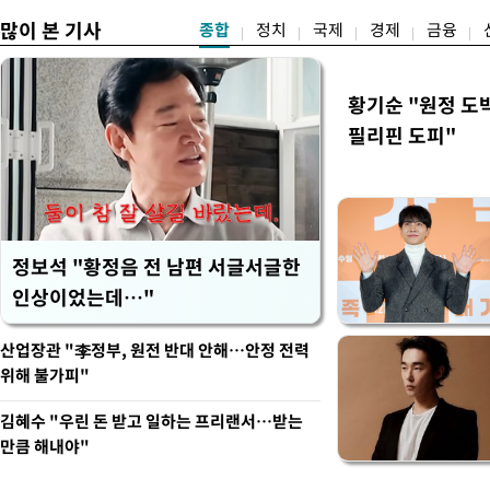
많이 본 기사
종합
정치
국제
경제
금융
황기순 "원정 도
필리핀 도피"
정보석 "황정음 전 남편 서글서글한
인상이었는데…"
산업장관 "李정부, 원전 반대 안해…안정 전력
위해 불가피"
김혜수 "우린 돈 받고 일하는 프리랜서…받는
만큼 해내야"