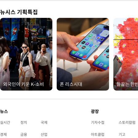
뉴시스 기획특집
외국인이 키운 K-소비
폰 리스시대
들끓는 한
뉴스
광장
실시간
정치
국제
기자수첩
스토리칼럼
경제
금융
산업
아트클럽
기고