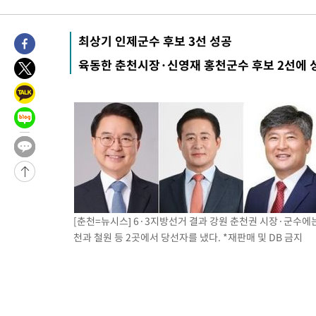
26분 전 >
내일까지 39도 '펄펄'…기상청 "태풍 지나며 폭염 잠시 꺾인다"
32분 전 >
트럼프, 한국계 진보 주지사 후보 맹공…"공산주의가 최대 위협"
최상기 인제군수 후보 3선 성공
33분 전 >
"美간섭에 합의 지연"…트럼프, '이란 호르무즈 통제권' 수용할까
육동한 춘천시장·신영재 홍천군수 후보 2선에 
1시간 전 >
[속보]산업장관 "李정부, 원전 반대 안해…안정 전력 위해 불가피"
1시간 전 >
[속보]경찰, '홍명보 선임 논란' 대한축구협회·축구회관 등 압수수
-19423초 전 >
[속보]합참 "北 발사체는 단거리탄도미사일…감시·경계태세 
화"
-19171초 전 >
日방위성, 北이 동해로 쏜 발사체는 탄도미사일 가능성
-17601초 전 >
[속보] SKT, 에이닷 서비스 장애 발생…"원인 파악 중"
-17007초 전 >
[속보]합참 "북, 동해상으로 미상 발사체 발사"
-16403초 전 >
'낮 최고 39도' 불볕더위…한밤 열대야도 계속[내일날씨]
-16362초 전 >
[속보]7~9일 프로야구 3연전도 폭염 취소…11일 재개
[춘천=뉴시스] 6·3지방선거 결과 강원 춘천권 시장·군수에는
-16024초 전 >
"韓 외환시장 개입 관측 배경엔 美의 대한국 무역적자 있어"
천과 철원 등 2곳에서 당선자를 냈다. *재판매 및 DB 금지
-15851초 전 >
'월드컵 탈락 후폭풍' 축구협회…초유의 압수수색에 '충격·당황
-15691초 전 >
서울 낮 37.9도, 올여름 최고치 경신…영등포 순간 '40도'
-15253초 전 >
[속보]종합특검, 대검 추가 압수수색…내란 중요임무종사 혐의
-11348초 전 >
[속보]코스닥, 800p 회복…0.26% 오른 801.67 마감