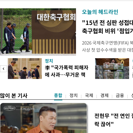
오늘의 헤드라인
"15년 전 심판 성접
축구협회 비위 '점입
2026 국제축구연맹(FIFA
사상 첫 압수수색을 받은 
거지면서 그야말로 쑥대밭이 
정치
심판 성 접대 파문까지 파
李 "국가폭력 피해자
돌이킬 수 없는 지경까지 이르
에 사과…무거운 책
홍명보 전 감독을 국가대표
도
임감"
많이 본 기사
종합
정치
국제
경제
금융
전현무 "전 연인
락 끊어"