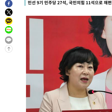
민선 9기 민주당 27석, 국민의힘 11석으로 재편
-2820초 전 >
[속보]경찰·노동부, HL만도 평택사업장 끼임 사망 관련 압수수
-31647초 전 >
낮 최고 37도 찜통더위…곳곳 소나기·강원 많은 비[내일날씨]
-29953초 전 >
SK하이닉스, 용인·청주 팹에 54조 투자…"AI 메모리 수요 선
응"
-26809초 전 >
여자배구 이재영·이다영 자매, 아제르바이잔 투란VC 입단
-26062초 전 >
외국인 심판 성 접대 7경기 들여다보니…한국 축구 '5승 2무'
-25796초 전 >
[속보]코스닥, 2.86포인트(0.36%) 내린 798.81마감
-25749초 전 >
[속보]코스피, 6200선 약보합…0.60% 내린 6258.77에 마쳐
-25729초 전 >
[속보]원·달러 환율, 7.7원 내린 1416.1원 마감
-25618초 전 >
[속보] 노원서 40.1도 관측…서울, 2018년 이후 첫 40도
-22708초 전 >
[속보]종합특검, '계엄 수용공간 확보' 신용해 前교정본부장 기
-21581초 전 >
외신들도 주목한 韓축구 파문…"국민적 공분에 수사 재개"
-21552초 전 >
11시간 압수수색에 성접대 파문까지…'쑥대밭' 된 축구협회
-20574초 전 >
[속보]규제합리화위원회 부위원장에 김태유 서울대 공대 교수
병태 후임
-16932초 전 >
[속보]국힘 윤리위, '돌려차기 발언' 진종오·서범수 징계 절차 
-12257초 전 >
[속보] 7월 중국 수출 23.9%↑ 수입 27.5%↑…무역총액
25.3%↑
-9417초 전 >
[속보]'채상병 순직 책임' 임성근, 항소심도 징역 3년