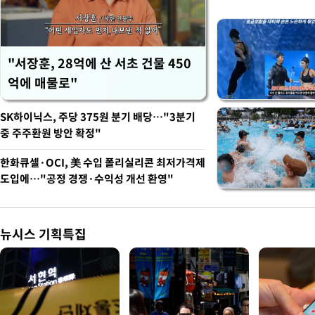
"서장훈, 28억에 산 서초 건물 450
억에 매물로"
SK하이닉스, 주당 375원 분기 배당…"3분기
중 주주환원 방안 확정"
한화큐셀·OCI, 美 수입 폴리실리콘 최저가격제
도입에…"공정 경쟁·수익성 개선 환영"
뉴시스 기획특집