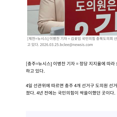
-9283초 전 >
[속보]종합특검, '관저이전 봐주기 감사' 유병호 구속기소
-5883초 전 >
민주 콩고 에볼라환자 4천명 돌파, 4053명 발생 1850명 사망
-5133초 전 >
[속보]'300억원대 사기 혐의' 차가원 대표 구속 송치
-4327초 전 >
"미 전국적 살모네라 식중독 원인은 멕시코산 할라피뇨"-- CDC
-2840초 전 >
[속보]경찰·노동부, HL만도 평택사업장 끼임 사망 관련 압수수
[제천=뉴시스] 이병찬 기자 = 김꽃임 국민의힘 충북도의회
고 있다.
2026.03.25.bclee@newsis.com
[충주=뉴시스] 이병찬 기자 = 정당 지지율에 따
하고 있다.
4일 선관위에 따르면 충주 4개 선거구 도의원 선
졌다. 4년 전에는 국민의힘이 싹쓸이했던 곳이다.