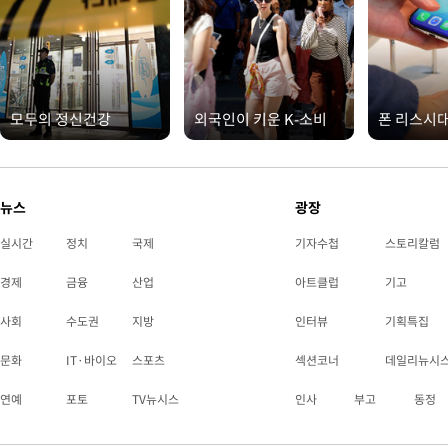
모두의 정신건강
외국인이 키운 K-소비
폰 리스시
뉴스
광장
실시간
정치
국제
기자수첩
스토리칼럼
경제
금융
산업
아트클럽
기고
사회
수도권
지방
인터뷰
기획특집
문화
IT·바이오
스포츠
섹션코너
데일리뉴시
연예
포토
TV뉴시스
인사
부고
동정