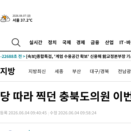
-26042초 전 >
외국인 심판 성 접대 7경기 들여다보니…한국 축구 '5승 2무'
-25776초 전 >
[속보]코스닥, 2.86포인트(0.36%) 내린 798.81마감
2026.08.07 (금)
서울 37.2℃
-25729초 전 >
[속보]코스피, 6200선 약보합…0.60% 내린 6258.77에 마쳐
-25709초 전 >
[속보]원·달러 환율, 7.7원 내린 1416.1원 마감
-25598초 전 >
[속보] 노원서 40.1도 관측…서울, 2018년 이후 첫 40도
실시간
정치
국제
경제
금융
산업
IT·
-22688초 전 >
[속보]종합특검, '계엄 수용공간 확보' 신용해 前교정본부장 기
-21561초 전 >
외신들도 주목한 韓축구 파문…"국민적 공분에 수사 재개"
-21532초 전 >
11시간 압수수색에 성접대 파문까지…'쑥대밭' 된 축구협회
지방
지방최신
세종
부산
대구/경북
전남광
-20554초 전 >
[속보]규제합리화위원회 부위원장에 김태유 서울대 공대 교수
병태 후임
-16912초 전 >
[속보]국힘 윤리위, '돌려차기 발언' 진종오·서범수 징계 절차 
-12237초 전 >
[속보] 7월 중국 수출 23.9%↑ 수입 27.5%↑…무역총액
당 따라 찍던 충북도의원 이
25.3%↑
-9397초 전 >
[속보]'채상병 순직 책임' 임성근, 항소심도 징역 3년
-9263초 전 >
[속보]종합특검, '관저이전 봐주기 감사' 유병호 구속기소
등록 2026.06.04 09:40:45
수정 2026.06.04 09:58:24
-5863초 전 >
민주 콩고 에볼라환자 4천명 돌파, 4053명 발생 1850명 사망
-5113초 전 >
[속보]'300억원대 사기 혐의' 차가원 대표 구속 송치
-4307초 전 >
"미 전국적 살모네라 식중독 원인은 멕시코산 할라피뇨"-- CDC