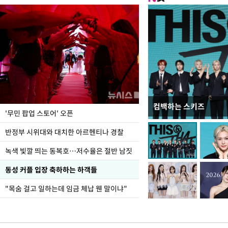
컴백하는 스키즈
지석천 뒤덮은 개구리
'무민 팝업 스토어' 오픈
반정부 시위대와 대치한 아르헨티나 경찰
녹색 빛깔 띄는 동복호…저수율은 절반 남짓
동성 커플 입장 축하하는 하객들
"목숨 걸고 일하는데 임금 체납 웬 말이냐"