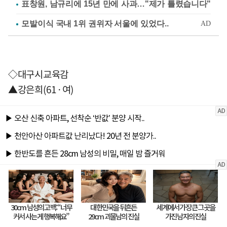
표창원, 남규리에 15년 만에 사과…"제가 틀렸습니다"
◇대구시교육감
▲강은희(61·여)