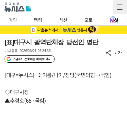
메인
랭킹
섹션
포토
[표]대구시 광역단체장 당선인 명단
기사등록
2026/06/04 08:24:36
가
가
구글에서 선호하는 매체로 추가
[대구=뉴시스] ※이름/나이/정당(국민의힘→국힘)
◇대구시장
▲추경호(65·국힘)