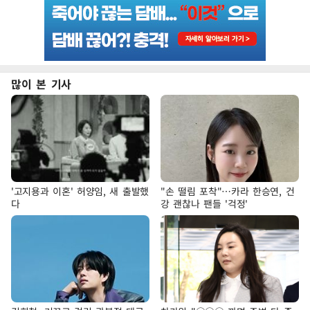
많이 본 기사
'고지용과 이혼' 허양임, 새 출발했
"손 떨림 포착"…카라 한승연, 건
다
강 괜찮나 팬들 '걱정'