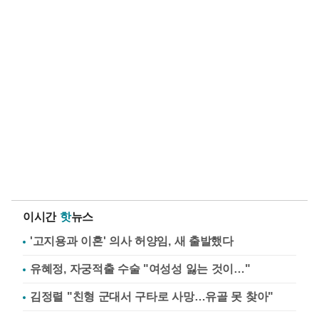
이시간
핫
뉴스
'고지용과 이혼' 의사 허양임, 새 출발했다
유혜정, 자궁적출 수술 "여성성 잃는 것이…"
김정렬 "친형 군대서 구타로 사망…유골 못 찾아"