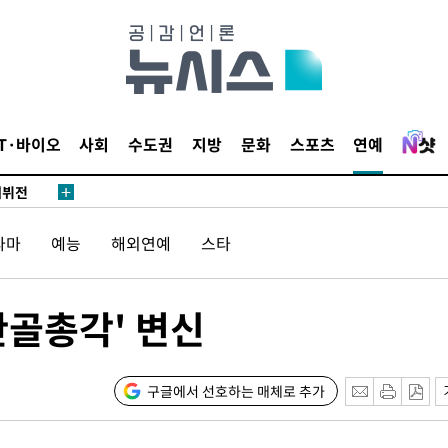
대우'
종합)
종합)
IT·바이오
사회
수도권
지방
문화
스포츠
연예
데뷔전
라마
예능
해외연예
스타
되길"
시작'
산골총각' 변신
승리…정청래
청래
청래 승리
구글에서 선호하는 매체로 추가
7%·정청래
2%·김민석