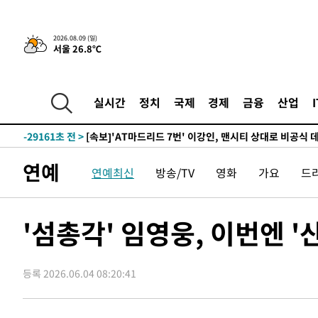
2026.08.09 (일)
서울 26.8℃
-1349초 전 >
이강인, 오늘 서울서 AT마드리드 입단식…'전례 없는 특급
-32164초 전 >
이강인, 5만 관중 앞 ATM 데뷔…뜨거운 응원 속 새출발(
-31920초 전 >
'AT마드리드 7번' 이강인 데뷔전…맨시티에 1-3 역전패(
실시간
정치
국제
경제
금융
산업
-29659초 전 >
'AT마드리드 7번' 이강인, 맨시티 상대로 비공식 데뷔전
-29161초 전 >
[속보]'AT마드리드 7번' 이강인, 맨시티 상대로 비공식 
-27225초 전 >
네타냐후, 트럼프의 가자 평화 2차 15개조 평화안 '거부'
연예
연예최신
방송/TV
영화
가요
드
-23821초 전 >
이강인 ATM 입단식에 '상암벌 들썩'…"세계적인 선수 
-22817초 전 >
태풍 돌핀, 중 저장성 타이저우시 해안에 상륙 (1보)
-20163초 전 >
AT마드리드 데뷔 앞둔 이강인, 맨시티전 선발 대신 '벤치 
'섬총각' 임영웅, 이번엔 '
-18793초 전 >
[속보]與 강원·TK 당원투표 합산 김민석 48.54%로 
44.40%
-18127초 전 >
與 강원·TK 당원투표 합산 김민석 46.01%로 승리…정
44.53%
등록 2026.06.04 08:20:41
-17967초 전 >
[속보]與전대 권리당원투표…강원·경북 김민석, 대구 정
-17774초 전 >
[속보]與 당대표 경선, 경북 권리당원 투표 김민석 47.3
45.71%
-17676초 전 >
[속보]與 당대표 경선, 대구 권리당원 투표 정청래 47.8