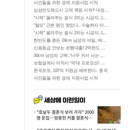
"호날두 결혼식 보러 가자" 2000
명 운집…엉뚱한 커플 결혼식에
'황당'