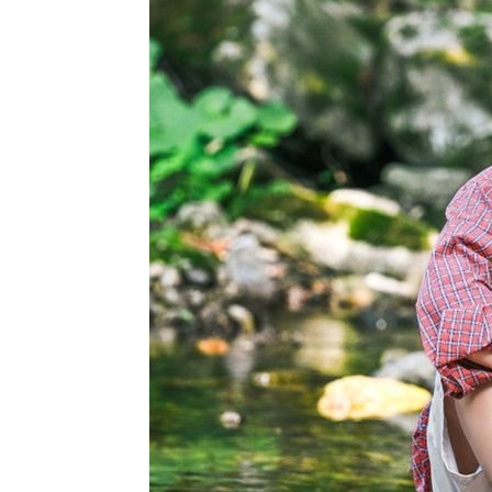
44.40%
-18127초 전 >
與 강원·TK 당원투표 합산 김민석 46.01%로 승리…정
44.53%
-17967초 전 >
[속보]與전대 권리당원투표…강원·경북 김민석, 대구 정
-17774초 전 >
[속보]與 당대표 경선, 경북 권리당원 투표 김민석 47.3
45.71%
-17676초 전 >
[속보]與 당대표 경선, 대구 권리당원 투표 정청래 47.8
46.35%
-17473초 전 >
[속보]與 당대표 경선, 강원 권리당원 투표 김민석 승리…5
득표
-15391초 전 >
"일본축구협회, 대한축구협회 성 접대 의혹 심판 조사"
-8033초 전 >
[속보]장은수, KLPGA 제주삼다수 역전 우승…데뷔 10년 
상
-3398초 전 >
"얼마나 더웠으면"…안동 물길공원서 헤엄친 구렁이 '소동
-3325초 전 >
손흥민, 68분 뛰고 2경기 침묵…LAFC, 톨루카에 1-0 승리
-2597초 전 >
'2경기 연속 침묵' 손흥민, 톨루카전 68분만 뛰고 슈팅 0개
-1349초 전 >
이강인, 오늘 서울서 AT마드리드 입단식…'전례 없는 특급