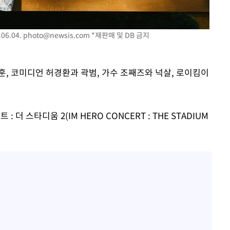
06.04.
photo@newsis.com
*재판매 및 DB 금지
훈, 코미디언 허경환과 곽범, 가수 조째즈와 넉살, 로이킴이
: 더 스타디움 2(IM HERO CONCERT : THE STADIUM