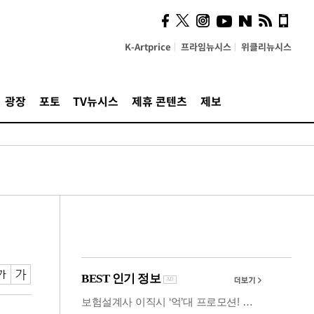
사이 해답 찾았죠"…알을
깨고 나온 '초자아'
K-Artprice
프라임뉴시스
위클리뉴시스
광장
포토
TV뉴시스
제휴 콘텐츠
제보