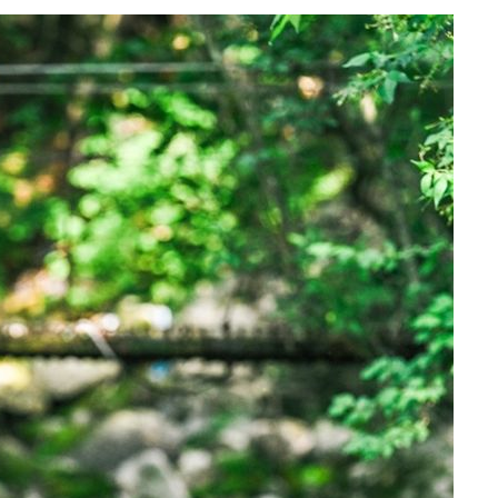
0.30%
차에 첫 정
'
(종합)
대우'
종합)
종합)
데뷔전
되길"
시작'
승리…정청래