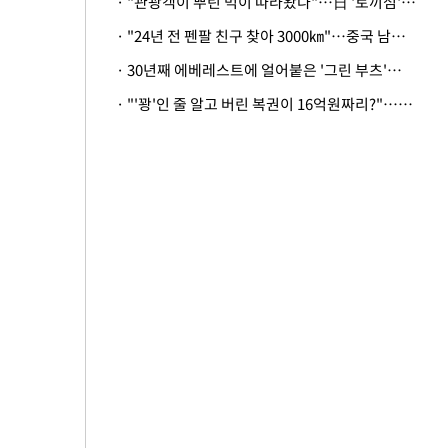
· "관광객이 뿌린 먹이 따라왔나"…日 '토끼섬' 멧돼지, 토끼까지 사냥
· "24년 전 펜팔 친구 찾아 3000㎞"…중국 남성 사연에 '뭉클'
· 30년째 에베레스트에 얼어붙은 '그린 부츠'…드디어 가족 품으로
· "'꽝'인 줄 알고 버린 복권이 16억원짜리?"…극적으로 되찾은 사연