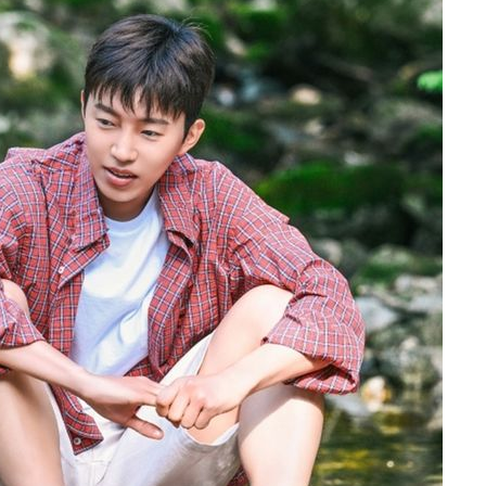
청래
청래 승리
7%·정청래
2%·김민석
0.30%
차에 첫 정
'
(종합)
대우'