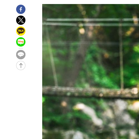
46.35%
-17473초 전 >
[속보]與 당대표 경선, 강원 권리당원 투표 김민석 승리…5
득표
-15391초 전 >
"일본축구협회, 대한축구협회 성 접대 의혹 심판 조사"
-8033초 전 >
[속보]장은수, KLPGA 제주삼다수 역전 우승…데뷔 10년 
상
-3398초 전 >
"얼마나 더웠으면"…안동 물길공원서 헤엄친 구렁이 '소동
-3325초 전 >
손흥민, 68분 뛰고 2경기 침묵…LAFC, 톨루카에 1-0 승리
-2597초 전 >
'2경기 연속 침묵' 손흥민, 톨루카전 68분만 뛰고 슈팅 0개
-1349초 전 >
이강인, 오늘 서울서 AT마드리드 입단식…'전례 없는 특급
-32164초 전 >
이강인, 5만 관중 앞 ATM 데뷔…뜨거운 응원 속 새출발(
-31920초 전 >
'AT마드리드 7번' 이강인 데뷔전…맨시티에 1-3 역전패(
-29659초 전 >
'AT마드리드 7번' 이강인, 맨시티 상대로 비공식 데뷔전
-29161초 전 >
[속보]'AT마드리드 7번' 이강인, 맨시티 상대로 비공식 
-27225초 전 >
네타냐후, 트럼프의 가자 평화 2차 15개조 평화안 '거부'
-23821초 전 >
이강인 ATM 입단식에 '상암벌 들썩'…"세계적인 선수 
-22817초 전 >
태풍 돌핀, 중 저장성 타이저우시 해안에 상륙 (1보)
-20163초 전 >
AT마드리드 데뷔 앞둔 이강인, 맨시티전 선발 대신 '벤치 
-18793초 전 >
[속보]與 강원·TK 당원투표 합산 김민석 48.54%로 