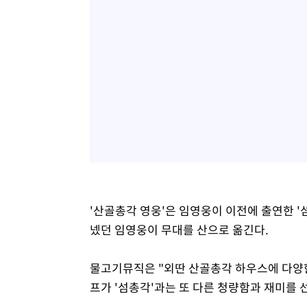
'산골총각 영웅'은 임영웅이 이전에 출연한 '섬
넸던 임영웅이 무대를 산으로 옮긴다.
물고기뮤직은 "외딴 산골총각 하우스에 다양
프가 '섬총각'과는 또 다른 청량함과 재미를 