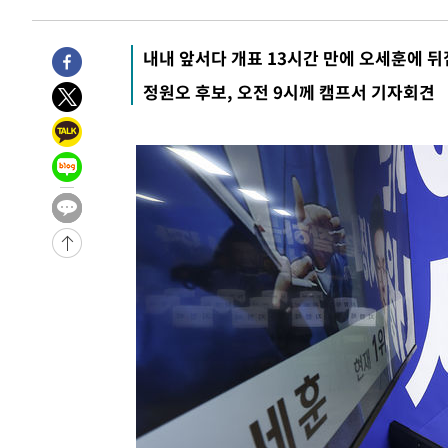
8시간 전 >
'최고 37도' 폭염 지속…강원동해안 최대 150㎜ 비
9시간 전 >
[속보]뉴욕증시 상승 마감…S&P 0.6% 나스닥 1.3%↑
내내 앞서다 개표 13시간 만에 오세훈에 
-24495초 전 >
이란 "호르무즈 재개방 합의 근접…美 배상 선행돼야"
정원오 후보, 오전 9시께 캠프서 기자회견
-15542초 전 >
[속보]與최고위원 제주·인천 순회경선…박선원·최민희
한민수·김용 순
-15495초 전 >
[속보]김민석, 與 전대 당원투표 누적 득표율 45.42%로 
청래 44.56%
-14777초 전 >
[속보]與 대표 경선 제주·인천 당원투표…金 47.75%·
42.08%·宋 10.17%
-14311초 전 >
이강인 "아틀레티코 이적 기뻐…등번호 7번 의미보단 팀 
것"
-14246초 전 >
[속보]與 당대표 경선, 제주·인천 권리당원 투표 김민석 
-8020초 전 >
낮 최고 35도 '무더위'…동해안 시간당 30㎜ '강한 비'[내
-7290초 전 >
[속보]이강인 "감독님이 원하는 마음 느꼈고, 많은 트로피 
레티코 이적"
-7072초 전 >
수도권 40도 육박 '펄펄'…동해안 일부 지역엔 호의주의보
-6041초 전 >
온열질환 사망자 3명 늘어…누적 환자 3000명 돌파
14초 전 >
강릉에 시간당 81.4㎜ 물폭탄…도로 잠기고 담벼락 붕괴
1시간 전 >
백운산서 80년근 천종산삼 9뿌리 발견…감정가 1.3억원
1시간 전 >
선재도서 해루질 나섰다 실종 60대, 닷새 만에 숨진 채 발견
2시간 전 >
남자 농구, 나고야 아시안게임서 '홈팀' 일본과 한일전