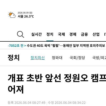
한민수·김용 순
-15475초 전 >
[속보]김민석, 與 전대 당원투표 누적 득표율 45.42%로 
청래 44.56%
-14757초 전 >
[속보]與 대표 경선 제주·인천 당원투표…金 47.75%·
2026.08.09 (일)
서울 26.3℃
42.08%·宋 10.17%
-14291초 전 >
이강인 "아틀레티코 이적 기뻐…등번호 7번 의미보단 팀 
것"
-14226초 전 >
[속보]與 당대표 경선, 제주·인천 권리당원 투표 김민석 
-8000초 전 >
낮 최고 35도 '무더위'…동해안 시간당 30㎜ '강한 비'[내
실시간
정치
국제
경제
금융
산업
-7270초 전 >
[속보]이강인 "감독님이 원하는 마음 느꼈고, 많은 트로피 
레티코 이적"
-7052초 전 >
수도권 40도 육박 '펄펄'…동해안 일부 지역엔 호의주의보
-6021초 전 >
온열질환 사망자 3명 늘어…누적 환자 3000명 돌파
정치
정치최신
청와대
국회/정당
국방/외
34초 전 >
강릉에 시간당 81.4㎜ 물폭탄…도로 잠기고 담벼락 붕괴
1시간 전 >
백운산서 80년근 천종산삼 9뿌리 발견…감정가 1.3억원
1시간 전 >
선재도서 해루질 나섰다 실종 60대, 닷새 만에 숨진 채 발견
개표 초반 앞선 정원오 캠프
2시간 전 >
남자 농구, 나고야 아시안게임서 '홈팀' 일본과 한일전
어져
2시간 전 >
여수 오동도 해상서 모터보트 전복…1명 사망·1명 실종
3시간 전 >
극한폭염 한풀 꺾이지만…'낮 최고 35도' 무더위, 열대야 계
날씨]
4시간 전 >
축구협회 "압수수색·성접대 논란 사과…쇄신의 기회로 삼겠
등록 2026.06.04 08:27:49
수정 2026.06.04 08:34:22
4시간 전 >
[속보]'압수수색·성접대 논란' 축구협회 "실망과 걱정 안겨드