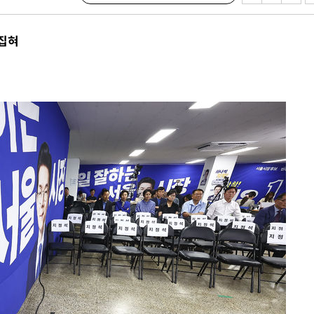
뒤집혀
·서미화·
1위… 정
鄭
위해 뛸
승리
일날씨]
원해 아틀