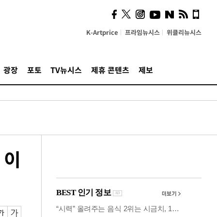
사이 해답 찾았죠"…알을
깨고 나온 '초자아'
K-Artprice
프라임뉴시스
위클리뉴시스
광장
포토
TV뉴시스
제휴 콘텐츠
제보
 이