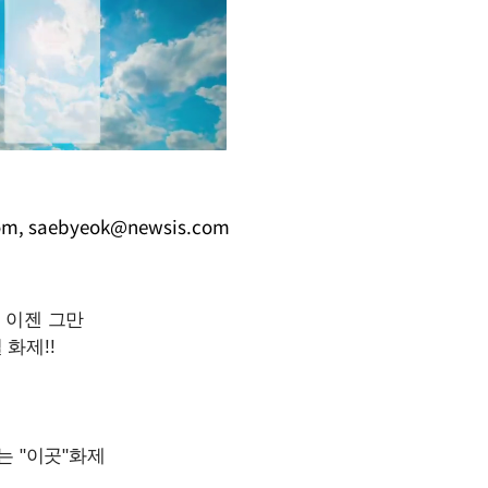
om
,
saebyeok@newsis.com
Mute