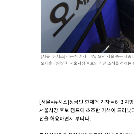
2시간 전 >
여수 오동도 해상서 모터보트 전복…1명 사망·1명 실종
3시간 전 >
극한폭염 한풀 꺾이지만…'낮 최고 35도' 무더위, 열대야 계
날씨]
4시간 전 >
축구협회 "압수수색·성접대 논란 사과…쇄신의 기회로 삼겠
4시간 전 >
[속보]'압수수색·성접대 논란' 축구협회 "실망과 걱정 안겨드
8시간 전 >
'최고 37도' 폭염 지속…강원동해안 최대 150㎜ 비
9시간 전 >
[속보]뉴욕증시 상승 마감…S&P 0.6% 나스닥 1.3%↑
[서울=뉴시스] 김근수 기자 = 4일 오전 서울 중구 
오세훈 국민의힘 서울시장 후보의 역전 소식을 전하는 뉴스가
[서울=뉴시스]정금민 한재혁 기자 = 6·3 
서울시장 후보 캠프에 초조한 기색이 드러났다.
전을 허용하면서 부터다.