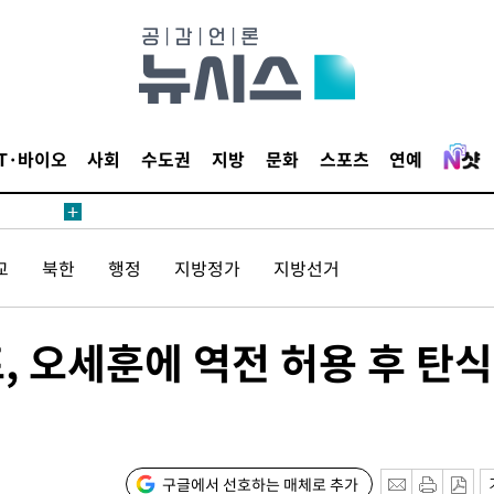
1위… 정
鄭
위해 뛸
승리
일날씨]
IT·바이오
사회
수도권
지방
문화
스포츠
연예
원해 아틀
교
북한
행정
지방정가
지방선거
, 오세훈에 역전 허용 후 탄식
속[다음주
다"
구글에서 선호하는 매체로 추가
려 죄송"