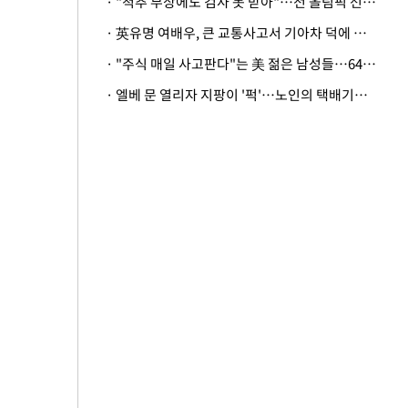
· "척추 부상에도 검사 못 받아"…전 올림픽 선수, 美봅슬레이협회 상대 소송
· 英유명 여배우, 큰 교통사고서 기아차 덕에 살았다
· "주식 매일 사고판다"는 美 젊은 남성들…64%가 "나는 인생의 패배자“
· 엘베 문 열리자 지팡이 '퍽'…노인의 택배기사 폭행 이유