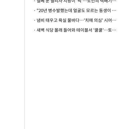
· 엘베 문 열리자 지팡이 '퍽'…노인의 택배기사 폭행 이유
· "20년 병수발했는데 얼굴도 모르는 동생이 유산 절반을"…배다른 형제 상속권 있을까
· 냄비 태우고 욕실 물바다…'치매 의심' 시어머니 검사 권유했다가 '날벼락'
· 새벽 식당 몰래 들어와 테이블서 '쿨쿨'…토사물 남기고 사라진 남성