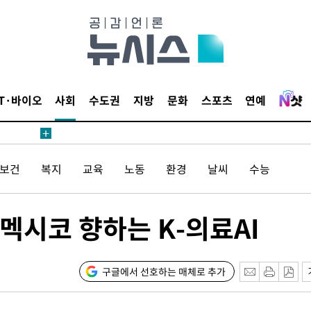
보
견
IT·바이오
사회
수도권
지방
문화
스포츠
연예
계속[다음
/보건
복지
교육
노동
환경
날씨
수능
겠다"
겨드려 죄
멕시코 향하는 K-의료AI
내일날씨]
 원해 아
구글에서 선호하는 매체로 추가
보