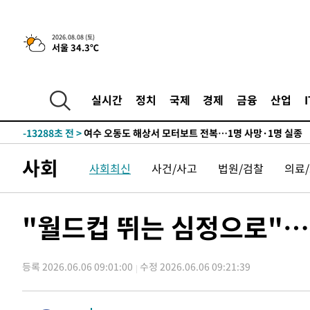
틀레티코 이적"
-29647초 전 >
수도권 40도 육박 '펄펄'…동해안 일부 지역엔 호의주의
-28616초 전 >
온열질환 사망자 3명 늘어…누적 환자 3000명 돌파
2026.08.08 (토)
서울 34.3℃
-22561초 전 >
강릉에 시간당 81.4㎜ 물폭탄…도로 잠기고 담벼락 붕괴
-18668초 전 >
백운산서 80년근 천종산삼 9뿌리 발견…감정가 1.3억원
-16378초 전 >
선재도서 해루질 나섰다 실종 60대, 닷새 만에 숨진 채 발
실시간
정치
국제
경제
금융
산업
-13912초 전 >
남자 농구, 나고야 아시안게임서 '홈팀' 일본과 한일전
-13288초 전 >
여수 오동도 해상서 모터보트 전복…1명 사망·1명 실종
-9515초 전 >
극한폭염 한풀 꺾이지만…'낮 최고 35도' 무더위, 열대야 
사회
사회최신
사건/사고
법원/검찰
의료
주 날씨]
-6533초 전 >
축구협회 "압수수색·성접대 논란 사과…쇄신의 기회로 삼
-5050초 전 >
[속보]'압수수색·성접대 논란' 축구협회 "실망과 걱정 안
송"
1시간 전 >
'최고 37도' 폭염 지속…강원동해안 최대 150㎜ 비
"월드컵 뛰는 심정으로"…
3시간 전 >
[속보]뉴욕증시 상승 마감…S&P 0.6% 나스닥 1.3%↑
-30615초 전 >
낮 최고 35도 '무더위'…동해안 시간당 30㎜ '강한 비'[
등록 2026.06.06 09:01:00
수정 2026.06.06 09:21:39
-29885초 전 >
[속보]이강인 "감독님이 원하는 마음 느꼈고, 많은 트로피
틀레티코 이적"
-29667초 전 >
수도권 40도 육박 '펄펄'…동해안 일부 지역엔 호의주의
-28636초 전 >
온열질환 사망자 3명 늘어…누적 환자 3000명 돌파