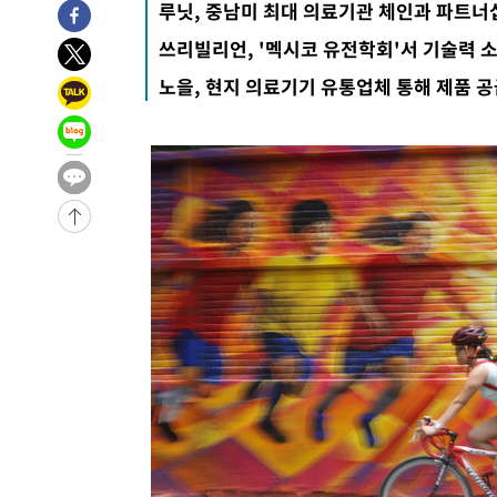
루닛, 중남미 최대 의료기관 체인과 파트너
-22581초 전 >
강릉에 시간당 81.4㎜ 물폭탄…도로 잠기고 담벼락 붕괴
쓰리빌리언, '멕시코 유전학회'서 기술력 
-18688초 전 >
백운산서 80년근 천종산삼 9뿌리 발견…감정가 1.3억원
노을, 현지 의료기기 유통업체 통해 제품 
-16398초 전 >
선재도서 해루질 나섰다 실종 60대, 닷새 만에 숨진 채 발
-13932초 전 >
남자 농구, 나고야 아시안게임서 '홈팀' 일본과 한일전
-13308초 전 >
여수 오동도 해상서 모터보트 전복…1명 사망·1명 실종
-9535초 전 >
극한폭염 한풀 꺾이지만…'낮 최고 35도' 무더위, 열대야 
주 날씨]
-6553초 전 >
축구협회 "압수수색·성접대 논란 사과…쇄신의 기회로 삼
-5070초 전 >
[속보]'압수수색·성접대 논란' 축구협회 "실망과 걱정 안
송"
1시간 전 >
'최고 37도' 폭염 지속…강원동해안 최대 150㎜ 비
3시간 전 >
[속보]뉴욕증시 상승 마감…S&P 0.6% 나스닥 1.3%↑