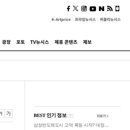
사이 해답 찾았죠"…알을
깨고 나온 '초자아'
K-Artprice
프라임뉴시스
위클리뉴시스
광장
포토
TV뉴시스
제휴 콘텐츠
제보