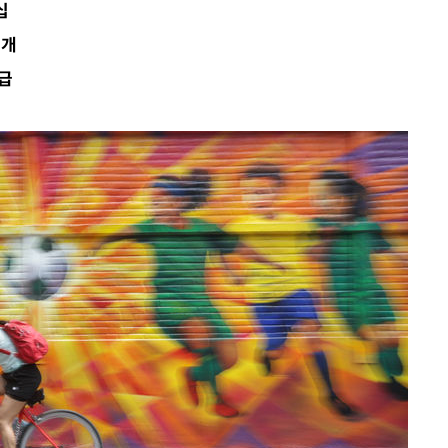
십
소개
공급
견
계속[다음
겠다"
겨드려 죄