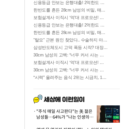
"주식 매일 사고판다"는 美 젊은
남성들…64%가 "나는 인생의
패배자“