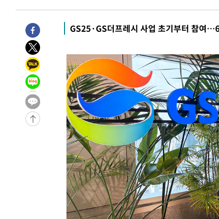
우 0.49%↑
-11953초 전 >
[속보] 이란 대통령 "지금 최고지도자와 소통하기가 매우
취임 3년 인터뷰
58분 전 >
[속보] "이란-오만, 호르무즈 해협 통행 항로 합의" 이란 외무
GS25·GS더프레시 사업 초기부터 참여…