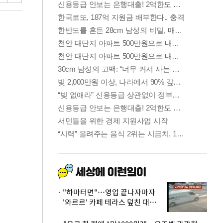
"하마터면"…영업 끝나자마자
'와르르' 카페 테라스 덮친 대리
석 외벽