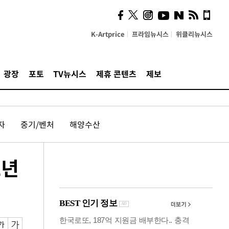
카페사장들 "배달플랫폼 상
생안이 더 절실"
K-Artprice
프라임뉴시스
위클리뉴시스
광장
포토
TV뉴시스
제휴 콘텐츠
제보
자
중기/벤처
해양수산
2년