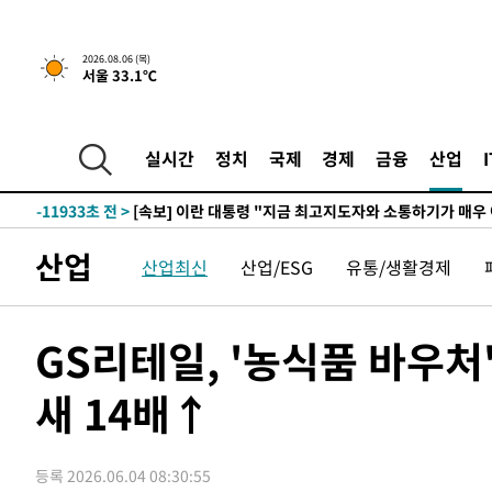
-27662초 전 >
[속보]코스닥, 2.15포인트(0.27%) 내린 797.44 출발
-27645초 전 >
[속보]코스피, 119.51포인트(1.81%) 내린 6478.75 개
2026.08.06 (목)
서울 33.1℃
-24092초 전 >
6월 경상수지 497.3억 달러…두 달 연속 사상 최대
-24043초 전 >
서울 낮 39도 '폭염중대경보'…40도 관측 가능성도
-21405초 전 >
미 워싱턴주 스포캔 시의 통제불능 3개 산불, 방화선 일부
실시간
정치
국제
경제
금융
산업
-13578초 전 >
[속보] 호르무즈 해협 이란-오만 협상 기대속 뉴욕증시 혼
우 0.49%↑
-11933초 전 >
[속보] 이란 대통령 "지금 최고지도자와 소통하기가 매우
취임 3년 인터뷰
58분 전 >
[속보] "이란-오만, 호르무즈 해협 통행 항로 합의" 이란 외무
산업
-31554초 전 >
[속보]전남광주 초대 시민추천 부시장에 백승주·윤난실
산업최신
산업/ESG
유통/생활경제
-29115초 전 >
서울 열대야 15일째 지속…비공식 '초열대야' 30도 넘어
-27682초 전 >
[속보]코스닥, 2.15포인트(0.27%) 내린 797.44 출발
GS리테일, '농식품 바우처
-27665초 전 >
[속보]코스피, 119.51포인트(1.81%) 내린 6478.75 개
-24112초 전 >
6월 경상수지 497.3억 달러…두 달 연속 사상 최대
새 14배↑
-24063초 전 >
서울 낮 39도 '폭염중대경보'…40도 관측 가능성도
-21425초 전 >
미 워싱턴주 스포캔 시의 통제불능 3개 산불, 방화선 일부
등록 2026.06.04 08:30:55
-13598초 전 >
[속보] 호르무즈 해협 이란-오만 협상 기대속 뉴욕증시 혼