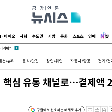
장
 구축
IT·바이오
사회
수도권
지방
문화
스포츠
연예
조 마감 다
 어려워"
부 대변인
패션/뷰티
음식/맛집
창업/취업
자동차/항공
전기/전
' 핵심 유통 채널로…결제액 
장
 구축
조 마감 다
구글에서 선호하는 매체로 추가