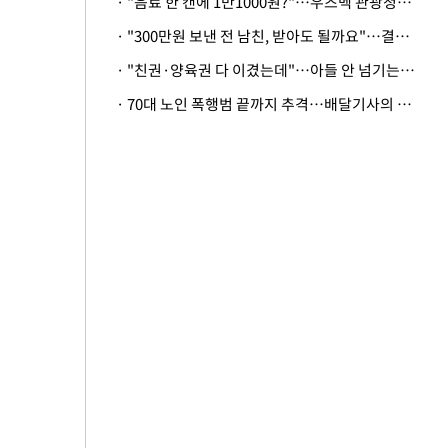
· "음료 한 캔에 1만1000원?"…우즈벡 관광청까지 나섰다, 유튜버 폭로 후폭풍
· "300만원 보낸 전 남친, 받아도 될까요"…결혼 앞둔 예비신부의 뜻밖 고충
· "친권·양육권 다 이겼는데"…아들 안 넘기는 아내에 '강제집행' 가능할까
· 70대 노인 폭행범 끝까지 추격…배달기사의 용기, 추가 피해 막았다