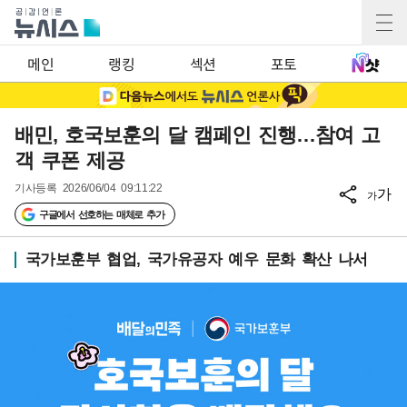
메인
랭킹
섹션
포토
배민, 호국보훈의 달 캠페인 진행…참여 고
객 쿠폰 제공
기사등록
2026/06/04 09:11:22
가
가
구글에서 선호하는 매체로 추가
국가보훈부 협업, 국가유공자 예우 문화 확산 나서