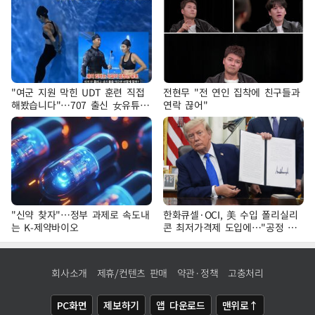
"여군 지원 막힌 UDT 훈련 직접
전현무 "전 연인 집착에 친구들과
해봤습니다"…707 출신 女유튜버
연락 끊어"
'완벽 소화'
"신약 찾자"…정부 과제로 속도내
한화큐셀·OCI, 美 수입 폴리실리
는 K-제약바이오
콘 최저가격제 도입에…"공정 경
쟁·수익성 개선 환영"
회사소개
제휴/컨텐츠 판매
약관·정책
고충처리
PC화면
제보하기
앱 다운로드
맨위로↑