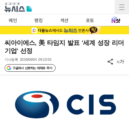
메인
랭킹
섹션
포토
씨아이에스, 美 타임지 발표 '세계 성장 리더
기업' 선정
기사등록
2026/06/04 09:10:55
가
가
구글에서 선호하는 매체로 추가