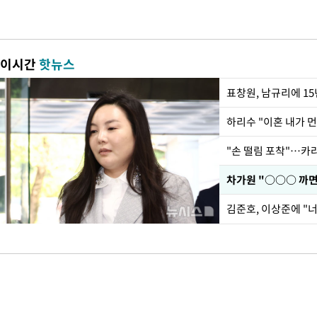
이시간
핫뉴스
하리수 "이혼 내가 
"손 떨림 포착"…카라
김준호, 이상준에 "