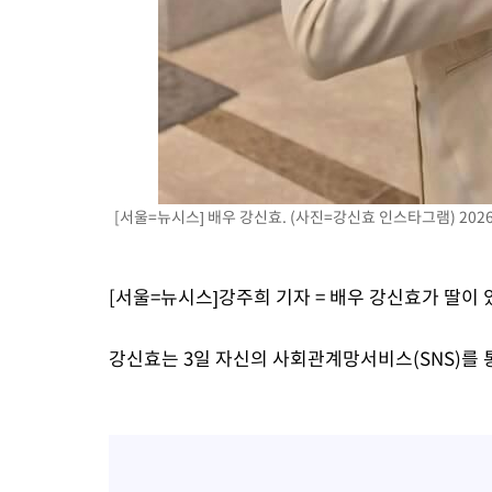
-7894초 전 >
백운산서 80년근 천종산삼 9뿌리 발견…감정가 1.3억원
-5604초 전 >
선재도서 해루질 나섰다 실종 60대, 닷새 만에 숨진 채 발견
-3138초 전 >
남자 농구, 나고야 아시안게임서 '홈팀' 일본과 한일전
-2514초 전 >
여수 오동도 해상서 모터보트 전복…1명 사망·1명 실종
20분 전 >
극한폭염 한풀 꺾이지만…'낮 최고 35도' 무더위, 열대야 계속[다음
씨]
1시간 전 >
축구협회 "압수수색·성접대 논란 사과…쇄신의 기회로 삼겠다"
1시간 전 >
[속보]'압수수색·성접대 논란' 축구협회 "실망과 걱정 안겨드려 죄
[서울=뉴시스] 배우 강신효. (사진=강신효 인스타그램) 2026.0
4시간 전 >
'최고 37도' 폭염 지속…강원동해안 최대 150㎜ 비
6시간 전 >
[속보]뉴욕증시 상승 마감…S&P 0.6% 나스닥 1.3%↑
[서울=뉴시스]강주희 기자 = 배우 강신효가 딸이
강신효는 3일 자신의 사회관계망서비스(SNS)를 