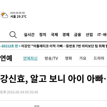
2026.08.08 (토)
서울 29.3℃
6시간 전 >
[속보]뉴욕증시 상승 마감…S&P 0.6% 나스닥 1.3%↑
-27343초 전 >
[속보]與최고위원 제주·인천 순회경선…박선원·최민희·서미
한민수·김용 순
-27296초 전 >
[속보]김민석, 與 전대 당원투표 누적 득표율 45.42%로 1위…
실시간
정치
국제
경제
금융
산업
IT·
청래 44.56%
-26578초 전 >
[속보]與 대표 경선 제주·인천 당원투표…金 47.75%·鄭
42.08%·宋 10.17%
-26112초 전 >
이강인 "아틀레티코 이적 기뻐…등번호 7번 의미보단 팀 위해 
것"
-26047초 전 >
[속보]與 당대표 경선, 제주·인천 권리당원 투표 김민석 승리
연예
연예최신
방송/TV
영화
가요
드라마
-19821초 전 >
낮 최고 35도 '무더위'…동해안 시간당 30㎜ '강한 비'[내일날
-19091초 전 >
[속보]이강인 "감독님이 원하는 마음 느꼈고, 많은 트로피 원해
틀레티코 이적"
-18873초 전 >
수도권 40도 육박 '펄펄'…동해안 일부 지역엔 호의주의보
강신효, 알고 보니 아이 아빠
-17842초 전 >
온열질환 사망자 3명 늘어…누적 환자 3000명 돌파
-11787초 전 >
강릉에 시간당 81.4㎜ 물폭탄…도로 잠기고 담벼락 붕괴
등록 2026.06.04 09:35:46
-7894초 전 >
백운산서 80년근 천종산삼 9뿌리 발견…감정가 1.3억원
-5604초 전 >
선재도서 해루질 나섰다 실종 60대, 닷새 만에 숨진 채 발견
-3138초 전 >
남자 농구, 나고야 아시안게임서 '홈팀' 일본과 한일전