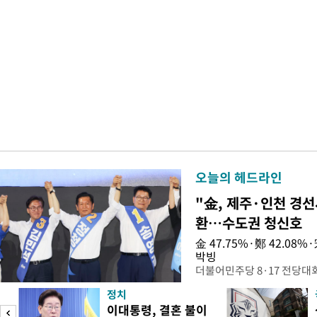
오늘의 헤드라인
"金, 제주·인천 경선
환…수도권 청신호
金 47.75%·鄭 42.08
박빙
더불어민주당 8·17 전당대
인천 권리당원 투표에서 김민
정치
난주 첫 주말 순회경선에서 
이대통령, 결혼 불이