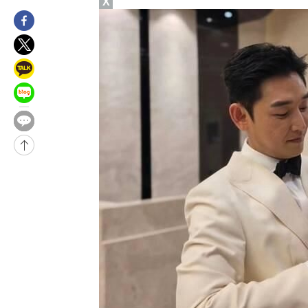
X
-2514초 전 >
여수 오동도 해상서 모터보트 전복…1명 사망·1명 실종
20분 전 >
극한폭염 한풀 꺾이지만…'낮 최고 35도' 무더위, 열대야 계속[다음
씨]
1시간 전 >
축구협회 "압수수색·성접대 논란 사과…쇄신의 기회로 삼겠다"
1시간 전 >
[속보]'압수수색·성접대 논란' 축구협회 "실망과 걱정 안겨드려 죄
4시간 전 >
'최고 37도' 폭염 지속…강원동해안 최대 150㎜ 비
6시간 전 >
[속보]뉴욕증시 상승 마감…S&P 0.6% 나스닥 1.3%↑
-27343초 전 >
[속보]與최고위원 제주·인천 순회경선…박선원·최민희·서미
한민수·김용 순
-27296초 전 >
[속보]김민석, 與 전대 당원투표 누적 득표율 45.42%로 1위…
청래 44.56%
-26578초 전 >
[속보]與 대표 경선 제주·인천 당원투표…金 47.75%·鄭
42.08%·宋 10.17%
-26112초 전 >
이강인 "아틀레티코 이적 기뻐…등번호 7번 의미보단 팀 위해 
것"
-26047초 전 >
[속보]與 당대표 경선, 제주·인천 권리당원 투표 김민석 승리
-19821초 전 >
낮 최고 35도 '무더위'…동해안 시간당 30㎜ '강한 비'[내일날
-19091초 전 >
[속보]이강인 "감독님이 원하는 마음 느꼈고, 많은 트로피 원해
틀레티코 이적"
-18873초 전 >
수도권 40도 육박 '펄펄'…동해안 일부 지역엔 호의주의보
-17842초 전 >
온열질환 사망자 3명 늘어…누적 환자 3000명 돌파
-11787초 전 >
강릉에 시간당 81.4㎜ 물폭탄…도로 잠기고 담벼락 붕괴