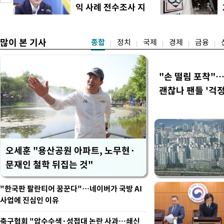
경남에서는 정청래 후보가 승
익 사례 전수조사 지
앙당 선관위원장은 8일 제
시
합산 결과 김 후보가 전체 투표
많이 본 기사
종합
정치
국제
경제
금융
"손 떨림 포착"
괜찮나 팬들 '걱정
오세훈 "용산공원 아파트, 노무현·
문재인 철학 뒤집는 것"
"한국판 팔란티어 꿈꾼다"…네이버가 국방 AI
사업에 진심인 이유
축구협회 "압수수색·성접대 논란 사과…쇄신