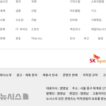
실시간
정치
국제
기자수첩
스토리칼럼
경제
금융
산업
아트클럽
기고
사회
수도권
지방
인터뷰
기획특집
문화
IT·바이오
스포츠
섹션코너
데일리뉴시
연예
포토
TV뉴시스
인사
부고
동정
회사소개
광고 · 제휴 문의
제휴사 안내
콘텐츠 판매
저작권 규약
고
대표이사 : 염영남
주소 : 서울 중구 퇴계로 1
발행인 : 염영남
편집인 : 염영남
고충처리인
뉴시스의 모든 콘텐츠는 저작권법의 보호를 받는 바, 무