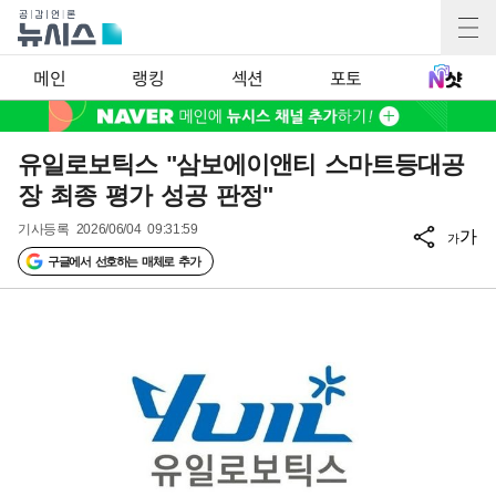
메인
랭킹
섹션
포토
유일로보틱스 "삼보에이앤티 스마트등대공
장 최종 평가 성공 판정"
기사등록
2026/06/04 09:31:59
가
가
구글에서 선호하는 매체로 추가