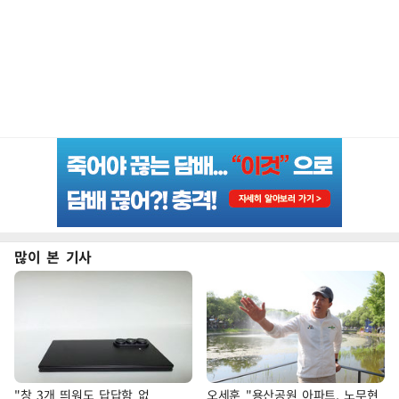
많이 본 기사
"창 3개 띄워도 답답함 없
오세훈 "용산공원 아파트, 노무현