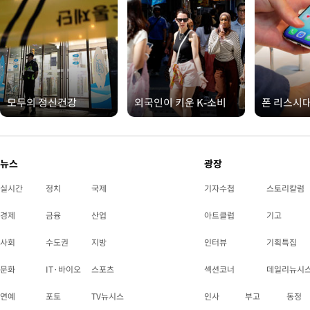
모두의 정신건강
외국인이 키운 K-소비
폰 리스시
뉴스
광장
실시간
정치
국제
기자수첩
스토리칼럼
경제
금융
산업
아트클럽
기고
사회
수도권
지방
인터뷰
기획특집
문화
IT·바이오
스포츠
섹션코너
데일리뉴시
연예
포토
TV뉴시스
인사
부고
동정