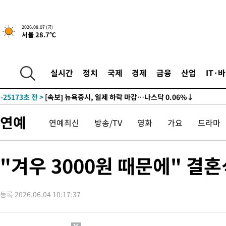
2026.08.07 (금)
-25173초 전 >
[속보] 뉴욕증시, 일제 하락 마감…나스닥 0.06%↓
서울 28.7℃
-30607초 전 >
이란, 호르무즈서 "적국 목표물들"과 대치로 남부 케슘섬에서 
례 큰 폭발음
-29322초 전 >
[속보]美, 폴리실리콘 수입 규제…파생제품 15% 관세, 120일
발효
실시간
정치
국제
경제
금융
산업
IT·
-27473초 전 >
[속보]트럼프, 美 원정출산 금지 행정명령 서명
-25173초 전 >
[속보] 뉴욕증시, 일제 하락 마감…나스닥 0.06%↓
-30607초 전 >
이란, 호르무즈서 "적국 목표물들"과 대치로 남부 케슘섬에서 
례 큰 폭발음
-29322초 전 >
[속보]美, 폴리실리콘 수입 규제…파생제품 15% 관세, 120일
연예
연예최신
방송/TV
영화
가요
드라마
발효
-27473초 전 >
[속보]트럼프, 美 원정출산 금지 행정명령 서명
-25173초 전 >
[속보] 뉴욕증시, 일제 하락 마감…나스닥 0.06%↓
"겨우 3000원 때문에" 결혼
등록 2026.06.04 10:17:37