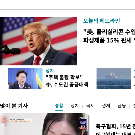
오늘의 헤드라인
"美, 폴리실리콘 수
파생제품 15% 관세
정치
"주택 물량 확보"
李, 수도권 공급대책
집중 점검
많이 본 기사
종합
정치
국제
경제
금융
축구협회, 15년 
에 "현재는 내부 