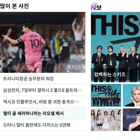
많이 본 사진
컴백하는 스키즈
입추 하루 앞둔 전남광
트리니티항공 승무원의 워킹
폭염
삼성전자, 7일부터 갤럭시 Z 폴드8 울트라·폴드8·플립8 출시
멕시코 인플루언서, 라방 중 괴한 총격으로 사망
멀티 골 세리머니하는 리오넬 메시
오타니 멀티 홈런에도 다저스는 6연패