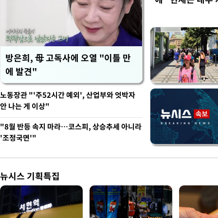
방은희, 母 고독사에 오열 "이틀 만
에 발견"
노동장관 "'주52시간 예외', 산업부와 엇박자
안 나는 게 이상"
"8월 반등 속지 마라…코스피, 상승추세 아니라
'조정국면'"
뉴시스 기획특집