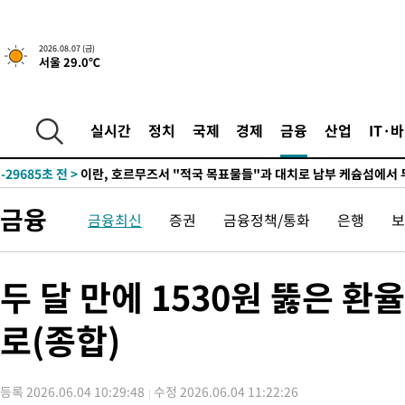
2026.08.07 (금)
서울 29.0℃
실시간
정치
국제
경제
금융
산업
IT·
-24271초 전 >
[속보] 뉴욕증시, 일제 하락 마감…나스닥 0.06%↓
-29685초 전 >
이란, 호르무즈서 "적국 목표물들"과 대치로 남부 케슘섬에서 
례 큰 폭발음
-28400초 전 >
[속보]美, 폴리실리콘 수입 규제…파생제품 15% 관세, 120일
금융
금융최신
증권
금융정책/통화
은행
보
발효
-26551초 전 >
[속보]트럼프, 美 원정출산 금지 행정명령 서명
-24251초 전 >
[속보] 뉴욕증시, 일제 하락 마감…나스닥 0.06%↓
-29705초 전 >
이란, 호르무즈서 "적국 목표물들"과 대치로 남부 케슘섬에서 
두 달 만에 1530원 뚫은 
례 큰 폭발음
-28420초 전 >
[속보]美, 폴리실리콘 수입 규제…파생제품 15% 관세, 120일
발효
로(종합)
-26571초 전 >
[속보]트럼프, 美 원정출산 금지 행정명령 서명
-24271초 전 >
[속보] 뉴욕증시, 일제 하락 마감…나스닥 0.06%↓
등록 2026.06.04 10:29:48
수정 2026.06.04 11:22:26