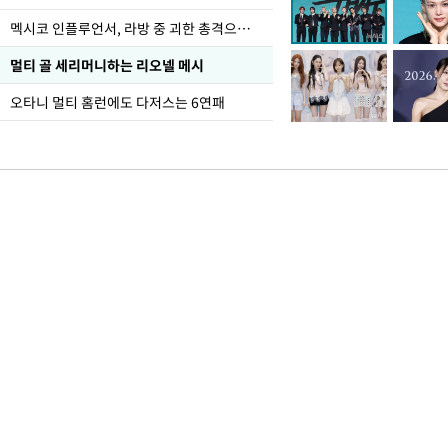
멕시코 인플루언서, 라방 중 괴한 총격으로 사망
멀티 골 세리머니하는 리오넬 메시
오타니 멀티 홈런에도 다저스는 6연패