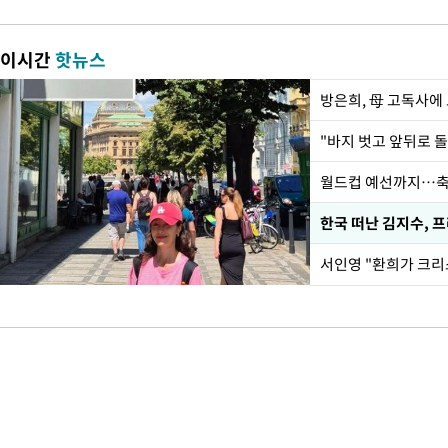
이시간
핫뉴스
방은희, 母 고독사에 
월드컵 예선까지…축
한국 떠난 김지수, 
서인영 "환희가 크리