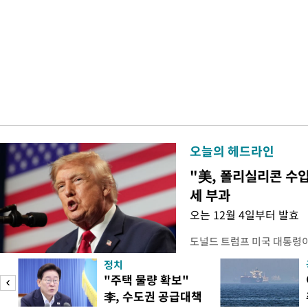
오늘의 헤드라인
"美, 폴리실리콘 수입
세 부과
오는 12월 4일부터 발효
도널드 트럼프 미국 대통령
콘 산업과 공급망을 보호하기
정치
대통령은 6일(현지 시간) 
"주택 물량 확보"
품 수입에 최저 수입가격제
李, 수도권 공급대책
15%의 종가 관세를 부과