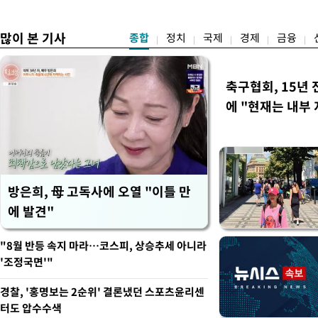
집중 점검
백악관이 밝혔다. 이에 따라
러
많이 본 기사
종합
정치
국제
경제
금융
축구협회, 15년 
에 "현재는 내부 
방은희, 母 고독사에 오열 "이틀 만
에 발견"
"8월 반등 속지 마라…코스피, 상승추세 아니라
'조정국면'"
경찰, '홍명보는 2순위' 결론냈던 스포츠윤리센
터도 압수수색