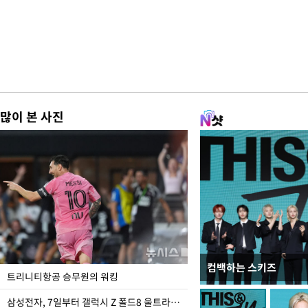
많이 본 사진
컴백하는 스키즈
입추 하루 앞둔 전남광
트리니티항공 승무원의 워킹
폭염
삼성전자, 7일부터 갤럭시 Z 폴드8 울트라·폴드8·플립8 출시