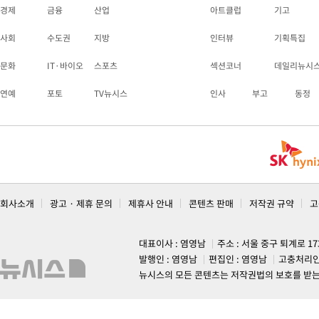
경제
금융
산업
아트클럽
기고
사회
수도권
지방
인터뷰
기획특집
문화
IT·바이오
스포츠
섹션코너
데일리뉴시
연예
포토
TV뉴시스
인사
부고
동정
회사소개
광고 · 제휴 문의
제휴사 안내
콘텐츠 판매
저작권 규약
고
대표이사 : 염영남
주소 : 서울 중구 퇴계로 1
발행인 : 염영남
편집인 : 염영남
고충처리인
뉴시스의 모든 콘텐츠는 저작권법의 보호를 받는 바, 무