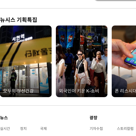
뉴시스 기획특집
모두의 정신건강
외국인이 키운 K-소비
폰 리스시
뉴스
광장
실시간
정치
국제
기자수첩
스토리칼럼