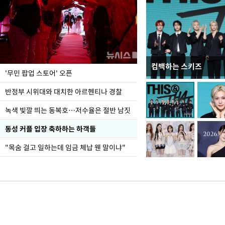
컴백하는 스키즈
지석천 뒤덮은 개구리
'무민 팝업 스토어' 오픈
반정부 시위대와 대치한 아르헨티나 경찰
녹색 빛깔 띄는 동복호…저수율은 절반 남짓
동성 커플 입장 축하하는 하객들
"목숨 걸고 일하는데 임금 체납 웬 말이냐"