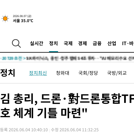
55분 전 >
민주 콩고 에볼라환자 4천명 돌파, 4053명 발생 1850명 사망
2026.08.07 (금)
서울 35.0℃
-24525초 전 >
"낮 기온 소폭 하락"…수도권 폭염중대경보, 폭염경보로 하향
-24489초 전 >
[속보]이 대통령, '호우피해' 안동·의성 관할 4개 면 특별재난
선포
-24452초 전 >
[단독]중수청 지원 검사들, 정원 초과 시 낮은 계급 임용…희망
실시간
정치
국제
경제
금융
산업
IT·
갈 수도
-22423초 전 >
낮 최고 37도 찜통더위…곳곳 소나기·강원 많은 비[내일날씨]
-20729초 전 >
SK하이닉스, 용인·청주 팹에 54조 투자…"AI 메모리 수요 선
응"
-17585초 전 >
여자배구 이재영·이다영 자매, 아제르바이잔 투란VC 입단
정치
정치최신
청와대
국회/정당
국방/외교
-16838초 전 >
외국인 심판 성 접대 7경기 들여다보니…한국 축구 '5승 2무'
-16572초 전 >
[속보]코스닥, 2.86포인트(0.36%) 내린 798.81마감
-16525초 전 >
[속보]코스피, 6200선 약보합…0.60% 내린 6258.77에 마쳐
김 총리, 드론·對드론통합T
-16505초 전 >
[속보]원·달러 환율, 7.7원 내린 1416.1원 마감
호 체계 기틀 마련"
-16394초 전 >
[속보] 노원서 40.1도 관측…서울, 2018년 이후 첫 40도
-13484초 전 >
[속보]종합특검, '계엄 수용공간 확보' 신용해 前교정본부장 기
-12357초 전 >
외신들도 주목한 韓축구 파문…"국민적 공분에 수사 재개"
등록 2026.06.04 10:40:10
수정 2026.06.04 11:32:25
-12328초 전 >
11시간 압수수색에 성접대 파문까지…'쑥대밭' 된 축구협회