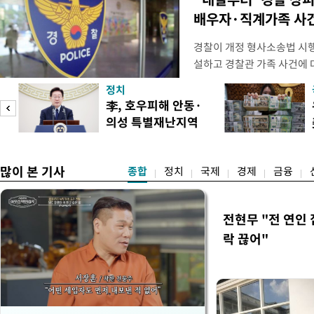
배우자·직계가족 사건
경찰이 개정 형사소송법 시
설하고 경찰관 가족 사건에 
피제'를 도입한다. 경찰청은 
정치
후속 조치 태스크포스(TF)'
李, 호우피해 안동·
우선 올해 하반기 인사에 
의성 특별재난지역
하던 수사감찰 기능을 인권
도
선포
많이 본 기사
종합
정치
국제
경제
금융
전현무 "전 연인
락 끊어"