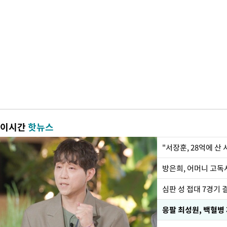
이시간
핫뉴스
"서장훈, 28억에 산
방은희, 어머니 고독사
심판 성 접대 7경기 
응팔 최성원, 백혈병