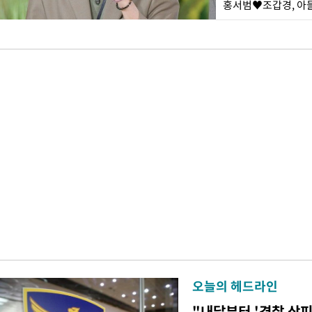
홍서범♥조갑경, 아들
오늘의 헤드라인
"내달부터 '경찰 상피