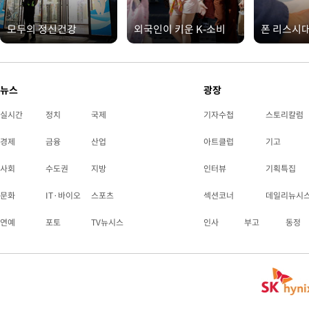
모두의 정신건강
외국인이 키운 K-소비
폰 리스시
뉴스
광장
실시간
정치
국제
기자수첩
스토리칼럼
경제
금융
산업
아트클럽
기고
사회
수도권
지방
인터뷰
기획특집
문화
IT·바이오
스포츠
섹션코너
데일리뉴시
연예
포토
TV뉴시스
인사
부고
동정