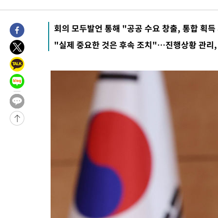
-11350초 전 >
[속보]규제합리화위원회 부위원장에 김태유 서울대 공대 교수
병태 후임
-7708초 전 >
[속보]국힘 윤리위, '돌려차기 발언' 진종오·서범수 징계 절차 
회의 모두발언 통해 "공공 수요 창출, 통합 획득
-3033초 전 >
[속보] 7월 중국 수출 23.9%↑ 수입 27.5%↑…무역총액 25.
"실제 중요한 것은 후속 조치"…진행상황 관리,
-193초 전 >
[속보]'채상병 순직 책임' 임성근, 항소심도 징역 3년
-59초 전 >
[속보]종합특검, '관저이전 봐주기 감사' 유병호 구속기소
55분 전 >
민주 콩고 에볼라환자 4천명 돌파, 4053명 발생 1850명 사망
-24525초 전 >
"낮 기온 소폭 하락"…수도권 폭염중대경보, 폭염경보로 하향
-24489초 전 >
[속보]이 대통령, '호우피해' 안동·의성 관할 4개 면 특별재난
선포
-24452초 전 >
[단독]중수청 지원 검사들, 정원 초과 시 낮은 계급 임용…희망
갈 수도
-22423초 전 >
낮 최고 37도 찜통더위…곳곳 소나기·강원 많은 비[내일날씨]
-20729초 전 >
SK하이닉스, 용인·청주 팹에 54조 투자…"AI 메모리 수요 선
응"
-17585초 전 >
여자배구 이재영·이다영 자매, 아제르바이잔 투란VC 입단
-16838초 전 >
외국인 심판 성 접대 7경기 들여다보니…한국 축구 '5승 2무'
-16572초 전 >
[속보]코스닥, 2.86포인트(0.36%) 내린 798.81마감
-16525초 전 >
[속보]코스피, 6200선 약보합…0.60% 내린 6258.77에 마쳐
-16505초 전 >
[속보]원·달러 환율, 7.7원 내린 1416.1원 마감