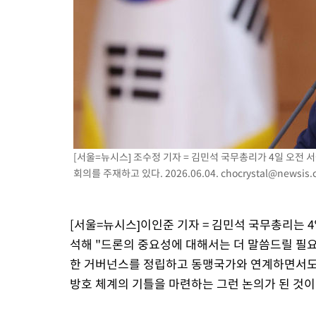
-16394초 전 >
[속보] 노원서 40.1도 관측…서울, 2018년 이후 첫 40도
-13484초 전 >
[속보]종합특검, '계엄 수용공간 확보' 신용해 前교정본부장 기
-12357초 전 >
외신들도 주목한 韓축구 파문…"국민적 공분에 수사 재개"
-12328초 전 >
11시간 압수수색에 성접대 파문까지…'쑥대밭' 된 축구협회
-11350초 전 >
[속보]규제합리화위원회 부위원장에 김태유 서울대 공대 교수
병태 후임
-7708초 전 >
[속보]국힘 윤리위, '돌려차기 발언' 진종오·서범수 징계 절차 
-3033초 전 >
[속보] 7월 중국 수출 23.9%↑ 수입 27.5%↑…무역총액 25.
-193초 전 >
[속보]'채상병 순직 책임' 임성근, 항소심도 징역 3년
[서울=뉴시스] 조수정 기자 = 김민석 국무총리가 4일 오전
회의를 주재하고 있다. 2026.06.04.
chocrystal@newsis
-59초 전 >
[속보]종합특검, '관저이전 봐주기 감사' 유병호 구속기소
55분 전 >
민주 콩고 에볼라환자 4천명 돌파, 4053명 발생 1850명 사망
[서울=뉴시스]이인준 기자 = 김민석 국무총리는 4
석해 "드론의 중요성에 대해서는 더 말씀드릴 필요
한 거버넌스를 정립하고 동맹국가와 연계하면서도 
방호 체계의 기틀을 마련하는 그런 논의가 된 것이