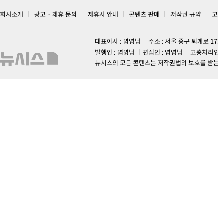
회사소개
광고 · 제휴 문의
제휴사 안내
콘텐츠 판매
저작권 규약
고
대표이사 : 염영남
주소 : 서울 중구 퇴계로 1
발행인 : 염영남
편집인 : 염영남
고충처리인
뉴시스의 모든 콘텐츠는 저작권법의 보호를 받는 바, 무