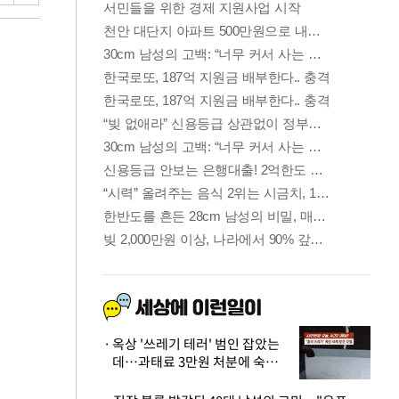
옥상 '쓰레기 테러' 범인 잡았는
데…과태료 3만원 처분에 숙박업
주 허탈