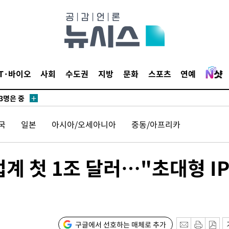
 압수수색
위 등 9곳
출발
IT·바이오
사회
수도권
지방
문화
스포츠
연예
개장
3명은 중
국
일본
아시아/오세아니아
중동/아프리카
에서 두차
20일 후
 업계 첫 1조 달러…"초대형 I
 CDC
 압수수색
구글에서 선호하는 매체로 추가
위 등 9곳