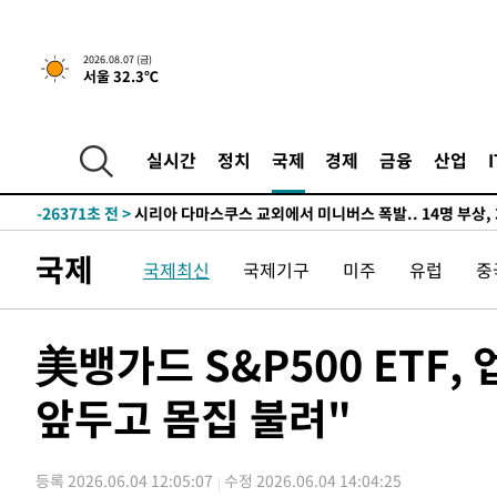
-29820초 전 >
[속보]경찰·노동부, HL만도 평택사업장 끼임 사망 관련
-29701초 전 >
[속보]합수본, '투표율 허위 입력' 중앙·서울·경기도 선관
2026.08.07 (금)
서울 32.3℃
압수수색
-29456초 전 >
[속보]원·달러 환율, 오전 9시 1423.8원
-29252초 전 >
[속보]삼성전자·SK하이닉스 동반 강보합…1%대 상승 
-29238초 전 >
[속보]코스닥, 5.95포인트(0.74%) 상승한 807.62개장
실시간
정치
국제
경제
금융
산업
-29206초 전 >
[속보]코스피, 6300선 재탈환…1.09% 오른 6365.07 
-26371초 전 >
시리아 다마스쿠스 교외에서 미니버스 폭발.. 14명 부상, 
태
-25669초 전 >
입추에도 극한더위…서울 낮 39도 '폭염중대경보'
국제
국제최신
국제기구
미주
유럽
중
-20633초 전 >
이란, 호르무즈서 "적국 목표물들"과 대치로 남부 케슘섬
례 큰 폭발음
-19348초 전 >
[속보]美, 폴리실리콘 수입 규제…파생제품 15% 관세, 1
발효
-17499초 전 >
[속보]트럼프, 美 원정출산 금지 행정명령 서명
美뱅가드 S&P500 ETF,
-15199초 전 >
[속보] 뉴욕증시, 일제 하락 마감…나스닥 0.06%↓
앞두고 몸집 불려"
-32133초 전 >
[속보]'300억원대 사기 혐의' 차가원 대표 구속 송치
-31327초 전 >
"미 전국적 살모네라 식중독 원인은 멕시코산 할라피뇨"--
-29840초 전 >
[속보]경찰·노동부, HL만도 평택사업장 끼임 사망 관련
등록 2026.06.04 12:05:07
수정 2026.06.04 14:04:25
-29721초 전 >
[속보]합수본, '투표율 허위 입력' 중앙·서울·경기도 선관