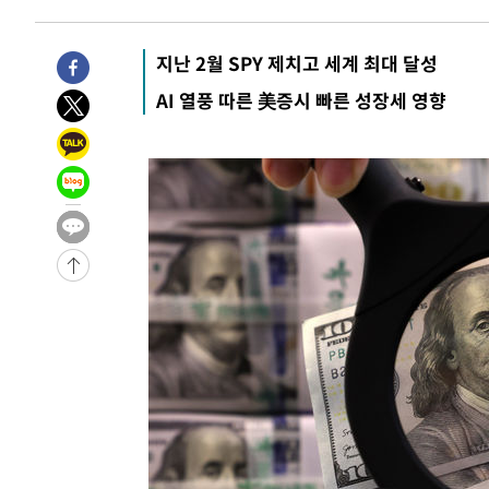
압수수색
-29476초 전 >
[속보]원·달러 환율, 오전 9시 1423.8원
-29272초 전 >
[속보]삼성전자·SK하이닉스 동반 강보합…1%대 상승 
지난 2월 SPY 제치고 세계 최대 달성
-29258초 전 >
[속보]코스닥, 5.95포인트(0.74%) 상승한 807.62개장
AI 열풍 따른 美증시 빠른 성장세 영향
-29226초 전 >
[속보]코스피, 6300선 재탈환…1.09% 오른 6365.07 
-26391초 전 >
시리아 다마스쿠스 교외에서 미니버스 폭발.. 14명 부상, 
태
-25689초 전 >
입추에도 극한더위…서울 낮 39도 '폭염중대경보'
-20653초 전 >
이란, 호르무즈서 "적국 목표물들"과 대치로 남부 케슘섬
례 큰 폭발음
-19368초 전 >
[속보]美, 폴리실리콘 수입 규제…파생제품 15% 관세, 1
발효
-17519초 전 >
[속보]트럼프, 美 원정출산 금지 행정명령 서명
-15219초 전 >
[속보] 뉴욕증시, 일제 하락 마감…나스닥 0.06%↓