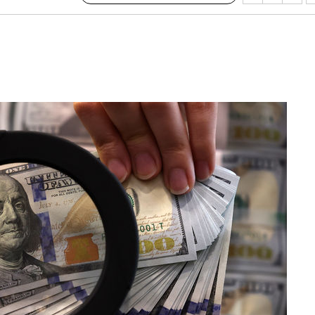
출발
개장
3명은 중
에서 두차
20일 후