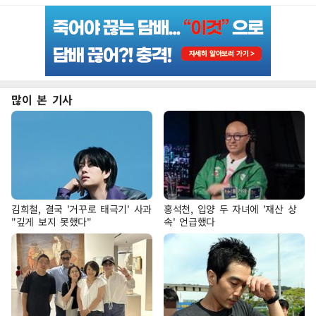
많이 본 기사
김희철, 결국 '거꾸로 태극기' 사과
홍석천, 입양 두 자녀에 '재산 상
"깊게 보지 못했다"
속' 언급했다