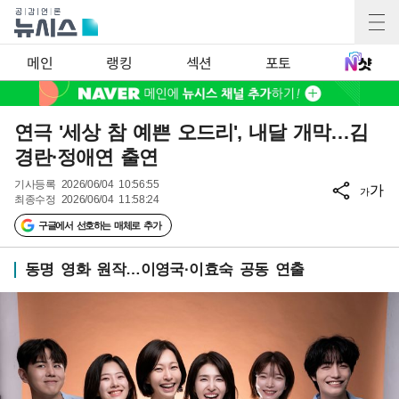
메인
랭킹
섹션
포토
연극 '세상 참 예쁜 오드리', 내달 개막…김
경란·정애연 출연
기사등록
2026/06/04 10:56:55
가
가
최종수정
2026/06/04 11:58:24
구글에서 선호하는 매체로 추가
동명 영화 원작…이영국·이효숙 공동 연출