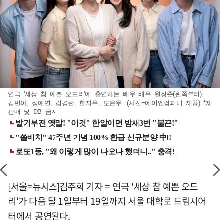
연극 '세상 참 예쁜 오드리'에 출연하는 배우 배우 원성준(왼쪽부터),
김민아, 정애연, 김경란, 한지우, 도은우. (사진=에이엔컴퍼니 제공) *재
판매 및 DB 금지
[서울=뉴시스]김주희 기자 = 연극 '세상 참 예쁜 오드
리'가 다음 달 1일부터 19일까지 서울 대학로 드림시어
터에서 공연된다.