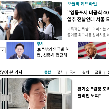
오늘의 헤드라인
"영등포서 비공식 4
입추 전날인데 서울 
기록적인 폭염이 이어지는 
올여름 최고치를 갈아치운 데
시15분 39.9도까지 치솟으
정치
청에 따르면 이날 오후 4시
李 "부의 양극화 해
관측(ASOS) 기준 37.9도
법, 신중히 접근해
했다. 관측 이래 역대 5위에
이
야"
많이 본 기사
종합
정치
국제
경제
금융
황기순 "원정 도
필리핀 도피"