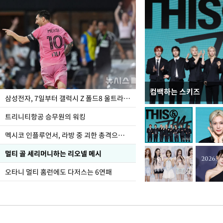
컴백하는 스키즈
입추 하루 앞둔 전남광
삼성전자, 7일부터 갤럭시 Z 폴드8 울트라·폴드8·플립8 출시
폭염
트리니티항공 승무원의 워킹
멕시코 인플루언서, 라방 중 괴한 총격으로 사망
멀티 골 세리머니하는 리오넬 메시
오타니 멀티 홈런에도 다저스는 6연패