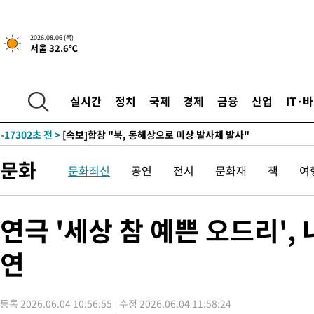
1시간 전 >
[속보]경찰, '홍명보 선임 논란' 대한축구협회·축구회관 등 압수수
2026.08.06 (목)
서울 32.6℃
-19718초 전 >
[속보]합참 "北 발사체는 단거리탄도미사일…감시·경계태세 
화"
-19466초 전 >
日방위성, 北이 동해로 쏜 발사체는 탄도미사일 가능성
-17896초 전 >
[속보] SKT, 에이닷 서비스 장애 발생…"원인 파악 중"
실시간
정치
국제
경제
금융
산업
IT·
-17302초 전 >
[속보]합참 "북, 동해상으로 미상 발사체 발사"
-16698초 전 >
'낮 최고 39도' 불볕더위…한밤 열대야도 계속[내일날씨]
-16657초 전 >
[속보]7~9일 프로야구 3연전도 폭염 취소…11일 재개
문화
문화최신
공연
전시
문화재
책
여
-16319초 전 >
"韓 외환시장 개입 관측 배경엔 美의 대한국 무역적자 있어"
-16146초 전 >
'월드컵 탈락 후폭풍' 축구협회…초유의 압수수색에 '충격·당황
-15986초 전 >
서울 낮 37.9도, 올여름 최고치 경신…영등포 순간 '40도'
연극 '세상 참 예쁜 오드리'
-15548초 전 >
[속보]종합특검, 대검 추가 압수수색…내란 중요임무종사 혐의
연
-11643초 전 >
[속보]코스닥, 800p 회복…0.26% 오른 801.67 마감
-11573초 전 >
[속보]코스피, 301.88포인트(4.58%) 내린 6296.38 마감
-11438초 전 >
[속보]원·달러 환율, 0.7원 내린 1423.8원 마감
등록 2026.06.04 10:56:55
수정 2026.06.04 11:58:24