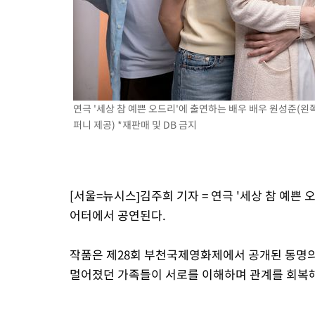
-15548초 전 >
[속보]종합특검, 대검 추가 압수수색…내란 중요임무종사 혐의
-11643초 전 >
[속보]코스닥, 800p 회복…0.26% 오른 801.67 마감
-11573초 전 >
[속보]코스피, 301.88포인트(4.58%) 내린 6296.38 마감
-11438초 전 >
[속보]원·달러 환율, 0.7원 내린 1423.8원 마감
-9037초 전 >
"여기 떨어졌다"…다누리, 스페이스X 로켓 달 충돌 흔적 포착
-6082초 전 >
손흥민, 5경기 연속골 실패…LAFC는 승부차기 끝 과달라하라 
연극 '세상 참 예쁜 오드리'에 출연하는 배우 배우 원성준(왼쪽
21분 전 >
내일까지 39도 '펄펄'…기상청 "태풍 지나며 폭염 잠시 꺾인다"
퍼니 제공) *재판매 및 DB 금지
28분 전 >
트럼프, 한국계 진보 주지사 후보 맹공…"공산주의가 최대 위협"
28분 전 >
"美간섭에 합의 지연"…트럼프, '이란 호르무즈 통제권' 수용할까
1시간 전 >
[속보]산업장관 "李정부, 원전 반대 안해…안정 전력 위해 불가피"
[서울=뉴시스]김주희 기자 = 연극 '세상 참 예쁜 
1시간 전 >
[속보]경찰, '홍명보 선임 논란' 대한축구협회·축구회관 등 압수수
어터에서 공연된다.
작품은 제28회 부천국제영화제에서 공개된 동명의
멀어졌던 가족들이 서로를 이해하며 관계를 회복