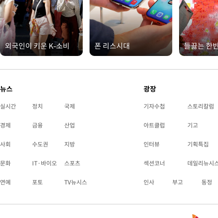
외국인이 키운 K-소비
폰 리스시대
들끓는 한
뉴스
광장
실시간
정치
국제
기자수첩
스토리칼럼
경제
금융
산업
아트클럽
기고
사회
수도권
지방
인터뷰
기획특집
문화
IT·바이오
스포츠
섹션코너
데일리뉴시
연예
포토
TV뉴시스
인사
부고
동정