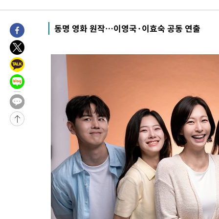
-9037초 전 >
"여기 떨어졌다"…다누리, 스페이스X 로켓 달 충돌 흔적 포착
-6082초 전 >
손흥민, 5경기 연속골 실패…LAFC는 승부차기 끝 과달라하라 
동명 영화 원작…이영국·이효숙 공동 연출
21분 전 >
내일까지 39도 '펄펄'…기상청 "태풍 지나며 폭염 잠시 꺾인다"
28분 전 >
트럼프, 한국계 진보 주지사 후보 맹공…"공산주의가 최대 위협"
28분 전 >
"美간섭에 합의 지연"…트럼프, '이란 호르무즈 통제권' 수용할까
1시간 전 >
[속보]산업장관 "李정부, 원전 반대 안해…안정 전력 위해 불가피"
1시간 전 >
[속보]경찰, '홍명보 선임 논란' 대한축구협회·축구회관 등 압수수
-19718초 전 >
[속보]합참 "北 발사체는 단거리탄도미사일…감시·경계태세 
화"
-19466초 전 >
日방위성, 北이 동해로 쏜 발사체는 탄도미사일 가능성
-17896초 전 >
[속보] SKT, 에이닷 서비스 장애 발생…"원인 파악 중"
-17302초 전 >
[속보]합참 "북, 동해상으로 미상 발사체 발사"
-16698초 전 >
'낮 최고 39도' 불볕더위…한밤 열대야도 계속[내일날씨]
-16657초 전 >
[속보]7~9일 프로야구 3연전도 폭염 취소…11일 재개
-16319초 전 >
"韓 외환시장 개입 관측 배경엔 美의 대한국 무역적자 있어"
-16146초 전 >
'월드컵 탈락 후폭풍' 축구협회…초유의 압수수색에 '충격·당황
-15986초 전 >
서울 낮 37.9도, 올여름 최고치 경신…영등포 순간 '40도'