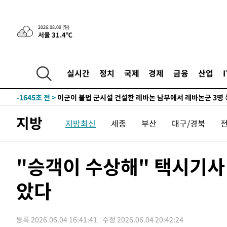
-25738초 전 >
'2경기 연속 침묵' 손흥민, 톨루카전 68분만 뛰고 슈팅 0
-24490초 전 >
이강인, 오늘 서울서 AT마드리드 입단식…'전례 없는 특
2026.08.09 (일)
서울 31.4℃
-11372초 전 >
'여긴 20도, 저긴 50도'…열화상 카메라로 본 폭염 저감
차'
-10843초 전 >
콜롬비아 신임 우파 대통령 취임 하루만에 차량폭탄 폭발
-4437초 전 >
튀르키예 외무장관, "메카 3국 방위협정은 이란이 목표 아냐
실시간
정치
국제
경제
금융
산업
-1645초 전 >
이군이 불법 군시설 건설한 레바논 남부에서 레바논군 3명 
상
20분 전 >
[속보]美중부 사령관, 이스라엘 긴급방문 다중화된 전선 상황 
52분 전 >
美 국방부, 켄달 전 공군장관 보안허가 취소…“에어포스원 기밀
지방
지방최신
세종
부산
대구/경북
론 누출”
53분 전 >
‘축구의 신’ 아르헨티나 축구 선수 메시의 부친 지병 별세
53분 전 >
“美 이란전 무기 소진…북한과 분쟁시 주한 미군 취약해질 수 
-31194초 전 >
[속보]장은수, KLPGA 제주삼다수 역전 우승…데뷔 10년
"승객이 수상해" 택시기사 
정상
-26559초 전 >
"얼마나 더웠으면"…안동 물길공원서 헤엄친 구렁이 '소
았다
-26486초 전 >
손흥민, 68분 뛰고 2경기 침묵…LAFC, 톨루카에 1-0 승
-25758초 전 >
'2경기 연속 침묵' 손흥민, 톨루카전 68분만 뛰고 슈팅 0
-24510초 전 >
이강인, 오늘 서울서 AT마드리드 입단식…'전례 없는 특
등록 2026.06.04 16:41:41
수정 2026.06.04 20:42:24
-11392초 전 >
'여긴 20도, 저긴 50도'…열화상 카메라로 본 폭염 저감