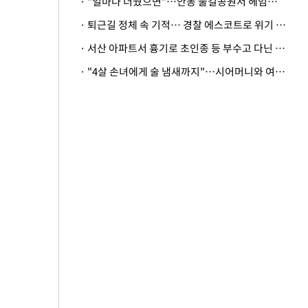
· "얼마나 더웠으면"…안동 물길공원서 헤엄친 구렁이 '소동'
· 퇴근길 정체 속 기적… 경찰 에스코트로 위기 넘긴 생후 2일 신생아
· 서산 아파트서 흉기로 초인종 등 부수고 다닌 50대 정신병원행
· "4살 손녀에게 술 냄새까지"…시어머니와 여행 가도 될까