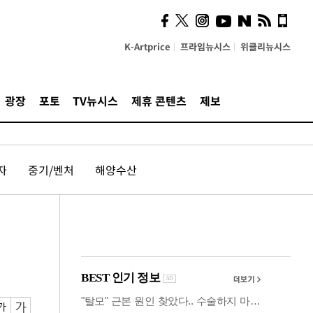
시, 스마트폰 액세서리에
NFC 더했다
K-Artprice
프라임뉴시스
위클리뉴시스
광장
포토
TV뉴시스
제휴 콘텐츠
제보
자
중기/벤처
해양수산