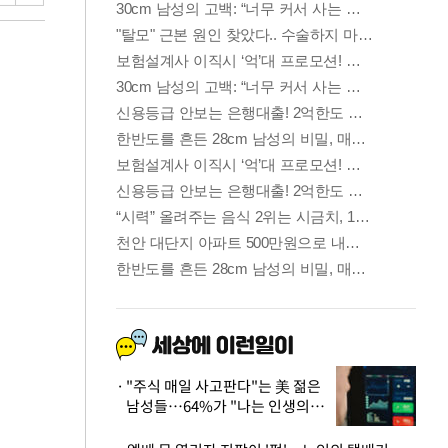
"주식 매일 사고판다"는 美 젊은
남성들…64%가 "나는 인생의
패배자“