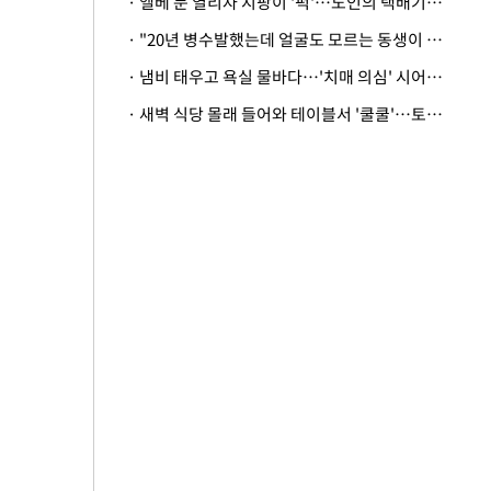
· 엘베 문 열리자 지팡이 '퍽'…노인의 택배기사 폭행 이유
· "20년 병수발했는데 얼굴도 모르는 동생이 유산 절반을"…배다른 형제 상속권 있을까
· 냄비 태우고 욕실 물바다…'치매 의심' 시어머니 검사 권유했다가 '날벼락'
· 새벽 식당 몰래 들어와 테이블서 '쿨쿨'…토사물 남기고 사라진 남성