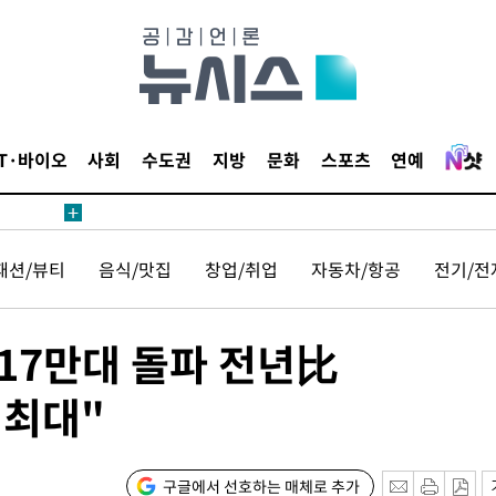
IT·바이오
사회
수도권
지방
문화
스포츠
연예
패션/뷰티
음식/맛집
창업/취업
자동차/항공
전기/전
 17만대 돌파 전년比
 최대"
구글에서 선호하는 매체로 추가