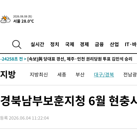
7시간 전 >
[속보]뉴욕증시 상승 마감…S&P 0.6% 나스닥 1.3%↑
-25554초 전 >
[속보]與최고위원 제주·인천 순회경선…박선원·최민희·서미
2026.08.08 (토)
서울 28.0℃
한민수·김용 순
-25507초 전 >
[속보]김민석, 與 전대 당원투표 누적 득표율 45.42%로 1위…
청래 44.56%
-24789초 전 >
[속보]與 대표 경선 제주·인천 당원투표…金 47.75%·鄭
42.08%·宋 10.17%
-24323초 전 >
이강인 "아틀레티코 이적 기뻐…등번호 7번 의미보단 팀 위해 
실시간
정치
국제
경제
금융
산업
IT·
것"
-24258초 전 >
[속보]與 당대표 경선, 제주·인천 권리당원 투표 김민석 승리
-18032초 전 >
낮 최고 35도 '무더위'…동해안 시간당 30㎜ '강한 비'[내일날
-17302초 전 >
[속보]이강인 "감독님이 원하는 마음 느꼈고, 많은 트로피 원해
지방
지방최신
세종
부산
대구/경북
전남광
틀레티코 이적"
-17084초 전 >
수도권 40도 육박 '펄펄'…동해안 일부 지역엔 호의주의보
-16053초 전 >
온열질환 사망자 3명 늘어…누적 환자 3000명 돌파
-9998초 전 >
강릉에 시간당 81.4㎜ 물폭탄…도로 잠기고 담벼락 붕괴
경북남부보훈지청 6월 현충
-6105초 전 >
백운산서 80년근 천종산삼 9뿌리 발견…감정가 1.3억원
-3815초 전 >
선재도서 해루질 나섰다 실종 60대, 닷새 만에 숨진 채 발견
등록 2026.06.04 11:22:04
-1349초 전 >
남자 농구, 나고야 아시안게임서 '홈팀' 일본과 한일전
-725초 전 >
여수 오동도 해상서 모터보트 전복…1명 사망·1명 실종
50분 전 >
극한폭염 한풀 꺾이지만…'낮 최고 35도' 무더위, 열대야 계속[다음