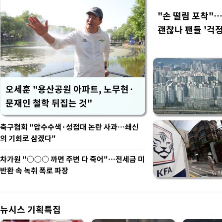
"손 떨림 포착"
괜찮나 팬들 '걱정
오세훈 "용산공원 아파트, 노무현·
문재인 철학 뒤집는 것"
축구협회 "압수수색·성접대 논란 사과…쇄신
의 기회로 삼겠다"
차가원 "○○○ 까면 주변 다 죽어"…전세금 미
반환 속 녹취 폭로 파장
뉴시스 기획특집