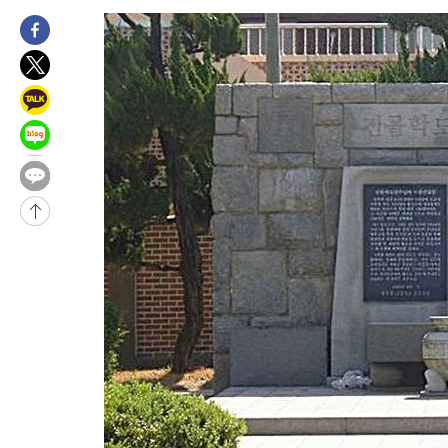
씨]
1시간 전 >
축구협회 "압수수색·성접대 논란 사과…쇄신의 기회로 삼겠다"
2시간 전 >
[속보]'압수수색·성접대 논란' 축구협회 "실망과 걱정 안겨드려 죄
5시간 전 >
'최고 37도' 폭염 지속…강원동해안 최대 150㎜ 비
7시간 전 >
[속보]뉴욕증시 상승 마감…S&P 0.6% 나스닥 1.3%↑
-25554초 전 >
[속보]與최고위원 제주·인천 순회경선…박선원·최민희·서미
한민수·김용 순
-25507초 전 >
[속보]김민석, 與 전대 당원투표 누적 득표율 45.42%로 1위…
청래 44.56%
-24789초 전 >
[속보]與 대표 경선 제주·인천 당원투표…金 47.75%·鄭
42.08%·宋 10.17%
-24323초 전 >
이강인 "아틀레티코 이적 기뻐…등번호 7번 의미보단 팀 위해 
것"
-24258초 전 >
[속보]與 당대표 경선, 제주·인천 권리당원 투표 김민석 승리
-18032초 전 >
낮 최고 35도 '무더위'…동해안 시간당 30㎜ '강한 비'[내일날
-17302초 전 >
[속보]이강인 "감독님이 원하는 마음 느꼈고, 많은 트로피 원해
틀레티코 이적"
-17084초 전 >
수도권 40도 육박 '펄펄'…동해안 일부 지역엔 호의주의보
-16053초 전 >
온열질환 사망자 3명 늘어…누적 환자 3000명 돌파
-9998초 전 >
강릉에 시간당 81.4㎜ 물폭탄…도로 잠기고 담벼락 붕괴
-6105초 전 >
백운산서 80년근 천종산삼 9뿌리 발견…감정가 1.3억원
-3815초 전 >
선재도서 해루질 나섰다 실종 60대, 닷새 만에 숨진 채 발견