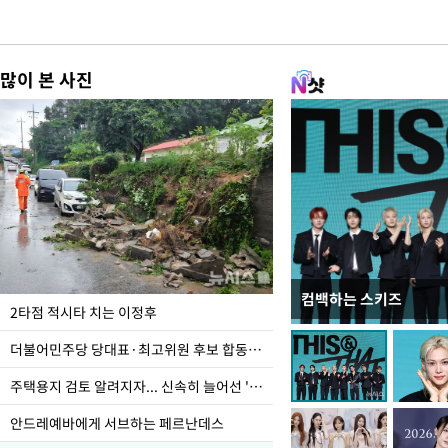
많이 본 사진
컴백하는 스키즈
이번주 국회에는 무슨 일
2타점 적시타 치는 이정후
더불어민주당 당대표·최고위원 후보 합동연설회
주택용지 검토 알려지자... 신속히 늘어선 '근조화환'
안드레예바에게 서브하는 페르난데스