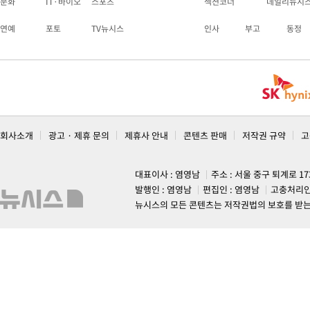
문화
IT·바이오
스포츠
섹션코너
데일리뉴시
연예
포토
TV뉴시스
인사
부고
동정
회사소개
광고 · 제휴 문의
제휴사 안내
콘텐츠 판매
저작권 규약
고
대표이사 : 염영남
주소 : 서울 중구 퇴계로 1
발행인 : 염영남
편집인 : 염영남
고충처리인
뉴시스의 모든 콘텐츠는 저작권법의 보호를 받는 바, 무