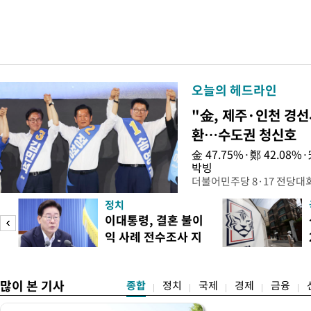
오늘의 헤드라인
"金, 제주·인천 경선
환…수도권 청신호
金 47.75%·鄭 42.08
박빙
더불어민주당 8·17 전당대
인천 권리당원 투표에서 김민
정치
난주 첫 주말 순회경선에서 
이대통령, 결혼 불이
경남에서는 정청래 후보가 승
익 사례 전수조사 지
앙당 선관위원장은 8일 제
시
합산 결과 김 후보가 전체 투표
많이 본 기사
종합
정치
국제
경제
금융