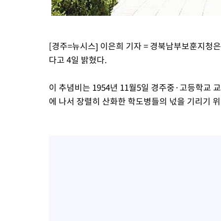
-1349초 전 >
남자 농구, 나고야 아시안게임서 '홈팀' 일본과 한일전
-725초 전 >
여수 오동도 해상서 모터보트 전복…1명 사망·1명 실종
50분 전 >
극한폭염 한풀 꺾이지만…'낮 최고 35도' 무더위, 열대야 계속[다음
[경주=뉴시스] 이은희 기자 = 경북남부보훈지청
씨]
1시간 전 >
축구협회 "압수수색·성접대 논란 사과…쇄신의 기회로 삼겠다"
다고 4일 밝혔다.
2시간 전 >
[속보]'압수수색·성접대 논란' 축구협회 "실망과 걱정 안겨드려 죄
5시간 전 >
'최고 37도' 폭염 지속…강원동해안 최대 150㎜ 비
이 추념비는 1954년 11월5일 경주중·고등학교 
7시간 전 >
[속보]뉴욕증시 상승 마감…S&P 0.6% 나스닥 1.3%↑
에 나서 장렬히 산화한 학도병들의 넋을 기리기 위