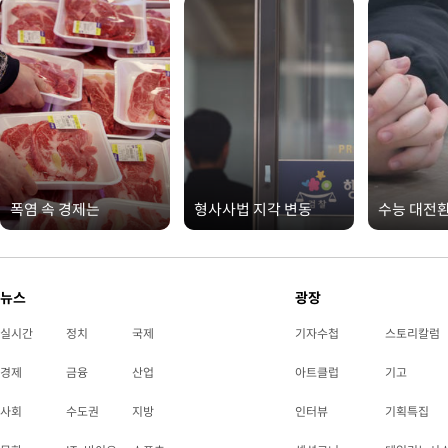
폭염 속 경제는
형사사법 지각 변동
수능 대전
뉴스
광장
실시간
정치
국제
기자수첩
스토리칼럼
경제
금융
산업
아트클럽
기고
사회
수도권
지방
인터뷰
기획특집