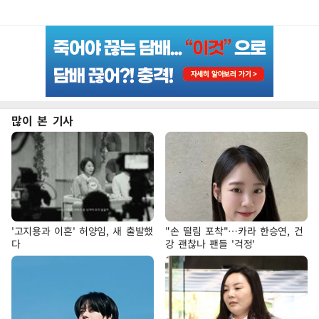
많이 본 기사
'고지용과 이혼' 허양임, 새 출발했
"손 떨림 포착"…카라 한승연, 건
다
강 괜찮나 팬들 '걱정'