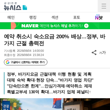
메인
랭킹
섹션
포토
예약 취소시 숙소요금 200% 배상…정부, 바
가지 근절 총력전
기사등록
2026/06/04 14:00:00
가
가
최종수정
2026/06/04 15:38:24
구글에서 선호하는 매체로 추가
정부, 바가지요금 근절대책 이행 현황 및 계획
대체 숙박 확대·현장 단속…"바가지 영업 차단"
"단속만으론 한계"…안심가격제·예약취소 제재
특별교부세 130억 확대…바가지 업체 페널티↑